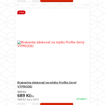
Akce
Brabantia dávkovač na mýdlo Profile černý
VÝPRODEJ
889 Kč
689 Kč
/
ks
skladem
569 Kč
bez DPH