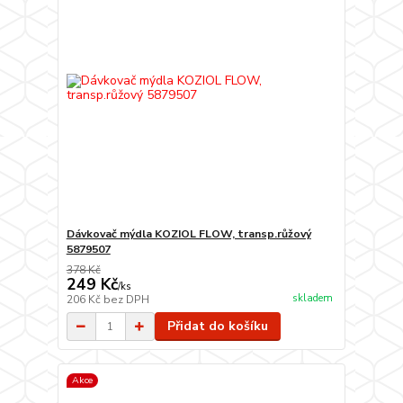
Dávkovač mýdla KOZIOL FLOW, transp.růžový
5879507
378 Kč
249 Kč
/
ks
skladem
206 Kč
bez DPH
Přidat do košíku
Akce