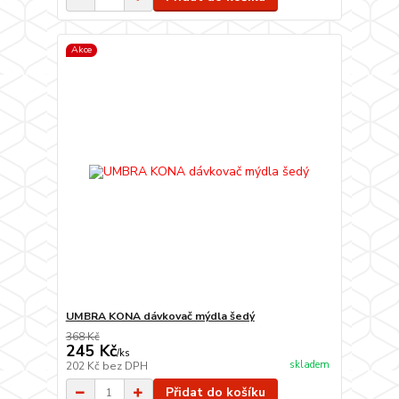
Akce
UMBRA KONA dávkovač mýdla šedý
368 Kč
245 Kč
/
ks
skladem
202 Kč
bez DPH
Přidat do košíku