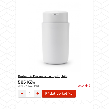
Brabantia Dávkovač na mýdlo, bílá
585 Kč
/
ks
do 14 dnů
483 Kč
bez DPH
Přidat do košíku