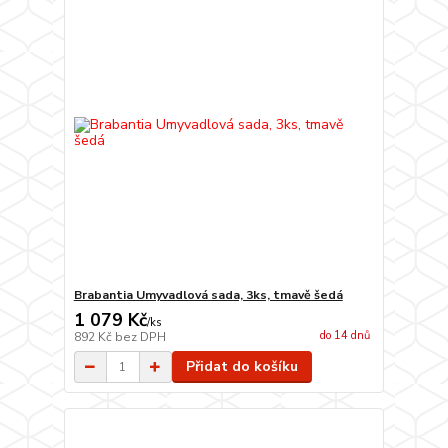
Brabantia Umyvadlová sada, 3ks, tmavě šedá
1 079 Kč
/
ks
do 14 dnů
892 Kč
bez DPH
Přidat do košíku