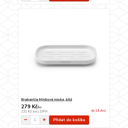
Brabantia Mýdlová miska, bílá
279 Kč
/
ks
do 14 dnů
231 Kč
bez DPH
Přidat do košíku