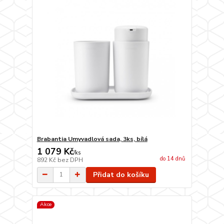
Brabantia Umyvadlová sada, 3ks, bílá
1 079 Kč
/
ks
do 14 dnů
892 Kč
bez DPH
Přidat do košíku
Akce