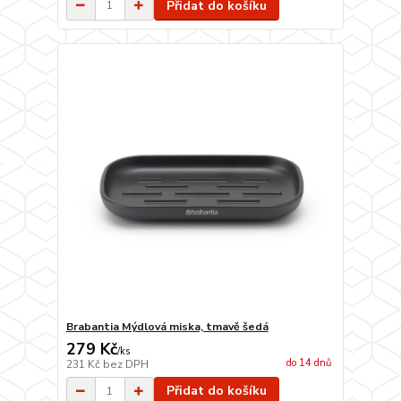
Přidat do košíku
Brabantia Mýdlová miska, tmavě šedá
279 Kč
/
ks
do 14 dnů
231 Kč
bez DPH
Přidat do košíku