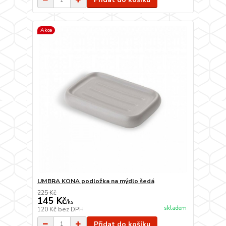
Akce
UMBRA KONA podložka na mýdlo šedá
225 Kč
145 Kč
/
ks
skladem
120 Kč
bez DPH
Přidat do košíku