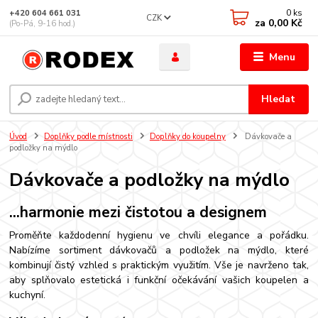
0
ks
+420 604 661 031
CZK
za
0,00 Kč
(Po-Pá, 9-16 hod.)
Menu
Hledat
Úvod
Doplňky podle místnosti
Doplňky do koupelny
Dávkovače a
podložky na mýdlo
Dávkovače a podložky na mýdlo
...harmonie mezi čistotou a designem
Proměňte každodenní hygienu ve chvíli elegance a pořádku.
Nabízíme sortiment dávkovačů a podložek na mýdlo, které
kombinují čistý vzhled s praktickým využitím. Vše je navrženo tak,
aby splňovalo estetická i funkční očekávání vašich koupelen a
kuchyní.