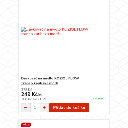
Dávkovač na mýdlo KOZIOL FLOW
transp.karibská modř
378 Kč
249 Kč
/
ks
skladem
206 Kč
bez DPH
Přidat do košíku
Akce