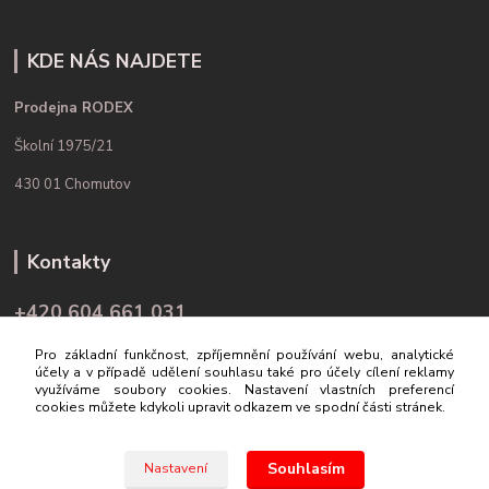
KDE NÁS NAJDETE
Prodejna RODEX
Školní 1975/21
430 01 Chomutov
Kontakty
+420 604 661 031
(Po-Pá, 9-16 hod.)
Pro základní funkčnost, zpříjemnění používání webu, analytické
účely a v případě udělení souhlasu také pro účely cílení reklamy
info@rodex.cz
využíváme soubory cookies. Nastavení vlastních preferencí
cookies můžete kdykoli upravit odkazem ve spodní části stránek.
Souhlasím
Nastavení