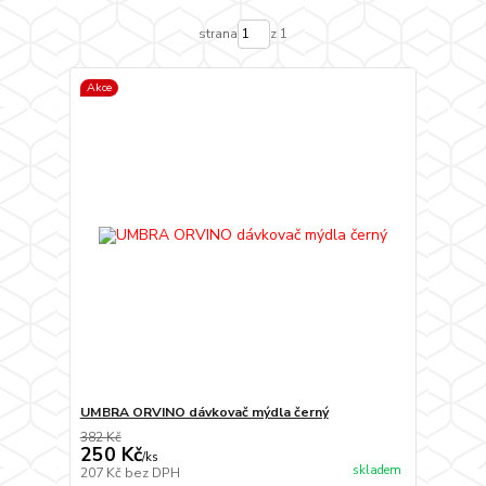
strana
z 1
Akce
UMBRA ORVINO dávkovač mýdla černý
382 Kč
250 Kč
/
ks
skladem
207 Kč
bez DPH