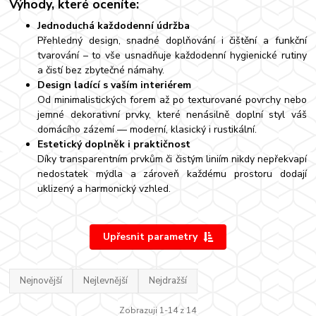
Výhody, které oceníte:
Jednoduchá každodenní údržba
Přehledný design, snadné doplňování i čištění a funkční
tvarování – to vše usnadňuje každodenní hygienické rutiny
a čistí bez zbytečné námahy.
Design ladící s vaším interiérem
Od minimalistických forem až po texturované povrchy nebo
jemné dekorativní prvky, které nenásilně doplní styl váš
domácího zázemí — moderní, klasický i rustikální.
Estetický doplněk i praktičnost
Díky transparentním prvkům či čistým liniím nikdy nepřekvapí
nedostatek mýdla a zároveň každému prostoru dodají
uklizený a harmonický vzhled.
Upřesnit parametry
Nejnovější
Nejlevnější
Nejdražší
Zobrazuji 1-14 z 14