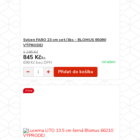
Svícen FARO 23 cm set/3ks - BLOMUS 65090
VÝPRODEJ
1 245 Kč
845 Kč
/
ks
skladem
698 Kč
bez DPH
Přidat do košíku
Akce