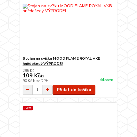
Stojan na svíčku MOOD FLAME ROYAL VKB
hnědošedý VÝPRODEJ
295 Kč
109 Kč
/
ks
skladem
90 Kč
bez DPH
Přidat do košíku
Akce