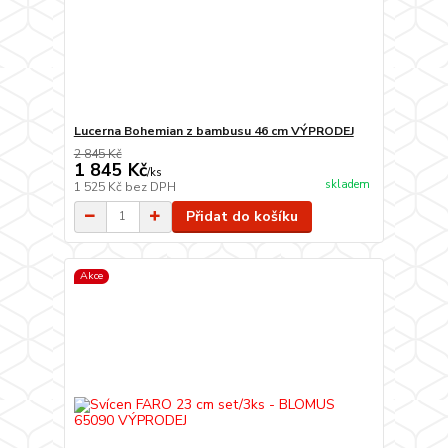
Lucerna Bohemian z bambusu 46 cm VÝPRODEJ
2 845 Kč
1 845 Kč
/
ks
skladem
1 525 Kč
bez DPH
Přidat do košíku
Akce