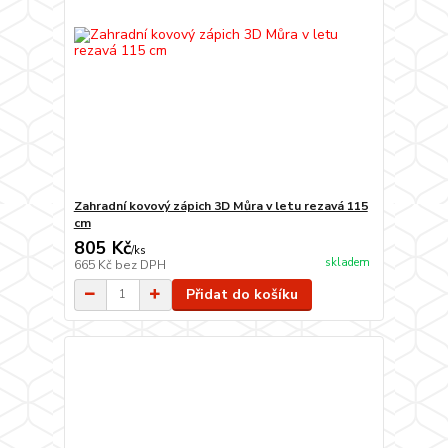
Zahradní kovový zápich 3D Můra v letu rezavá 115
cm
805 Kč
/
ks
skladem
665 Kč
bez DPH
Přidat do košíku