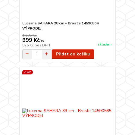
Lucerna SAHARA 28 cm - Broste 14590564
VÝPRODEJ
1 295 Kč
999 Kč
/
ks
skladem
826 Kč
bez DPH
Přidat do košíku
Akce