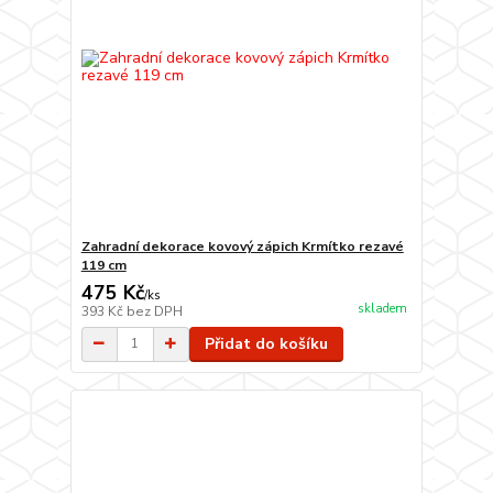
Zahradní dekorace kovový zápich Krmítko rezavé
119 cm
475 Kč
/
ks
skladem
393 Kč
bez DPH
Přidat do košíku