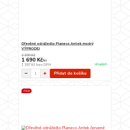
Dřevěné odrážedlo Planeco Antek modrý
VÝPRODEJ
2 390 Kč
1 690 Kč
/
ks
skladem
1 397 Kč
bez DPH
Přidat do košíku
Akce