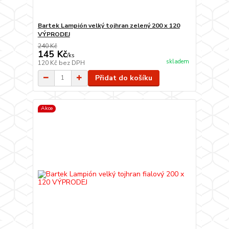
Bartek Lampión velký tojhran zelený 200 x 120
VÝPRODEJ
240 Kč
145 Kč
/
ks
skladem
120 Kč
bez DPH
Přidat do košíku
Akce