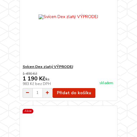
Svícen Dex zlatý VÝPRODEJ
1 490 Kč
1 190 Kč
/
ks
skladem
983 Kč
bez DPH
Přidat do košíku
Akce