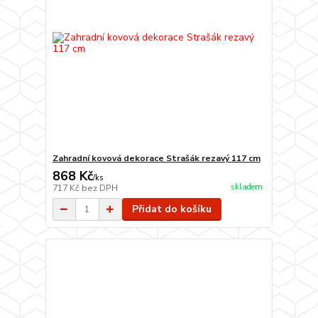
Zahradní kovová dekorace Strašák rezavý 117 cm
868 Kč
/
ks
skladem
717 Kč
bez DPH
Přidat do košíku