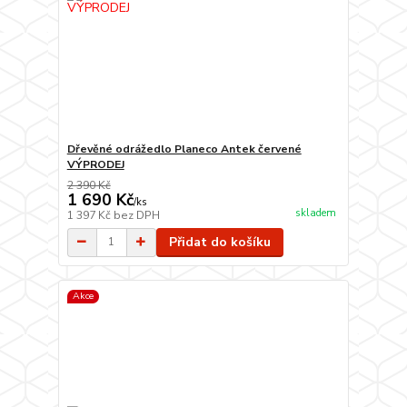
Dřevěné odrážedlo Planeco Antek červené
VÝPRODEJ
2 390 Kč
1 690 Kč
/
ks
skladem
1 397 Kč
bez DPH
Přidat do košíku
Akce