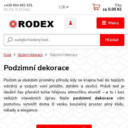
0
ks
+420 604 661 031
CZK
za
0,00 Kč
(Po-Pá, 9-16 hod.)
Menu
Hledat
Úvod
Sezónní dekorace
Podzimní dekorace
Podzimní dekorace
Podzim je obdobím proměny přírody, kdy se krajina halí do teplých
odstínů a vzduch voní jehličím, dýněmi a skořicí. Právě teď je
ideální čas přenést tuhle hřejivou atmosféru dovnitř – a to i bez
velkých stavebních úprav. Naše
podzimní dekorace
vám
pomohou vytvořit doma či venku kouzelný prostor plný klidu,
nálady a elegance.