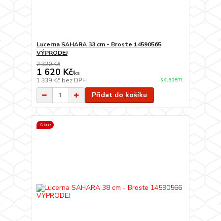
Lucerna SAHARA 33 cm - Broste 14590565
VÝPRODEJ
2 320 Kč
1 620 Kč
/
ks
skladem
1 339 Kč
bez DPH
Přidat do košíku
Akce