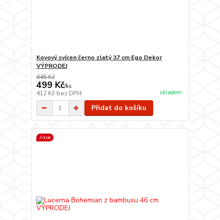
Kovový svícen černo zlatý 37 cm Ego Dekor
VÝPRODEJ
845 Kč
499 Kč
/
ks
skladem
412 Kč
bez DPH
Přidat do košíku
Akce