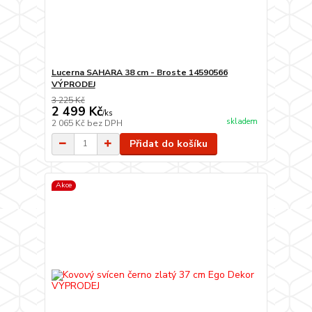
Lucerna SAHARA 38 cm - Broste 14590566
VÝPRODEJ
3 225 Kč
2 499 Kč
/
ks
skladem
2 065 Kč
bez DPH
Přidat do košíku
Akce