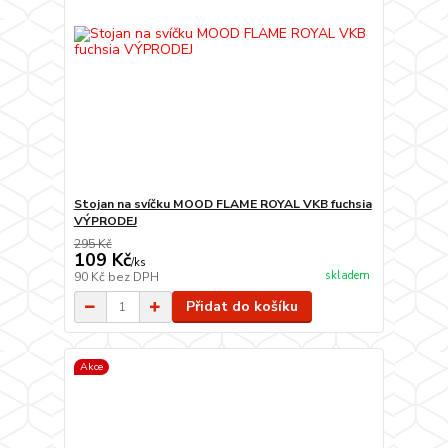
Stojan na svíčku MOOD FLAME ROYAL VKB fuchsia
VÝPRODEJ
295 Kč
109 Kč
/
ks
skladem
90 Kč
bez DPH
Přidat do košíku
Akce