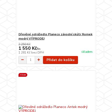
Dřevěné odrážedlo Planeco závodní skútr Romek
modrý VÝPRODEJ
2 250 Kč
1 550 Kč
/
ks
skladem
1 281 Kč
bez DPH
Přidat do košíku
Akce