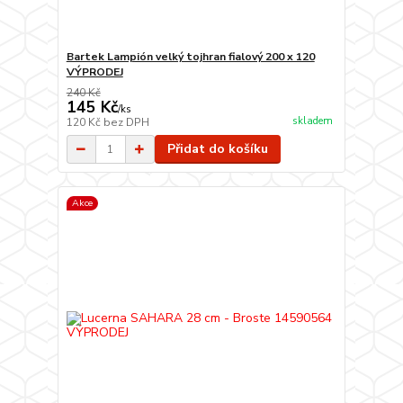
Bartek Lampión velký tojhran fialový 200 x 120
VÝPRODEJ
240 Kč
145 Kč
/
ks
skladem
120 Kč
bez DPH
Přidat do košíku
Akce