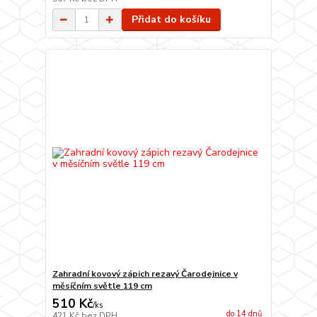
Přidat do košíku
Zahradní kovový zápich rezavý Čarodejnice v
měsíčním světle 119 cm
510 Kč
/
ks
do 14 dnů
421 Kč
bez DPH