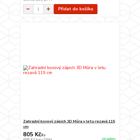
Přidat do košíku
Zahradní kovový zápich 3D Můra v letu rezavá 115
cm
805 Kč
/
ks
skladem
665 Kč
bez DPH