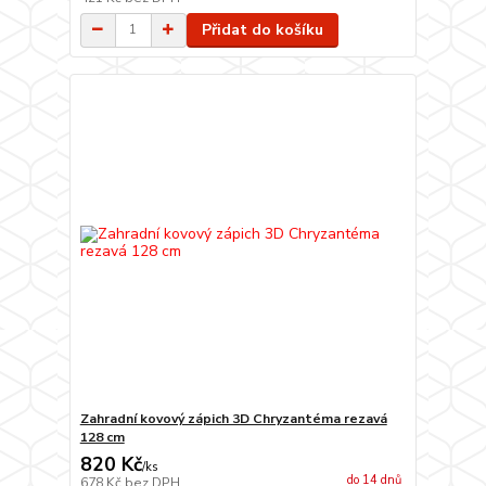
Přidat do košíku
Zahradní kovový zápich 3D Chryzantéma rezavá
128 cm
820 Kč
/
ks
do 14 dnů
678 Kč
bez DPH