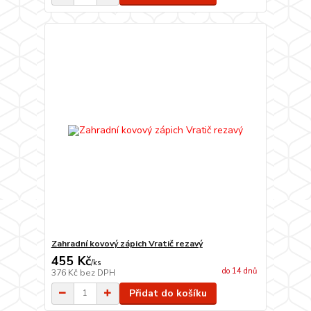
Zahradní kovový zápich Vratič rezavý
455 Kč
/
ks
do 14 dnů
376 Kč
bez DPH
Přidat do košíku