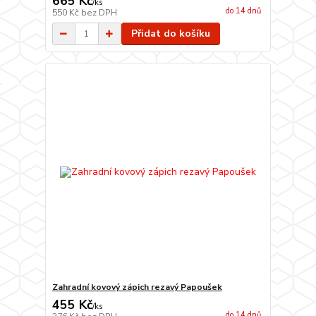
665 Kč
/
ks
do 14 dnů
550 Kč
bez DPH
Přidat do košíku
Zahradní kovový zápich rezavý Papoušek
455 Kč
/
ks
do 14 dnů