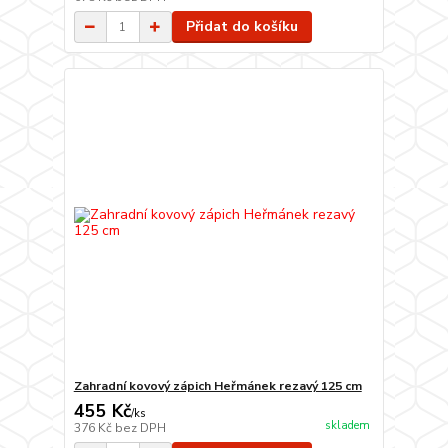
Přidat do košíku
Zahradní kovový zápich Heřmánek rezavý 125 cm
455 Kč
/
ks
skladem
376 Kč
bez DPH