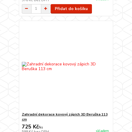
Přidat do košíku
Zahradní dekorace kovový zápich 3D Beruška 113
cm
725 Kč
/
ks
skladem
599 Kč
bez DPH