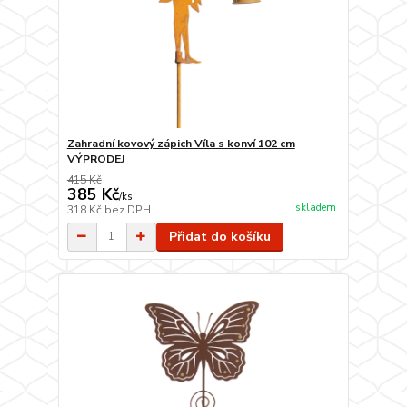
Zahradní kovový zápich Víla s konví 102 cm
VÝPRODEJ
415 Kč
385 Kč
/
ks
skladem
318 Kč
bez DPH
Přidat do košíku