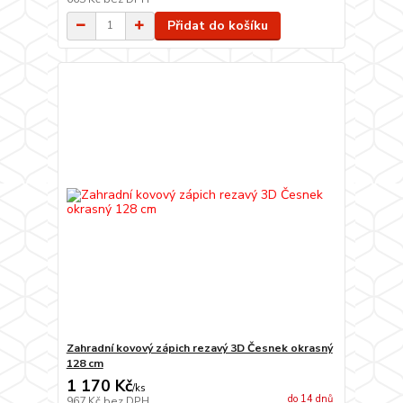
Přidat do košíku
Zahradní kovový zápich rezavý 3D Česnek okrasný
128 cm
1 170 Kč
/
ks
do 14 dnů
967 Kč
bez DPH