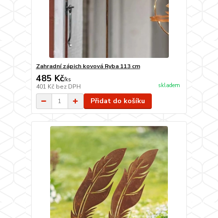
Zahradní zápich kovová Ryba 113 cm
485 Kč
/
ks
skladem
401 Kč
bez DPH
Přidat do košíku