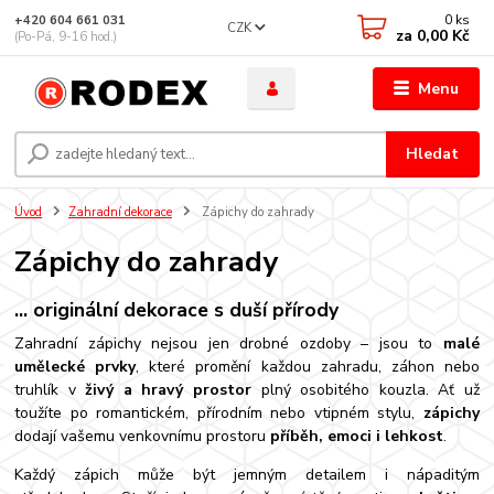
0
ks
+420 604 661 031
CZK
za
0,00 Kč
(Po-Pá, 9-16 hod.)
Menu
Hledat
Úvod
Zahradní dekorace
Zápichy do zahrady
Zápichy do zahrady
...
originální dekorace s duší přírody
Zahradní zápichy nejsou jen drobné ozdoby – jsou to
malé
umělecké prvky
, které promění každou zahradu, záhon nebo
truhlík v
živý a hravý prostor
plný osobitého kouzla. Ať už
toužíte po romantickém, přírodním nebo vtipném stylu,
zápichy
dodají vašemu venkovnímu prostoru
příběh, emoci i lehkost
.
Každý zápich může být jemným detailem i nápaditým