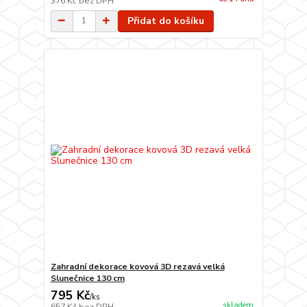
376 Kč
bez DPH
Přidat do košíku
Zahradní dekorace kovová 3D rezavá velká
Slunečnice 130 cm
795 Kč
/
ks
skladem