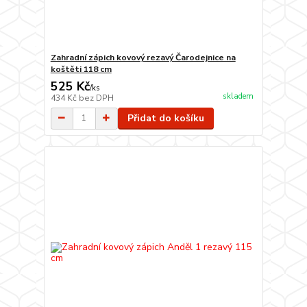
Zahradní zápich kovový rezavý Čarodejnice na
koštěti 118 cm
525 Kč
/
ks
skladem
434 Kč
bez DPH
Přidat do košíku