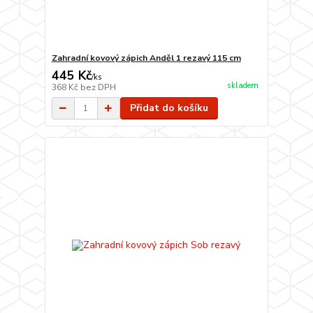
Zahradní kovový zápich Anděl 1 rezavý 115 cm
445 Kč
/
ks
skladem
368 Kč
bez DPH
Přidat do košíku