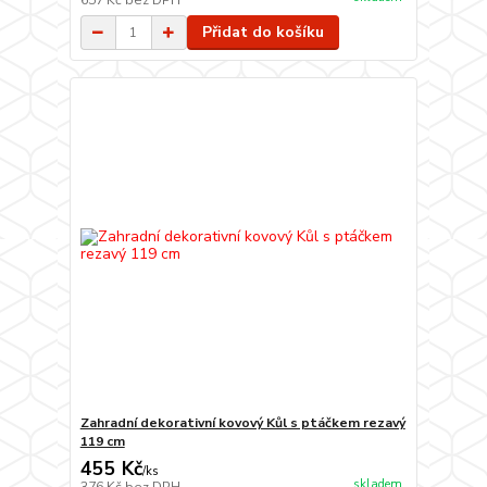
657 Kč
bez DPH
Přidat do košíku
Zahradní dekorativní kovový Kůl s ptáčkem rezavý
119 cm
455 Kč
/
ks
skladem
376 Kč
bez DPH