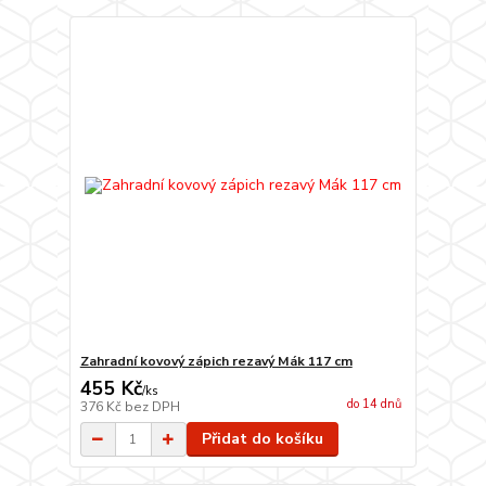
Zahradní kovový zápich rezavý Mák 117 cm
455 Kč
/
ks
do 14 dnů
376 Kč
bez DPH
Přidat do košíku