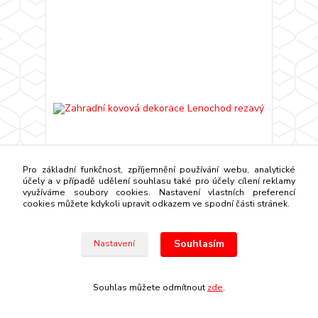
Pro základní funkčnost, zpříjemnění používání webu, analytické
účely a v případě udělení souhlasu také pro účely cílení reklamy
využíváme soubory cookies. Nastavení vlastních preferencí
cookies můžete kdykoli upravit odkazem ve spodní části stránek.
Zahradní kovová dekorace Lenochod rezavý
725 Kč
Souhlasím
Nastavení
/
ks
do 14 dnů
599 Kč
bez DPH
Přidat do košíku
Souhlas můžete odmítnout
zde
.