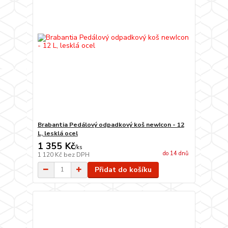
Brabantia Pedálový odpadkový koš newIcon - 12
L, lesklá ocel
1 355 Kč
/
ks
do 14 dnů
1 120 Kč
bez DPH
Přidat do košíku