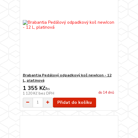
Brabantia Pedálový odpadkový koš newIcon - 12
L, platinová
1 355 Kč
/
ks
do 14 dnů
1 120 Kč
bez DPH
Přidat do košíku