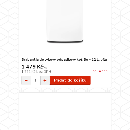
Brabantia dotykový odpadkový koš Bo - 12 L, bílá
1 479 Kč
/
ks
do 14 dnů
1 222 Kč
bez DPH
Přidat do košíku