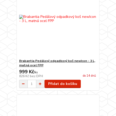
Brabantia Pedálový odpadkový koš newIcon - 3 L,
matná ocel FPP
999 Kč
/
ks
do 14 dnů
826 Kč
bez DPH
Přidat do košíku