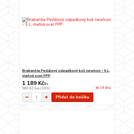
Brabantia Pedálový odpadkový koš newIcon - 5 L,
matná ocel FPP
1 189 Kč
/
ks
do 14 dnů
983 Kč
bez DPH
Přidat do košíku