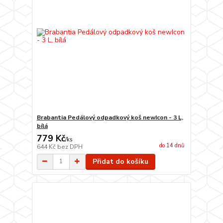
Brabantia Pedálový odpadkový koš newIcon - 3 L,
bílá
779 Kč
/
ks
do 14 dnů
644 Kč
bez DPH
Přidat do košíku