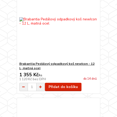
Brabantia Pedálový odpadkový koš newIcon - 12
L, matná ocel
1 355 Kč
/
ks
do 14 dnů
1 120 Kč
bez DPH
Přidat do košíku