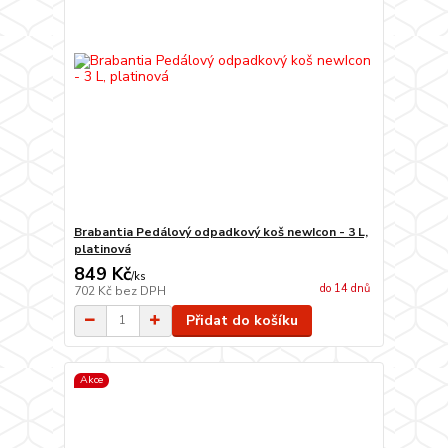
Brabantia Pedálový odpadkový koš newIcon - 3 L,
platinová
849 Kč
/
ks
do 14 dnů
702 Kč
bez DPH
Přidat do košíku
Akce