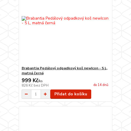
Brabantia Pedálový odpadkový koš newIcon - 5 L,
matná černá
999 Kč
/
ks
do 14 dnů
826 Kč
bez DPH
Přidat do košíku