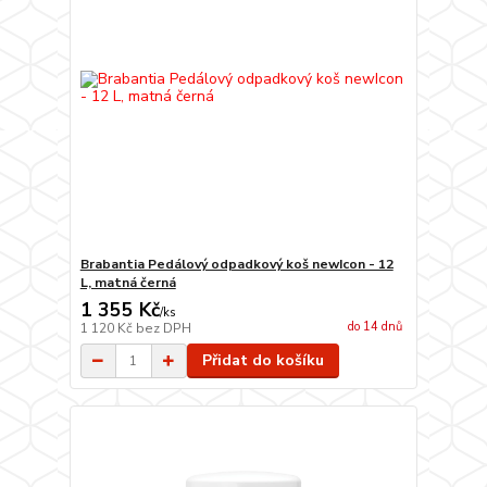
Brabantia Pedálový odpadkový koš newIcon - 12
L, matná černá
1 355 Kč
/
ks
do 14 dnů
1 120 Kč
bez DPH
Přidat do košíku