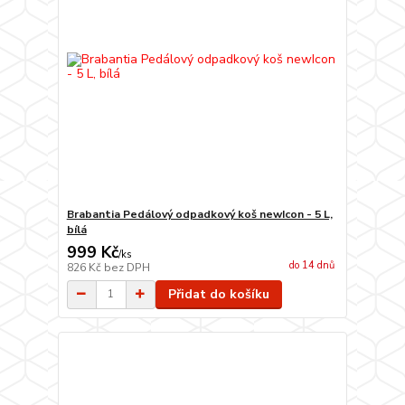
Brabantia Pedálový odpadkový koš newIcon - 5 L,
bílá
999 Kč
/
ks
do 14 dnů
826 Kč
bez DPH
Přidat do košíku