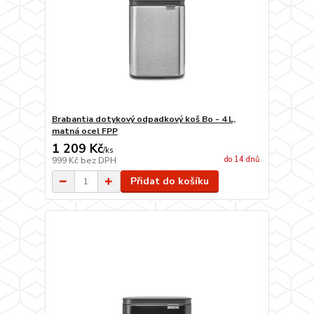
Brabantia dotykový odpadkový koš Bo - 4 L,
matná ocel FPP
1 209 Kč
/
ks
do 14 dnů
999 Kč
bez DPH
Přidat do košíku