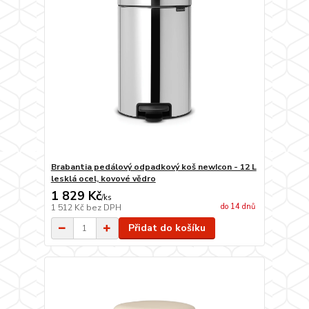
Brabantia pedálový odpadkový koš newIcon - 12 L
lesklá ocel, kovové vědro
1 829 Kč
/
ks
do 14 dnů
1 512 Kč
bez DPH
Přidat do košíku