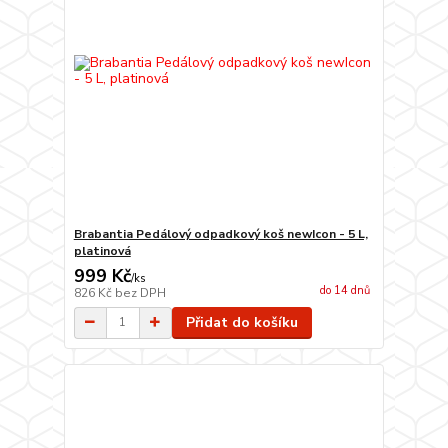
Brabantia Pedálový odpadkový koš newIcon - 5 L,
platinová
999 Kč
/
ks
do 14 dnů
826 Kč
bez DPH
Přidat do košíku