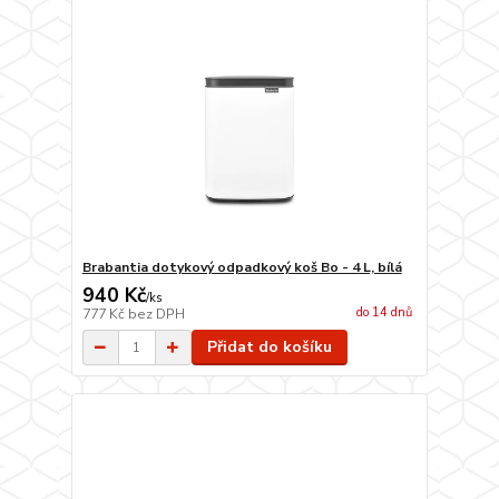
Brabantia dotykový odpadkový koš Bo - 4 L, bílá
940 Kč
/
ks
do 14 dnů
777 Kč
bez DPH
Přidat do košíku