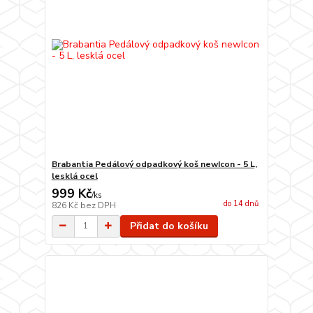
Brabantia Pedálový odpadkový koš newIcon - 5 L,
lesklá ocel
999 Kč
/
ks
do 14 dnů
826 Kč
bez DPH
Přidat do košíku