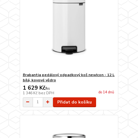
Brabantia pedálový odpadkový koš newIcon - 12 L
bílá, kovové vědro
1 629 Kč
/
ks
do 14 dnů
1 346 Kč
bez DPH
Přidat do košíku