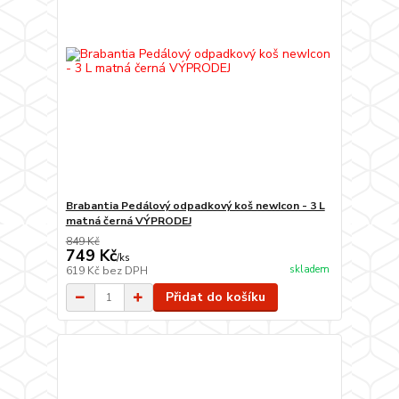
Brabantia Pedálový odpadkový koš newIcon - 3 L
matná černá VÝPRODEJ
849 Kč
749 Kč
/
ks
skladem
619 Kč
bez DPH
Přidat do košíku