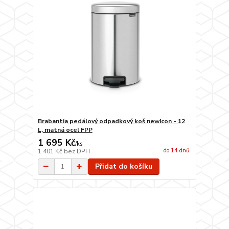
Brabantia pedálový odpadkový koš newIcon - 12
L, matná ocel FPP
1 695 Kč
/
ks
do 14 dnů
1 401 Kč
bez DPH
Přidat do košíku