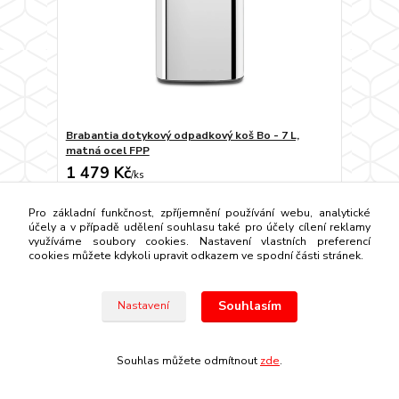
Brabantia dotykový odpadkový koš Bo - 7 L,
matná ocel FPP
1 479 Kč
/
ks
do 14 dnů
1 222 Kč
bez DPH
Pro základní funkčnost, zpříjemnění používání webu, analytické
Přidat do košíku
účely a v případě udělení souhlasu také pro účely cílení reklamy
využíváme soubory cookies. Nastavení vlastních preferencí
cookies můžete kdykoli upravit odkazem ve spodní části stránek.
Souhlasím
Nastavení
Souhlas můžete odmítnout
zde
.