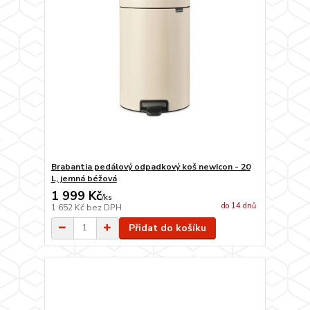
Brabantia pedálový odpadkový koš newIcon - 20
L, jemná béžová
1 999 Kč
/
ks
do 14 dnů
1 652 Kč
bez DPH
Přidat do košíku