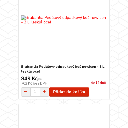
Brabantia Pedálový odpadkový koš newIcon - 3 L,
lesklá ocel
849 Kč
/
ks
do 14 dnů
702 Kč
bez DPH
Přidat do košíku