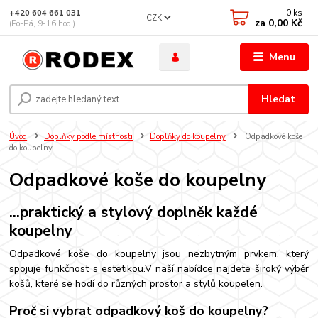
0
ks
+420 604 661 031
CZK
za
0,00 Kč
(Po-Pá, 9-16 hod.)
Menu
Hledat
Úvod
Doplňky podle místnosti
Doplňky do koupelny
Odpadkové koše
do koupelny
Odpadkové koše do koupelny
...praktický a stylový doplněk každé
koupelny
Odpadkové koše do koupelny jsou nezbytným prvkem, který
spojuje funkčnost s estetikou.
V naší nabídce najdete široký výběr
košů, které se hodí do různých prostor a stylů koupelen.
Proč si vybrat odpadkový koš do koupelny?