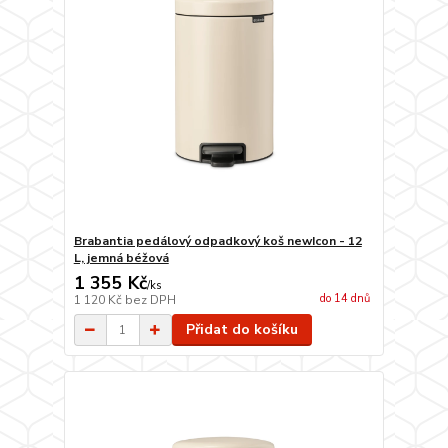
Brabantia pedálový odpadkový koš newIcon - 12
L, jemná béžová
1 355 Kč
/
ks
do 14 dnů
1 120 Kč
bez DPH
Přidat do košíku