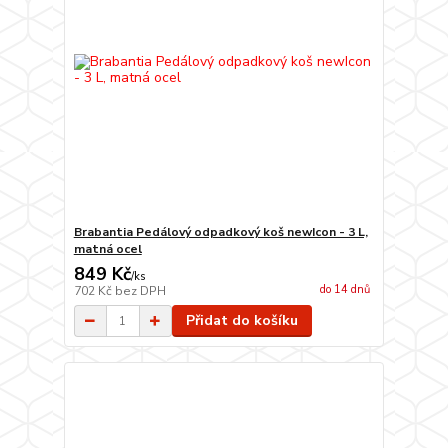
Brabantia Pedálový odpadkový koš newIcon - 3 L,
matná ocel
849 Kč
/
ks
do 14 dnů
702 Kč
bez DPH
Přidat do košíku