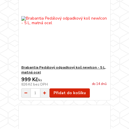
Brabantia Pedálový odpadkový koš newIcon - 5 L,
matná ocel
999 Kč
/
ks
do 14 dnů
826 Kč
bez DPH
Přidat do košíku