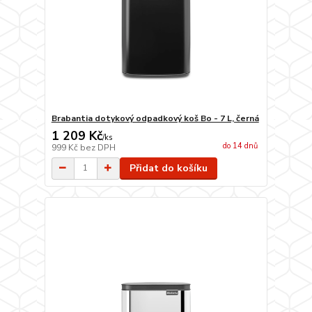
Brabantia dotykový odpadkový koš Bo - 7 L, černá
1 209 Kč
/
ks
do 14 dnů
999 Kč
bez DPH
Přidat do košíku