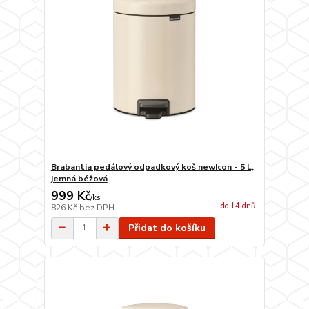
Brabantia pedálový odpadkový koš newIcon - 5 L,
jemná béžová
999 Kč
/
ks
do 14 dnů
826 Kč
bez DPH
Přidat do košíku