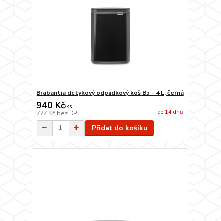
Brabantia dotykový odpadkový koš Bo - 4 L, černá
940 Kč
/
ks
do 14 dnů
777 Kč
bez DPH
Přidat do košíku