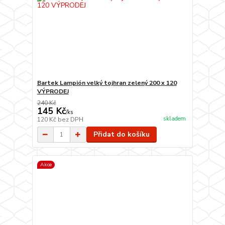
Bartek Lampión velký tojhran zelený 200 x 120
VÝPRODEJ
240 Kč
145 Kč
/
ks
skladem
120 Kč
bez DPH
Přidat do košíku
Akce