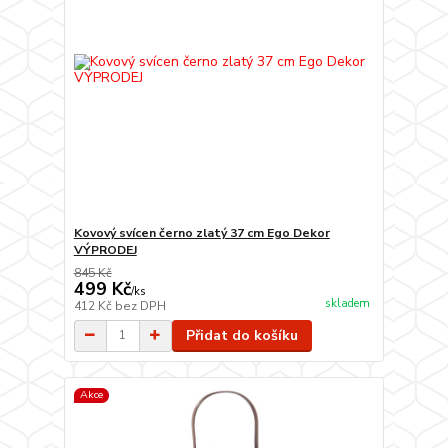
Kovový svícen černo zlatý 37 cm Ego Dekor
VÝPRODEJ
845 Kč
499 Kč
/
ks
skladem
412 Kč
bez DPH
Přidat do košíku
Akce