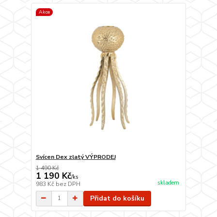
Akce
Svícen Dex zlatý VÝPRODEJ
1 490 Kč
1 190 Kč
/
ks
skladem
983 Kč
bez DPH
Přidat do košíku