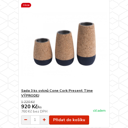
Akce
Sada 3 ks svícnů Cone Cork Present Time
VÝPRODEJ
1 220 Kč
920 Kč
/
ks
skladem
760 Kč
bez DPH
Přidat do košíku