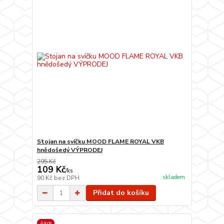
Stojan na svíčku MOOD FLAME ROYAL VKB
hnědošedý VÝPRODEJ
295 Kč
109 Kč
/
ks
skladem
90 Kč
bez DPH
Přidat do košíku
Akce