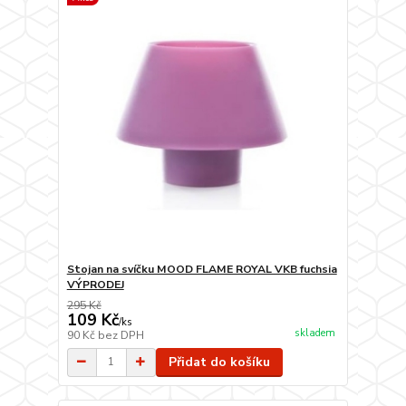
Stojan na svíčku MOOD FLAME ROYAL VKB fuchsia
VÝPRODEJ
295 Kč
109 Kč
/
ks
skladem
90 Kč
bez DPH
Přidat do košíku