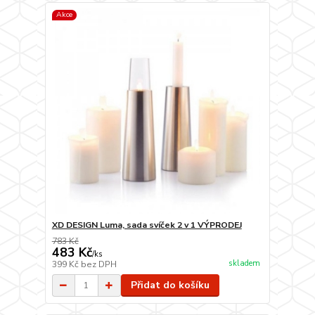
Akce
XD DESIGN Luma, sada svíček 2 v 1 VÝPRODEJ
783 Kč
483 Kč
/
ks
skladem
399 Kč
bez DPH
Přidat do košíku