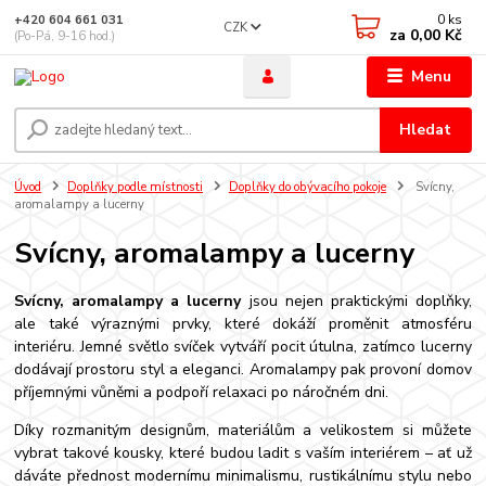
0
ks
+420 604 661 031
CZK
za
0,00 Kč
(Po-Pá, 9-16 hod.)
Menu
Hledat
Úvod
Doplňky podle místnosti
Doplňky do obývacího pokoje
Svícny,
aromalampy a lucerny
Svícny, aromalampy a lucerny
Svícny, aromalampy a lucerny
jsou nejen praktickými doplňky,
ale také výraznými prvky, které dokáží proměnit atmosféru
interiéru. Jemné světlo svíček vytváří pocit útulna, zatímco lucerny
dodávají prostoru styl a eleganci. Aromalampy pak provoní domov
příjemnými vůněmi a podpoří relaxaci po náročném dni.
Díky rozmanitým designům, materiálům a velikostem si můžete
vybrat takové kousky, které budou ladit s vaším interiérem – ať už
dáváte přednost modernímu minimalismu, rustikálnímu stylu nebo