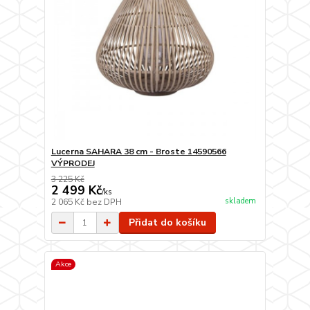
Lucerna SAHARA 38 cm - Broste 14590566
VÝPRODEJ
3 225 Kč
2 499 Kč
/
ks
skladem
2 065 Kč
bez DPH
Přidat do košíku
Akce