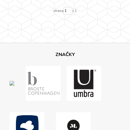
strana
z 1
ZNAČKY