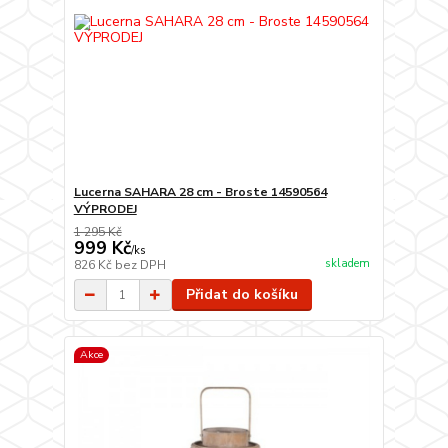
Lucerna SAHARA 28 cm - Broste 14590564
VÝPRODEJ
1 295 Kč
999 Kč
/
ks
skladem
826 Kč
bez DPH
Přidat do košíku
Akce