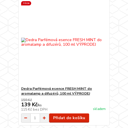
Akce
Dedra Parfémová esence FRESH MINT do
aromalamp a difuzérů, 100 ml VÝPRODEJ
159 Kč
139 Kč
/
ks
skladem
115 Kč
bez DPH
Přidat do košíku