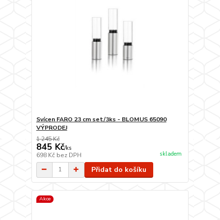
Svícen FARO 23 cm set/3ks - BLOMUS 65090
VÝPRODEJ
1 245 Kč
845 Kč
/
ks
skladem
698 Kč
bez DPH
Přidat do košíku
Akce