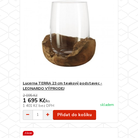
Lucerna TERRA 23 cm teakový podstavec -
LEONARDO VÝPRODEJ
2 095 Kč
1 695 Kč
/
ks
skladem
1 401 Kč
bez DPH
Přidat do košíku
Akce