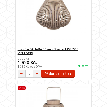
Lucerna SAHARA 33 cm - Broste 14590565
VÝPRODEJ
2 320 Kč
1 620 Kč
/
ks
skladem
1 339 Kč
bez DPH
Přidat do košíku
Akce