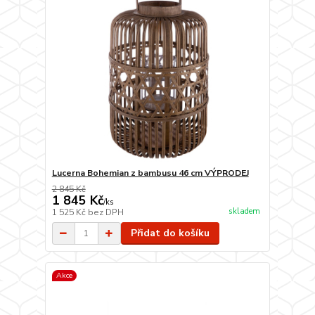
Lucerna Bohemian z bambusu 46 cm VÝPRODEJ
2 845 Kč
1 845 Kč
/
ks
skladem
1 525 Kč
bez DPH
Přidat do košíku
Akce