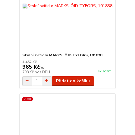
Stolní svítidlo MARKSLÖJD TYFORS, 101838
1 452 Kč
965 Kč
/
ks
skladem
798 Kč
bez DPH
Přidat do košíku
Akce