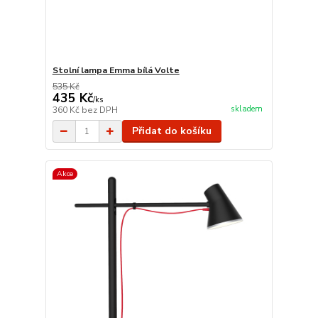
Stolní lampa Emma bílá Volte
535 Kč
435 Kč
/
ks
skladem
360 Kč
bez DPH
Přidat do košíku
Akce