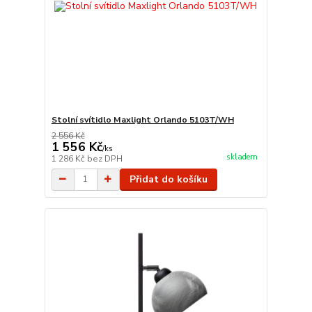
Stolní svítidlo Maxlight Orlando 5103T/WH
2 556 Kč
1 556 Kč
/
ks
skladem
1 286 Kč
bez DPH
Přidat do košíku