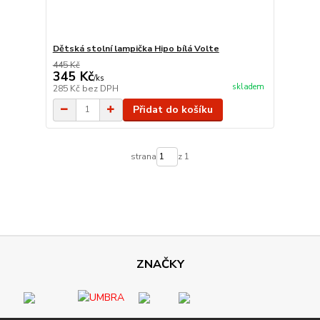
Dětská stolní lampička Hipo bílá Volte
445 Kč
345 Kč
/
ks
skladem
285 Kč
bez DPH
Přidat do košíku
strana
z 1
ZNAČKY