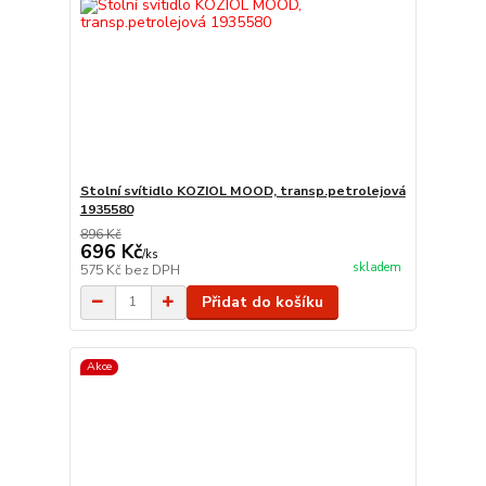
Stolní svítidlo KOZIOL MOOD, transp.petrolejová
1935580
896 Kč
696 Kč
/
ks
skladem
575 Kč
bez DPH
Přidat do košíku
Akce