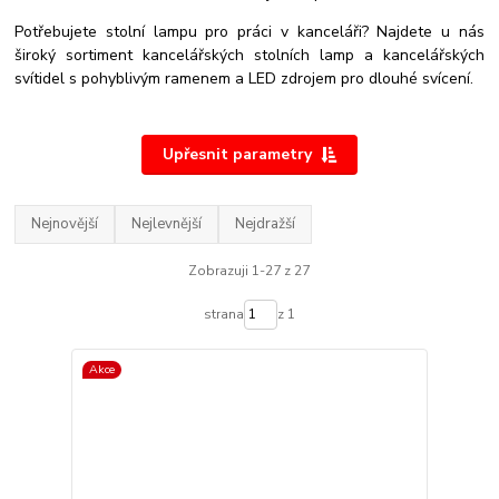
Potřebujete stolní lampu pro práci v kanceláři? Najdete u nás
široký sortiment kancelářských stolních lamp a kancelářských
svítidel s pohyblivým ramenem a LED zdrojem pro dlouhé svícení.
Upřesnit parametry
Nejnovější
Nejlevnější
Nejdražší
Zobrazuji 1-27 z 27
strana
z 1
Akce