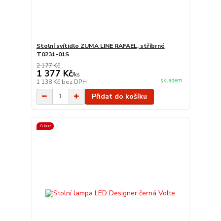
Stolní svítidlo ZUMA LINE RAFAEL, stříbrné
T0231-01S
2 177 Kč
1 377 Kč
/
ks
skladem
1 138 Kč
bez DPH
Přidat do košíku
Akce