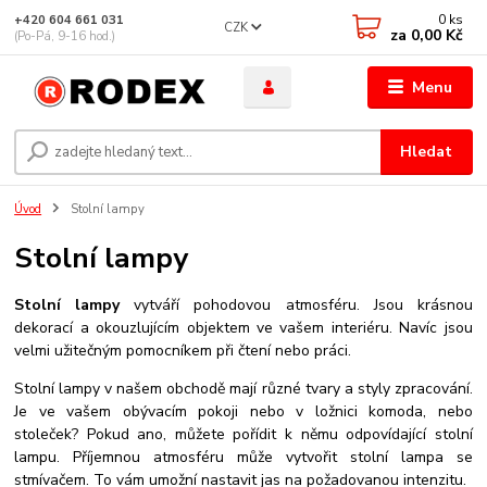
0
ks
+420 604 661 031
CZK
za
0,00 Kč
(Po-Pá, 9-16 hod.)
Menu
Hledat
Úvod
Stolní lampy
Stolní lampy
Stolní lampy
vytváří pohodovou atmosféru. Jsou krásnou
dekorací a okouzlujícím objektem ve vašem interiéru. Navíc jsou
velmi užitečným pomocníkem při čtení nebo práci.
Stolní lampy v našem obchodě mají různé tvary a styly zpracování.
Je ve vašem obývacím pokoji nebo v ložnici komoda, nebo
stoleček? Pokud ano, můžete pořídit k němu odpovídající stolní
lampu. Příjemnou atmosféru může vytvořit stolní lampa se
stmívačem. To vám umožní nastavit jas na požadovanou intenzitu.