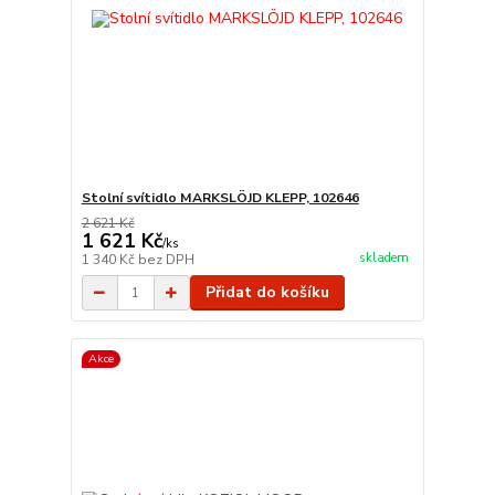
Stolní svítidlo MARKSLÖJD KLEPP, 102646
2 621 Kč
1 621 Kč
/
ks
skladem
1 340 Kč
bez DPH
Přidat do košíku
Akce