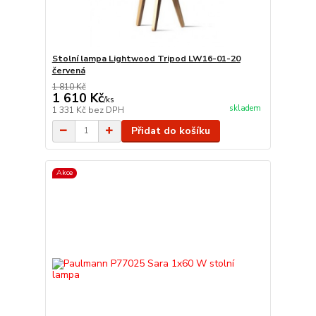
Stolní lampa Lightwood Tripod LW16-01-20
červená
1 810 Kč
1 610 Kč
/
ks
skladem
1 331 Kč
bez DPH
Přidat do košíku
Akce