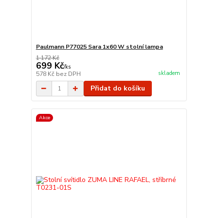
Paulmann P77025 Sara 1x60 W stolní lampa
1 172 Kč
699 Kč
/
ks
skladem
578 Kč
bez DPH
Přidat do košíku
Akce