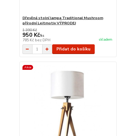
Dřevěná stolní lampa Traditional Mushroom
přírodní Leitmotiv VÝPRODEJ
1 390 Kč
950 Kč
/
ks
skladem
785 Kč
bez DPH
Přidat do košíku
Akce