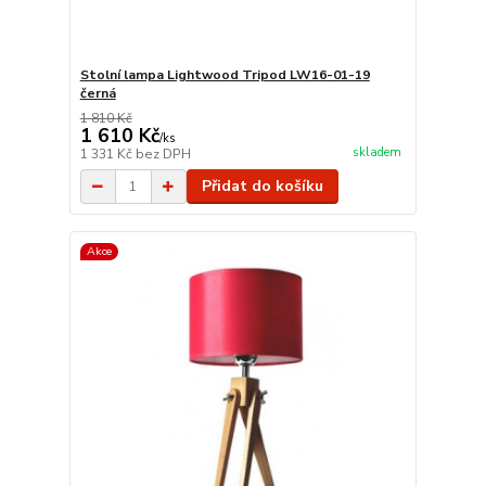
Stolní lampa Lightwood Tripod LW16-01-19
černá
1 810 Kč
1 610 Kč
/
ks
skladem
1 331 Kč
bez DPH
Přidat do košíku
Akce