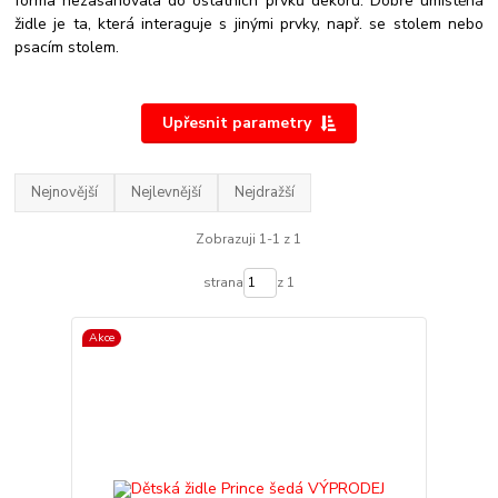
forma nezasahovala do ostatních prvků dekoru. Dobře umístěná
židle je ta, která interaguje s jinými prvky, např. se stolem nebo
psacím stolem.
Upřesnit parametry
Nejnovější
Nejlevnější
Nejdražší
Zobrazuji 1-1 z 1
strana
z 1
Akce