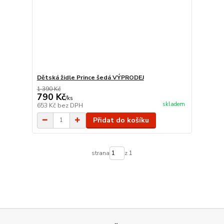
Dětská židle Prince šedá VÝPRODEJ
1 390 Kč
790 Kč
/
ks
skladem
653 Kč
bez DPH
Přidat do košíku
strana
z 1