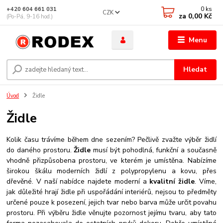
0
ks
+420 604 661 031
CZK
za
0,00 Kč
(Po-Pá, 9-16 hod.)
Menu
Hledat
Úvod
Židle
Židle
Kolik času trávíme během dne sezením? Pečlivě zvažte výběr židlí
do daného prostoru.
Židle
musí být pohodlná, funkční a současně
vhodně přizpůsobena prostoru, ve kterém je umístěna. Nabízíme
širokou škálu moderních židlí z polypropylenu a kovu, přes
dřevěné. V naší nabídce najdete moderní a
kvalitní židle
. Víme,
jak důležité hrají židle při uspořádání interiérů, nejsou to předměty
určené pouze k posezení, jejich tvar nebo barva může určit povahu
prostoru. Při výběru židle věnujte pozornost jejímu tvaru, aby tato