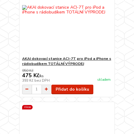
AKAI dokovací stanice ACI-7T pro iPod a iPhone s
rádiobudíkem TOTÁLNÍ VÝPRODEJ
950 Kč
475 Kč
/
ks
skladem
393 Kč
bez DPH
Přidat do košíku
Akce