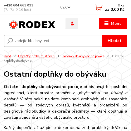
0
ks
+420 604 661 031
CZK
za
0,00 Kč
(Po-Pá, 9-16 hod.)
Menu
Hledat
Úvod
Doplňky podle místnosti
Doplňky do obývacího pokoje
Ostatní
doplňky do obýváku
Ostatní doplňky do obýváku
Ostatní doplňky do obývacího pokoje
představují tu poslední
ingredienci, která prostor promění z „obyčejného“ na
útulný a
osobitý
. V této sekci najdete kombinaci drobných, ale zásadních
detailů — od stylových obrazů, květináčů a organizérů po
designové rádiobudíky a dekorační předměty — které doplňují a
završují atmosféru vašeho obývacího prostoru.
Každý doplněk, ať už jde o dekoraci na zeď, praktický držák na