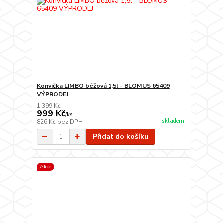
Konvička LIMBO béžová 1,5l - BLOMUS 65409
VÝPRODEJ
1 399 Kč
999 Kč
/
ks
skladem
826 Kč
bez DPH
Přidat do košíku
Akce