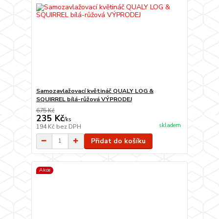
Samozavlažovací květináč QUALY LOG &
SQUIRREL bílá-růžová VÝPRODEJ
675 Kč
235 Kč
/
ks
skladem
194 Kč
bez DPH
Přidat do košíku
Akce