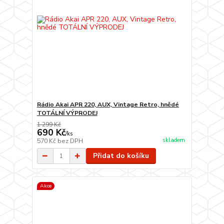
Rádio Akai APR 220, AUX, Vintage Retro, hnědé
TOTÁLNÍ VÝPRODEJ
1 299 Kč
690 Kč
/
ks
skladem
570 Kč
bez DPH
Přidat do košíku
Akce