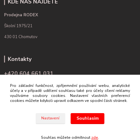
KDE NÁS NAJDETE
Prodejna RODEX
Školní 1975/21
430 01 Chomutov
Kontakty
+420 604 661 031
(Po-Pá, 9-16 hod.)
Pro základní funkčnost, zpříjemnění používání webu, analytické
účely a v případě udělení souhlasu také pro účely cílení reklamy
info@rodex.cz
využíváme soubory cookies. Nastavení vlastních preferencí
cookies můžete kdykoli upravit odkazem ve spodní části stránek.
Souhlasím
Nastavení
© 2019 Rodex.cz
Souhlas můžete odmítnout
zde
.