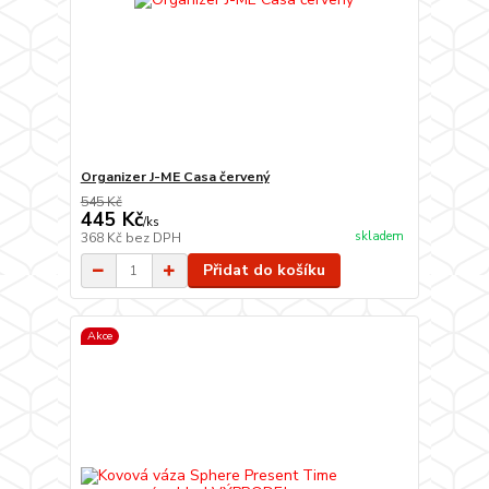
Organizer J-ME Casa červený
545 Kč
445 Kč
/
ks
skladem
368 Kč
bez DPH
Přidat do košíku
Akce