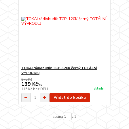
TOKAI rádiobudík TCP-120K černý TOTÁLNÍ
VÝPRODEJ
270 Kč
139 Kč
/
ks
skladem
115 Kč
bez DPH
Přidat do košíku
strana
z 1