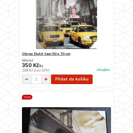
Obraz žluté taxi 50 x 70 cm
550 Kč
350 Kč
/
ks
skladem
289 Kč
bez DPH
Přidat do košíku
Akce