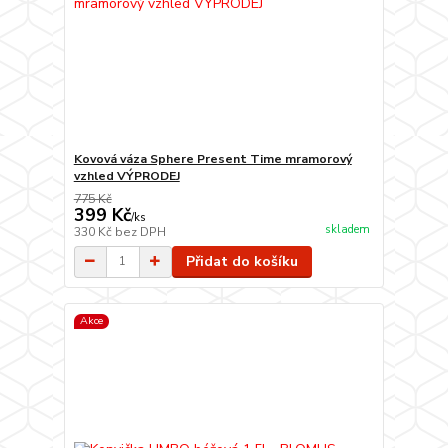
Kovová váza Sphere Present Time mramorový
vzhled VÝPRODEJ
775 Kč
399 Kč
/
ks
skladem
330 Kč
bez DPH
Přidat do košíku
Akce