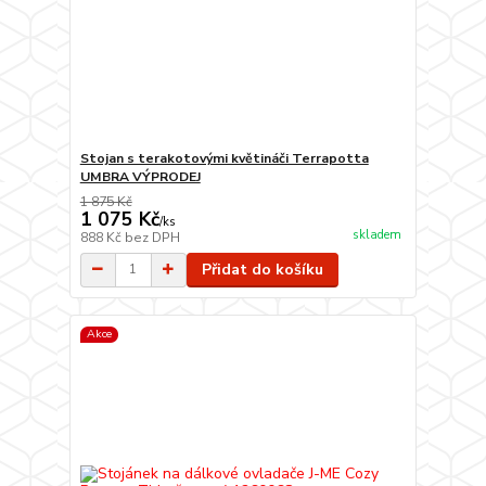
Stojan s terakotovými květináči Terrapotta
UMBRA VÝPRODEJ
1 875 Kč
1 075 Kč
/
ks
skladem
888 Kč
bez DPH
Přidat do košíku
Akce