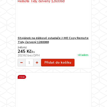
Stojánek na dálkové ovladače J-ME Cozy Remote
Tidy, červený 1260068
345 Kč
245 Kč
/
ks
skladem
202 Kč
bez DPH
Přidat do košíku
Akce