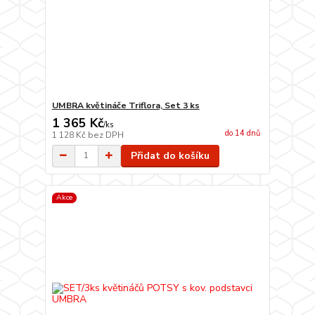
UMBRA květináče Triflora, Set 3 ks
1 365 Kč
/
ks
do 14 dnů
1 128 Kč
bez DPH
Přidat do košíku
Akce