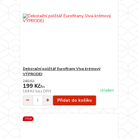
Dekorační polštář Eurofirany Viva krémový
VÝPRODEJ
240 Kč
199 Kč
/
ks
skladem
164 Kč
bez DPH
Přidat do košíku
Akce