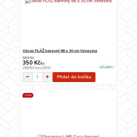
Obraz PLÁŽ barevný 86 x 30 cm Venezina
550 Kč
350 Kč
/
ks
skladem
289 Kč
bez DPH
Přidat do košíku
Akce