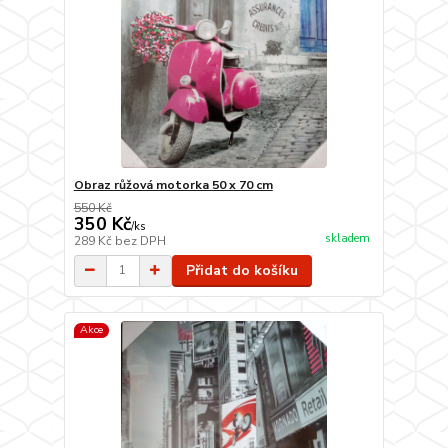
Obraz růžová motorka 50 x 70 cm
550 Kč
350 Kč
/
ks
skladem
289 Kč
bez DPH
Přidat do košíku
Akce