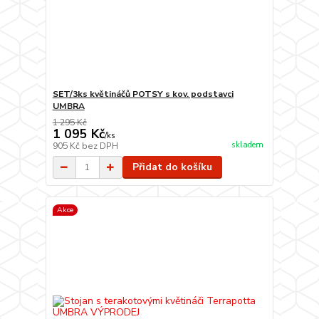
SET/3ks květináčů POTSY s kov. podstavci
UMBRA
1 295 Kč
1 095 Kč
/
ks
skladem
905 Kč
bez DPH
Přidat do košíku
Akce