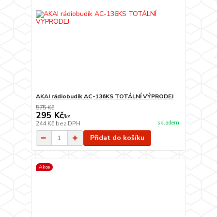
AKAI rádiobudík AC-136KS TOTÁLNÍ VÝPRODEJ
575 Kč
295 Kč
/
ks
skladem
244 Kč
bez DPH
Přidat do košíku
Akce