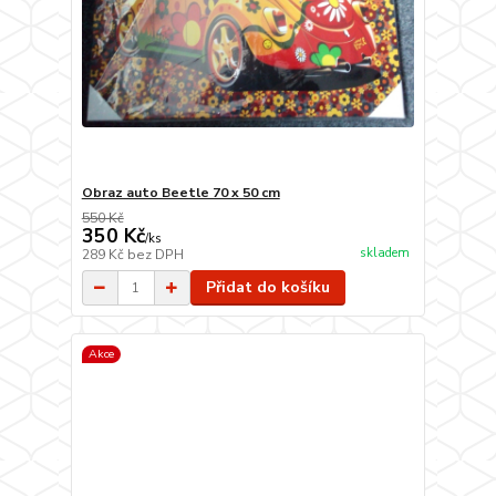
Obraz auto Beetle 70 x 50 cm
550 Kč
350 Kč
/
ks
skladem
289 Kč
bez DPH
Přidat do košíku
Akce