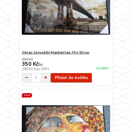
Obraz černobílý Manhattan 70 x 50 cm
550 Kč
350 Kč
/
ks
skladem
289 Kč
bez DPH
Přidat do košíku
Akce