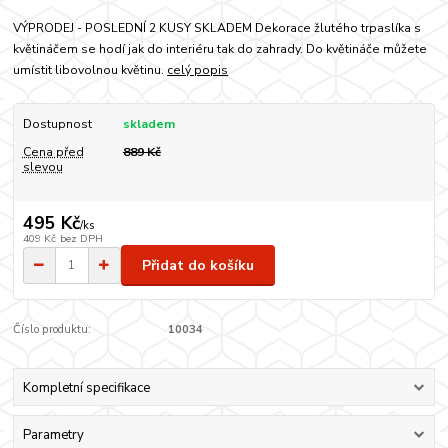
VÝPRODEJ - POSLEDNÍ 2 KUSY SKLADEM Dekorace žlutého trpaslíka s
květináčem se hodí jak do interiéru tak do zahrady. Do květináče můžete
umístit libovolnou květinu.
celý popis
Dostupnost
skladem
Cena před
889 Kč
slevou
495 Kč
/
ks
409 Kč
bez DPH
Přidat do košíku
Číslo produktu:
10034
Kompletní specifikace
Parametry