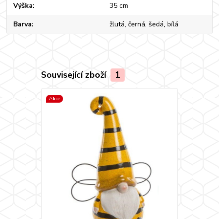
Výška
35 cm
Barva
žlutá, černá, šedá, bílá
Související zboží
1
Akce