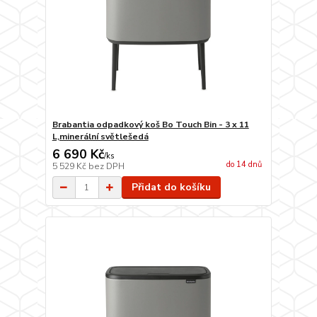
Brabantia odpadkový koš Bo Touch Bin - 3 x 11
L,minerální světlešedá
6 690 Kč
/
ks
do 14 dnů
5 529 Kč
bez DPH
Přidat do košíku