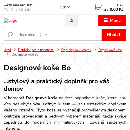
0
ks
+420 604 661 031
CZK
za
0,00 Kč
(Po-Pá, 9-16 hod.)
Menu
Hledat
Úvod
Doplňky podle místnosti
Doplňky do kuchyně
Odpadkové koše
Designové koše Bo
Designové koše Bo
...stylový a praktický doplněk pro váš
domov
V kategorii
Designové koše
najdete odpadkové koše, které jsou
více než obyčejným úložným kusem — jsou estetickým doplňkem
vašeho interiéru. Tyto koše se vyznačují promyšleným designem,
kvalitním provedením a pečlivým výběrem materiálů, takže skvěle
zapadnou do moderních, minimalistických i luxusně zařízených
interiérů.