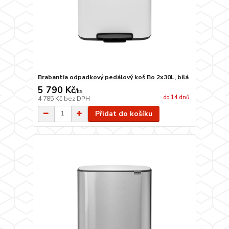
Brabantia odpadkový pedálový koš Bo 2x30L, bílá
5 790 Kč
/
ks
do 14 dnů
4 785 Kč
bez DPH
Přidat do košíku