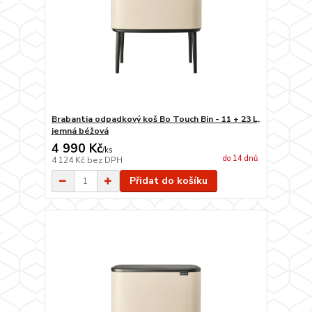
Brabantia odpadkový koš Bo Touch Bin - 11 + 23 L,
jemná béžová
4 990 Kč
/
ks
do 14 dnů
4 124 Kč
bez DPH
Přidat do košíku