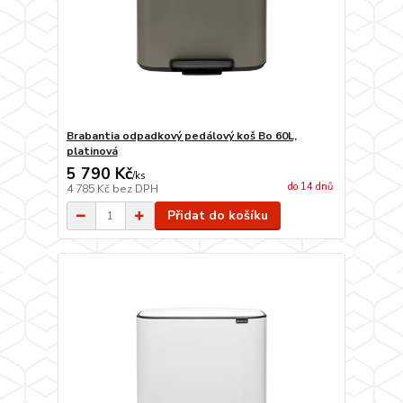
Brabantia odpadkový pedálový koš Bo 60L,
platinová
5 790 Kč
/
ks
do 14 dnů
4 785 Kč
bez DPH
Přidat do košíku