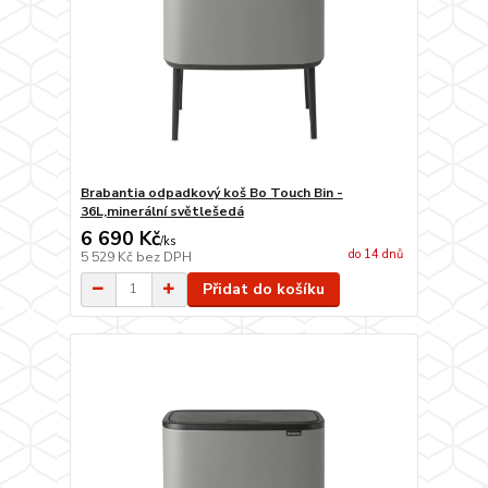
Brabantia odpadkový koš Bo Touch Bin -
36L,minerální světlešedá
6 690 Kč
/
ks
do 14 dnů
5 529 Kč
bez DPH
Přidat do košíku