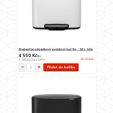
Brabantia odpadkový pedálový koš Bo - 36 L, bílá
4 550 Kč
/
ks
do 14 dnů
3 760 Kč
bez DPH
Přidat do košíku