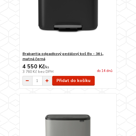
Brabantia odpadkový pedálový koš Bo - 36 L,
matná černá
4 550 Kč
/
ks
do 14 dnů
3 760 Kč
bez DPH
Přidat do košíku