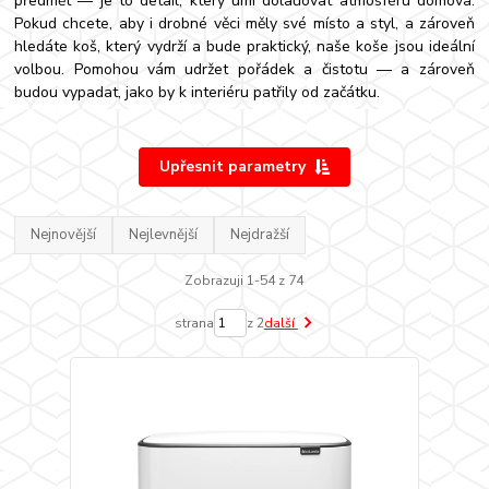
předmět — je to detail, který umí dolaďovat atmosféru domova.
Pokud chcete, aby i drobné věci měly své místo a styl, a zároveň
hledáte koš, který vydrží a bude praktický, naše koše jsou ideální
volbou. Pomohou vám udržet pořádek a čistotu — a zároveň
budou vypadat, jako by k interiéru patřily od začátku.
Upřesnit parametry
Nejnovější
Nejlevnější
Nejdražší
Zobrazuji 1-54 z 74
strana
z 2
další