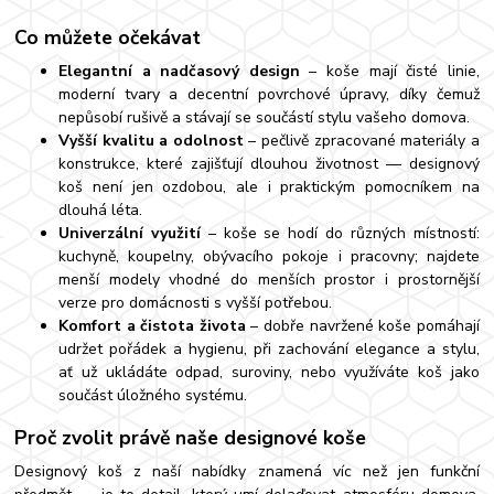
Co můžete očekávat
Elegantní a nadčasový design
– koše mají čisté linie,
moderní tvary a decentní povrchové úpravy, díky čemuž
nepůsobí rušivě a stávají se součástí stylu vašeho domova.
Vyšší kvalitu a odolnost
– pečlivě zpracované materiály a
konstrukce, které zajišťují dlouhou životnost — designový
koš není jen ozdobou, ale i praktickým pomocníkem na
dlouhá léta.
Univerzální využití
– koše se hodí do různých místností:
kuchyně, koupelny, obývacího pokoje i pracovny; najdete
menší modely vhodné do menších prostor i prostornější
verze pro domácnosti s vyšší potřebou.
Komfort a čistota života
– dobře navržené koše pomáhají
udržet pořádek a hygienu, při zachování elegance a stylu,
ať už ukládáte odpad, suroviny, nebo využíváte koš jako
součást úložného systému.
Proč zvolit právě naše designové koše
Designový koš z naší nabídky znamená víc než jen funkční