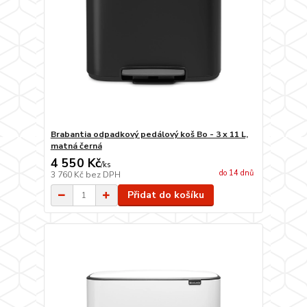
Brabantia odpadkový pedálový koš Bo - 3 x 11 L,
matná černá
4 550 Kč
/
ks
do 14 dnů
3 760 Kč
bez DPH
Přidat do košíku