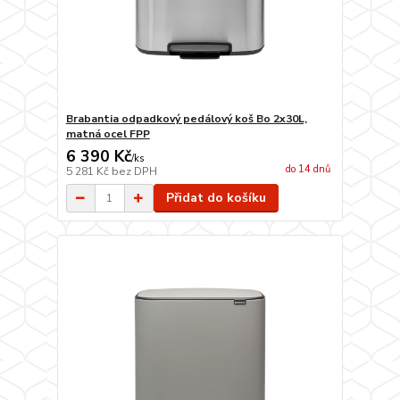
Brabantia odpadkový pedálový koš Bo 2x30L,
matná ocel FPP
6 390 Kč
/
ks
do 14 dnů
5 281 Kč
bez DPH
Přidat do košíku