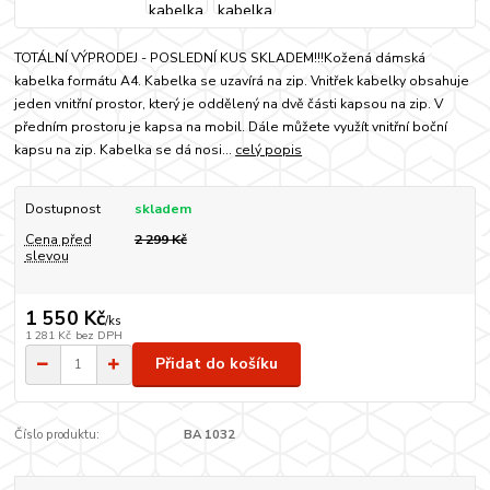
TOTÁLNÍ VÝPRODEJ - POSLEDNÍ KUS SKLADEM!!!Kožená dámská
kabelka formátu A4. Kabelka se uzavírá na zip. Vnitřek kabelky obsahuje
jeden vnitřní prostor, který je oddělený na dvě části kapsou na zip. V
předním prostoru je kapsa na mobil. Dále můžete využít vnitřní boční
kapsu na zip. Kabelka se dá nosi...
celý popis
Dostupnost
skladem
Cena před
2 299 Kč
slevou
1 550 Kč
/
ks
1 281 Kč
bez DPH
Přidat do košíku
Číslo produktu:
BA 1032