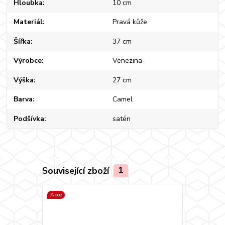
Hloubka
10 cm
Materiál
Pravá kůže
Šířka
37 cm
Výrobce
Venezina
Výška
27 cm
Barva
Camel
Podšívka
satén
Související zboží
1
Akce