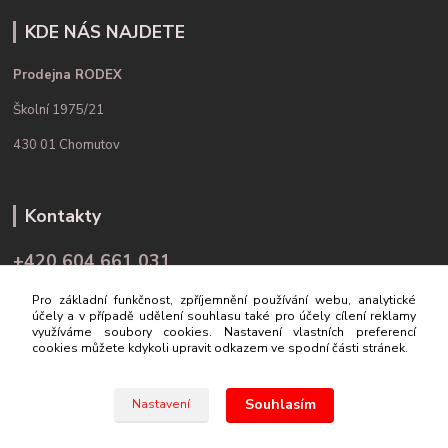
KDE NÁS NAJDETE
Prodejna RODEX
Školní 1975/21
430 01 Chomutov
Kontakty
+420 604 661 031
(Po-Pá, 9-16 hod.)
Pro základní funkčnost, zpříjemnění používání webu, analytické
účely a v případě udělení souhlasu také pro účely cílení reklamy
info@rodex.cz
využíváme soubory cookies. Nastavení vlastních preferencí
cookies můžete kdykoli upravit odkazem ve spodní části stránek.
Souhlasím
Nastavení