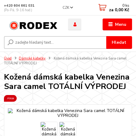
0
ks
+420 604 661 031
CZK
za
0,00 Kč
(Po-Pá, 9-16 hod.)
Menu
Hledat
Úvod
Dámské kabelky
Kožená dámská kabelka Venezina Sara camel
TOTÁLNÍ VÝPRODEJ
Kožená dámská kabelka Venezina
Sara camel TOTÁLNÍ VÝPRODEJ
Akce