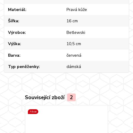
Materiál
Pravá kůže
Šířka
16 cm
Výrobce
Betlewski
Výška
10,5 cm
Barva
červená
Typ peněženky
dámská
Související zboží
2
Akce
Akce