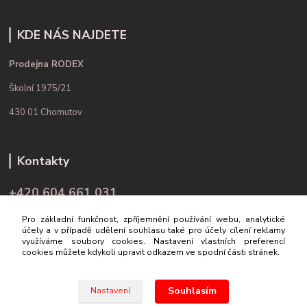
KDE NÁS NAJDETE
Prodejna RODEX
Školní 1975/21
430 01 Chomutov
Kontakty
+420 604 661 031
(Po-Pá, 9-16 hod.)
Pro základní funkčnost, zpříjemnění používání webu, analytické
účely a v případě udělení souhlasu také pro účely cílení reklamy
info@rodex.cz
využíváme soubory cookies. Nastavení vlastních preferencí
cookies můžete kdykoli upravit odkazem ve spodní části stránek.
Souhlasím
Nastavení