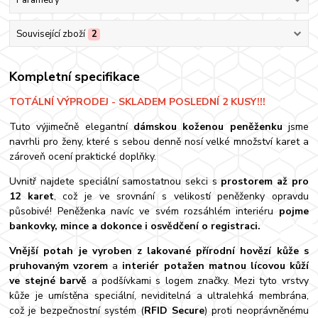
Parametry
Související zboží
2
Kompletní specifikace
TOTÁLNÍ VÝPRODEJ - SKLADEM POSLEDNÍ 2 KUSY!!!
Tuto výjimečně elegantní
dámskou koženou peněženku
jsme
navrhli pro ženy, které s sebou denně nosí velké množství karet a
zároveň ocení praktické doplňky.
Uvnitř najdete speciální samostatnou sekci s
prostorem až pro
12 karet
, což je ve srovnání s velikostí peněženky opravdu
působivé! Peněženka navíc ve svém rozsáhlém interiéru
pojme
bankovky, mince a dokonce i osvědčení o registraci.
Vnější potah je vyroben z lakované přírodní hovězí kůže s
pruhovaným vzorem
a
interiér potažen matnou lícovou kůží
ve stejné barvě
a podšívkami s logem značky. Mezi tyto vrstvy
kůže je umístěna speciální, neviditelná a ultralehká membrána,
což je bezpečnostní systém (
RFID Secure
) proti neoprávněnému