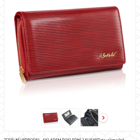
TOTÁLNÍ VÝPRODEJ - SKLADEM POSLEDNÍ 2 KUSY!!!Tuto výjimečně