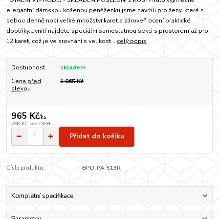
elegantní dámskou koženou peněženku jsme navrhli pro ženy, které s
sebou denně nosí velké množství karet a zároveň ocení praktické
doplňky.Uvnitř najdete speciální samostatnou sekci s prostorem až pro
12 karet, což je ve srovnání s velikost...
celý popis
Dostupnost
skladem
Cena před
1 065 Kč
slevou
965 Kč
/
ks
798 Kč
bez DPH
Přidat do košíku
Číslo produktu:
BPD-PA-513R
Kompletní specifikace