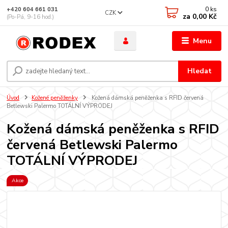
0
ks
+420 604 661 031
CZK
za
0,00 Kč
(Po-Pá, 9-16 hod.)
Menu
Hledat
Úvod
Kožené peněženky
Kožená dámská peněženka s RFID červená
Betlewski Palermo TOTÁLNÍ VÝPRODEJ
Kožená dámská peněženka s RFID
červená Betlewski Palermo
TOTÁLNÍ VÝPRODEJ
Akce