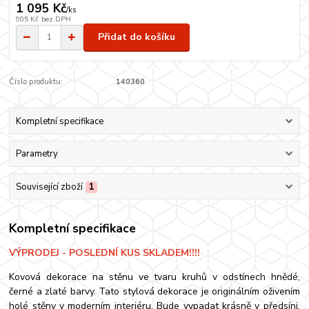
1 095 Kč
/
ks
905 Kč
bez DPH
Přidat do košíku
Číslo produktu:
140360
Kompletní specifikace
Parametry
Související zboží
1
Kompletní specifikace
VÝPRODEJ - POSLEDNÍ KUS SKLADEM!!!!
Kovová dekorace na stěnu ve tvaru kruhů v odstínech hnědé,
černé a zlaté barvy. Tato stylová dekorace je originálním oživením
holé stěny v moderním interiéru. Bude vypadat krásně v předsíni,