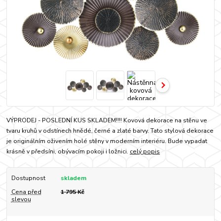
VÝPRODEJ - POSLEDNÍ KUS SKLADEM!!!! Kovová dekorace na stěnu ve
tvaru kruhů v odstínech hnědé, černé a zlaté barvy. Tato stylová dekorace
je originálním oživením holé stěny v moderním interiéru. Bude vypadat
krásně v předsíni, obývacím pokoji i ložnici.
celý popis
Dostupnost
skladem
Cena před
1 795 Kč
slevou