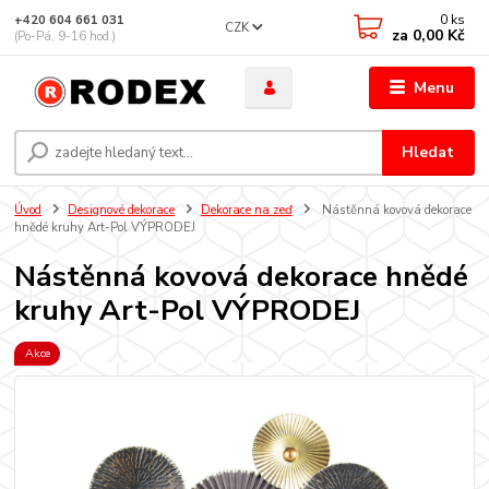
0
ks
+420 604 661 031
CZK
za
0,00 Kč
(Po-Pá, 9-16 hod.)
Menu
Hledat
Úvod
Designové dekorace
Dekorace na zeď
Nástěnná kovová dekorace
hnědé kruhy Art-Pol VÝPRODEJ
Nástěnná kovová dekorace hnědé
kruhy Art-Pol VÝPRODEJ
Akce