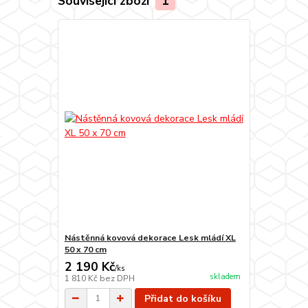
Související zboží
1
Nástěnná kovová dekorace Lesk mládí XL
50 x 70 cm
2 190 Kč
/
ks
skladem
1 810 Kč
bez DPH
Přidat do košíku