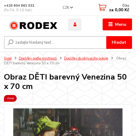
0
ks
+420 604 661 031
CZK
za
0,00 Kč
(Po-Pá, 9-16 hod.)
Menu
Hledat
Úvod
Doplňky podle místnosti
Doplňky do obývacího pokoje
Obraz
DĚTI barevný Venezina 50 x 70 cm
Obraz DĚTI barevný Venezina 50
x 70 cm
Akce