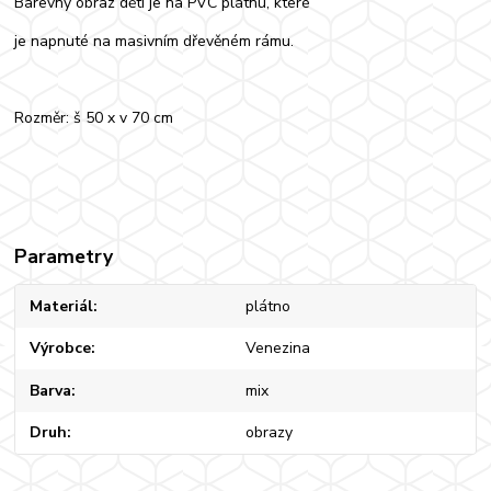
Barevný obraz dětí je na PVC plátnu, které
je napnuté na masivním dřevěném rámu.
Rozměr: š 50 x v 70 cm
Parametry
Materiál
plátno
Výrobce
Venezina
Barva
mix
Druh
obrazy