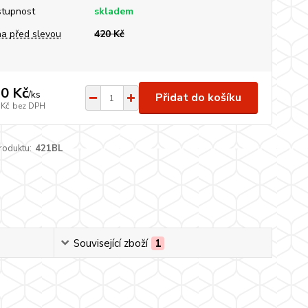
tupnost
skladem
a před slevou
420 Kč
0 Kč
/
ks
Přidat do košíku
 Kč
bez DPH
roduktu:
421BL
Související zboží
1