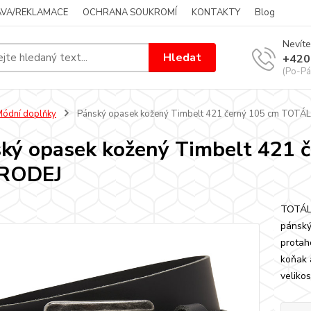
VA/REKLAMACE
OCHRANA SOUKROMÍ
KONTAKTY
Blog
Nevíte
Hledat
+420
(Po-Pá
ódní doplňky
Pánský opasek kožený Timbelt 421 černý 105 cm TOTÁ
ký opasek kožený Timbelt 421 
RODEJ
TOTÁL
pánský
protah
koňak 
velikos