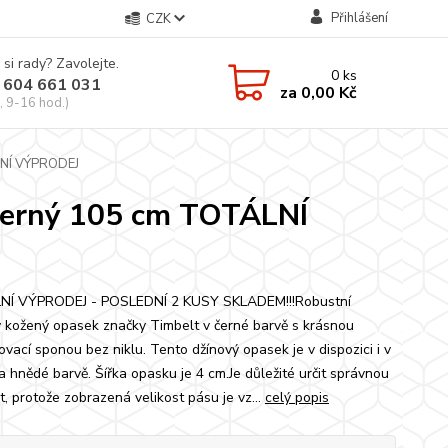
Přihlášení
CZK
 si rady? Zavolejte.
0
ks
 604 661 031
za
0,00 Kč
, 9-16 hod.)
LNÍ VÝPRODEJ
černý 105 cm TOTÁLNÍ
NÍ VÝPRODEJ - POSLEDNÍ 2 KUSY SKLADEM!!!Robustní
 kožený opasek značky Timbelt v černé barvě s krásnou
ovací sponou bez niklu. Tento džínový opasek je v dispozici i v
a hnědé barvě. Šířka opasku je 4 cm.Je důležité určit správnou
t, protože zobrazená velikost pásu je vz...
celý popis