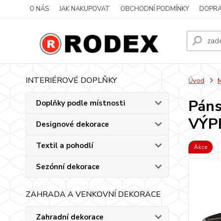
O NÁS
JAK NAKUPOVAT
OBCHODNÍ PODMÍNKY
DOPRA
INTERIÉROVÉ DOPLŇKY
Úvod
M
Páns
Doplňky podle místnosti
VÝP
Designové dekorace
Textil a pohodlí
Akce
Sezónní dekorace
ZAHRADA A VENKOVNÍ DEKORACE
Zahradní dekorace