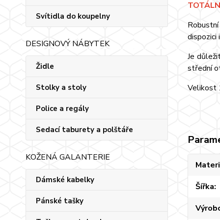
TOTÁLNÍ
Svítidla do koupelny
Robustní
dispozici
DESIGNOVÝ NÁBYTEK
Je důlež
Židle
střední o
Velikost
Stolky a stoly
Police a regály
Sedací taburety a polštáře
Param
KOŽENÁ GALANTERIE
Materi
Dámské kabelky
Šířka
Pánské tašky
Výrob