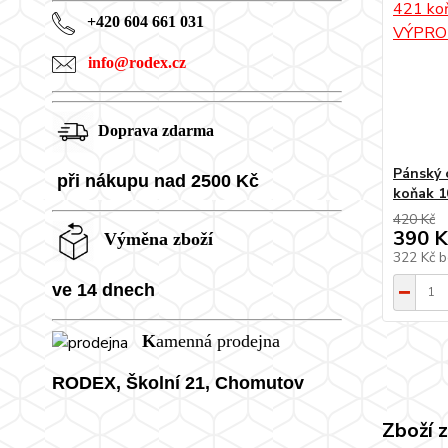
+420 604 661 031
info@rodex.cz
Doprava zdarma
Pánský 
při nákupu nad 2500 Kč
koňak 
420 Kč
390 K
Výměna zboží
322 Kč
b
ve 14 dnech
K
amenná prodejna
RODEX, Školní
21, Chomutov
Zboží 