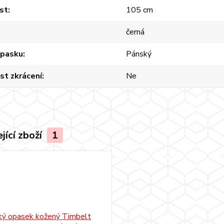
st
105 cm
černá
opasku
Pánský
st zkrácení
Ne
jící zboží
1