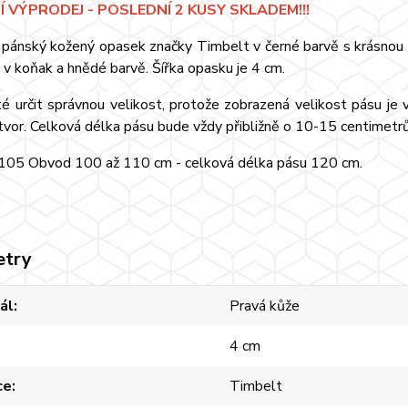
 VÝPRODEJ - POSLEDNÍ 2 KUSY SKLADEM!!!
 pánský kožený opasek značky Timbelt v černé barvě s krásnou p
 i v koňak a hnědé barvě. Šířka opasku je 4 cm.
ité určit správnou velikost, protože zobrazená velikost pásu j
tvor. Celková délka pásu bude vždy přibližně o 10-15 centimetrů
 105 Obvod 100 až 110 cm - celková délka pásu 120 cm.
etry
ál
Pravá kůže
4 cm
ce
Timbelt