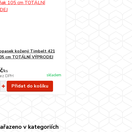
opasek kožený Timbelt 421
105 cm TOTÁLNÍ VÝPRODEJ
č
/
ks
skladem
ez DPH
Přidat do košíku
zařazeno v kategoriích