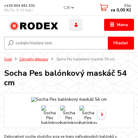
0
ks
+420 604 661 031
CZK
za
0,00 Kč
(Po-Pá, 9-16 hod.)
Menu
Hledat
Úvod
Zahradní dekorace
Socha Pes balónkový maskáč 54 cm
Socha Pes balónkový maskáč 54
cm
Dekorativní socha stojícího psa ve tvaru nafouknutých balónků v