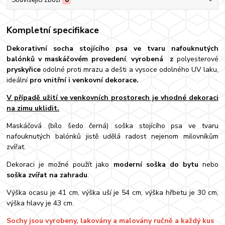
Související zboží
6
Kompletní specifikace
Dekorativní socha stojícího psa ve tvaru nafouknutých
balónků v maskáčovém provedení
,
vyrobená
z
polyesterové
pryskyřice
odolné proti mrazu a dešti a vysoce odolného UV laku,
ideální
pro vnitřní i venkovní dekorace.
V případě užití ve venkovních prostorech je vhodné dekoraci
na zimu uklidit.
Maskáčová (bílo šedo černá) soška stojícího psa ve tvaru
nafouknutých balónků jistě udělá radost nejenom milovníkům
zvířat.
Dekoraci je možné použít jako
moderní soška do bytu
nebo
soška zvířat na zahradu
.
Výška ocasu je 41 cm, výška uší je 54 cm, výška hřbetu je 30 cm,
výška hlavy je 43 cm.
Sochy jsou vyrobeny, lakovány a malovány ručně a každý kus