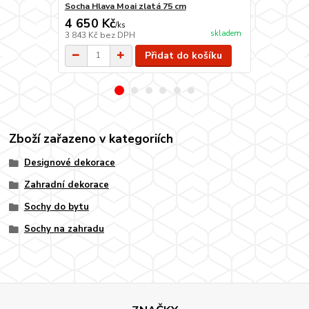
Socha Hlava Moai zlatá 75 cm
Socha Hroch 
4 650 Kč
5 690 Kč
/
ks
skladem
3 843 Kč
bez DPH
4 702 Kč
bez
Přidat do košíku
Zboží zařazeno v kategoriích
Designové dekorace
Zahradní dekorace
Sochy do bytu
Sochy na zahradu