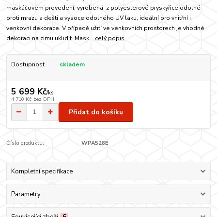
maskáčovém provedení, vyrobená z polyesterové pryskyřice odolné
proti mrazu a dešti a vysoce odolného UV laku, ideální pro vnitřní i
venkovní dekorace. V případě užití ve venkovních prostorech je vhodné
dekoraci na zimu uklidit. Mask...
celý popis
Dostupnost
skladem
5 699 Kč
/
ks
4 710 Kč
bez DPH
Přidat do košíku
Číslo produktu:
WPA528E
Kompletní specifikace
Parametry