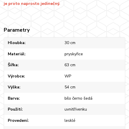
je proto naprosto jedinečný.
Parametry
Hloubka
30 cm
Materiál
pryskyřice
Šířka
63 cm
Výrobce
WP
Výška
54 cm
Barva
bílo černo šedá
Použití
uvnitř/venku
Provedení
lesklé