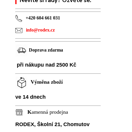
Nevíte si rady? Ozvěte se.
+420 604 661 031
info@rodex.cz
Doprava zdarma
při nákupu nad 2500 Kč
Výměna zboží
ve 14 dnech
K
amenná prodejna
RODEX, Školní
21, Chomutov