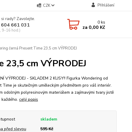
Přihlášení
CZK
 si rady? Zavolejte.
0
ks
 604 661 031
za
0,00 Kč
, 9-16 hod.)
ring černá Present Time 23,5 cm VÝPRODEJ
me 23,5 cm VÝPRODEJ
Í VÝPRODEJ - SKLADEM 2 KUSY!! Figurka Wondering od
t Time je skutečným uměleckým předmětem pro váš interiér.
m odolným polyresinovým materiálem a zajímavými tvary jistě
 každého.
celý popis
tupnost
skladem
a před slevou
595 Kč