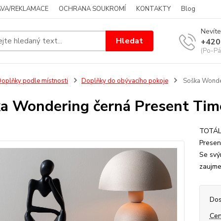
VA/REKLAMACE
OCHRANA SOUKROMÍ
KONTAKTY
Blog
Nevíte
Hledat
+420
(Po-Pá
oplňky podle místnosti
Doplňky do obývacího pokoje
Soška Wonde
a Wondering černá Present Ti
TOTÁLN
Presen
Se svý
zaujme
Dos
Cen