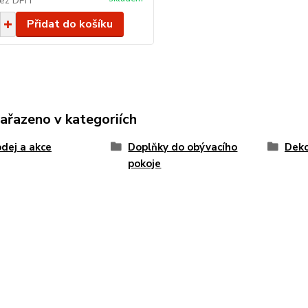
ez DPH
Přidat do košíku
zařazeno v kategoriích
dej a akce
Doplňky do obývacího
Deko
pokoje