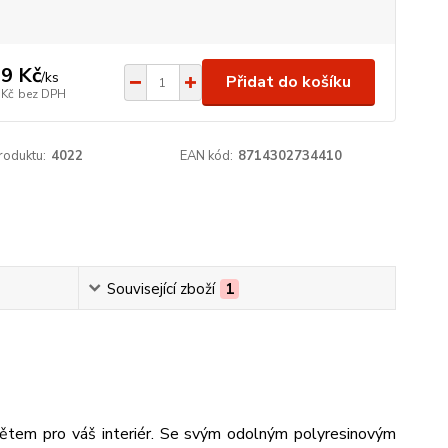
9 Kč
/
ks
Přidat do košíku
 Kč
bez DPH
roduktu:
4022
EAN kód:
8714302734410
Související zboží
1
tem pro váš interiér. Se svým odolným polyresinovým