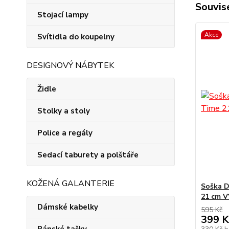
Souvise
Stojací lampy
Akce
Svítidla do koupelny
DESIGNOVÝ NÁBYTEK
Židle
Stolky a stoly
Police a regály
Sedací taburety a polštáře
KOŽENÁ GALANTERIE
Soška D
21 cm 
Dámské kabelky
595 Kč
399 K