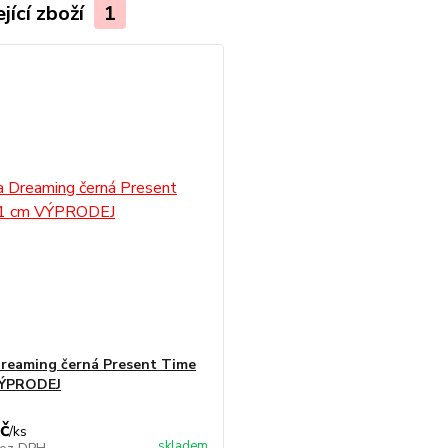
jící zboží
1
reaming černá Present Time
VÝPRODEJ
č
/
ks
skladem