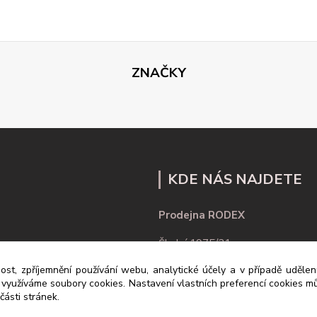
ZNAČKY
KDE NÁS NAJDETE
Prodejna RODEX
Školní 1975/21
ost, zpříjemnění používání webu, analytické účely a v případě uděle
430 01 Chomutov
y využíváme soubory cookies. Nastavení vlastních preferencí cookies mů
ásti stránek.