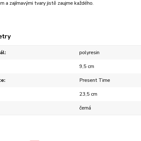
m a zajímavými tvary jistě zaujme každého.
etry
ál
polyresin
9,5 cm
ce
Present Time
23,5 cm
černá