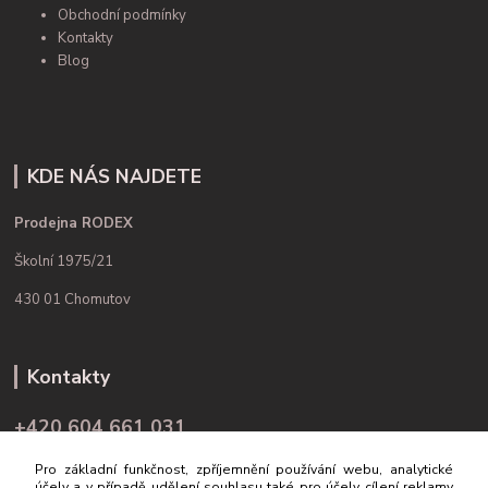
Obchodní podmínky
Kontakty
Blog
KDE NÁS NAJDETE
Prodejna RODEX
Školní 1975/21
430 01 Chomutov
Kontakty
+420 604 661 031
(Po-Pá, 9-16 hod.)
Pro základní funkčnost, zpříjemnění používání webu, analytické
účely a v případě udělení souhlasu také pro účely cílení reklamy