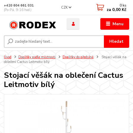
0
ks
+420 604 661 031
CZK
za
0,00 Kč
(Po-Pá, 9-16 hod.)
Menu
Hledat
Úvod
Doplňky podle místnosti
Doplňky do předsíně
Stojací věšák na
oblečení Cactus Leitmotiv bílý
Stojací věšák na oblečení Cactus
Leitmotiv bílý