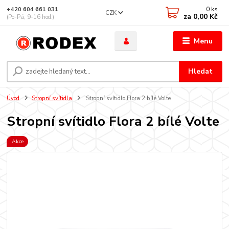
0
ks
+420 604 661 031
CZK
za
0,00 Kč
(Po-Pá, 9-16 hod.)
Menu
Hledat
Úvod
Stropní svítidla
Stropní svítidlo Flora 2 bílé Volte
Stropní svítidlo Flora 2 bílé Volte
Akce