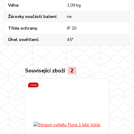
Váha
1,09 kg
Žárovky součástí balení
ne
Třída ochrany
IP 20
Úhel osvětlení
45°
Související zboží
2
Akce
Akce