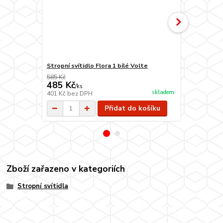
Stropní svítidlo Flora 1 bílé Volte
Stropní svít
585 Kč
1 520 Kč
485 Kč
1 320 Kč
/
ks
skladem
401 Kč
bez DPH
1 091 Kč
bez
Přidat do košíku
Zboží zařazeno v kategoriích
Stropní svítidla