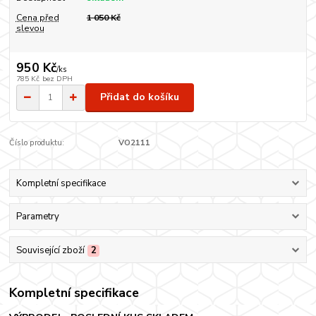
Cena před
1 050 Kč
slevou
950 Kč
/
ks
785 Kč
bez DPH
Přidat do košíku
Číslo produktu:
VO2111
Kompletní specifikace
Parametry
Související zboží
2
Kompletní specifikace