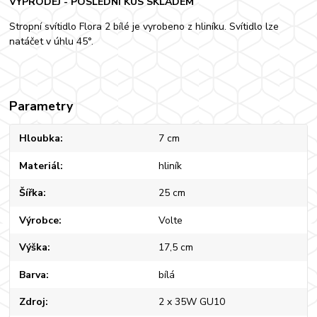
VÝPRODEJ - POSLEDNÍ KUS SKLADEM
Stropní svítidlo Flora 2 bílé je vyrobeno z hliníku. Svítidlo lze
natáčet v úhlu 45°.
Parametry
Hloubka
7 cm
Materiál
hliník
Šířka
25 cm
Výrobce
Volte
Výška
17,5 cm
Barva
bílá
Zdroj
2 x 35W GU10