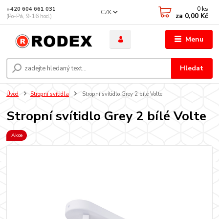
0
ks
+420 604 661 031
CZK
za
0,00 Kč
(Po-Pá, 9-16 hod.)
Menu
Hledat
Úvod
Stropní svítidla
Stropní svítidlo Grey 2 bílé Volte
Stropní svítidlo Grey 2 bílé Volte
Akce