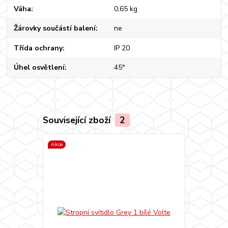
Váha
0,65 kg
Žárovky součástí balení
ne
Třída ochrany
IP 20
Úhel osvětlení
45°
Související zboží
2
Akce
Akce