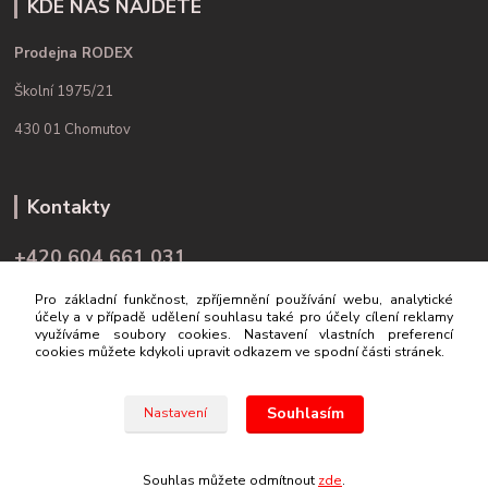
KDE NÁS NAJDETE
Prodejna RODEX
Školní 1975/21
430 01 Chomutov
Kontakty
+420 604 661 031
(Po-Pá, 9-16 hod.)
Pro základní funkčnost, zpříjemnění používání webu, analytické
účely a v případě udělení souhlasu také pro účely cílení reklamy
info@rodex.cz
využíváme soubory cookies. Nastavení vlastních preferencí
cookies můžete kdykoli upravit odkazem ve spodní části stránek.
Souhlasím
Nastavení
© 2019 Rodex.cz
Souhlas můžete odmítnout
zde
.