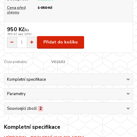
Cena před
1 050 Kč
slevou
950 Kč
/
ks
785 Kč
bez DPH
Přidat do košíku
Číslo produktu:
VO2102
Kompletní specifikace
Parametry
Související zboží
2
Kompletní specifikace