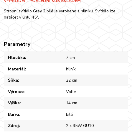
VÝPRODEJ - POSLEDNÍ KUS SKLADEM
Stropní svítidlo Grey 2 bílé je vyrobeno z hliníku. Svítidlo lze
natáčet v úhlu 45°.
Parametry
Hloubka
7 cm
Materiál
hliník
Šířka
22 cm
Výrobce
Volte
Výška
14 cm
Barva
bílá
Zdroj
2 x 35W GU10