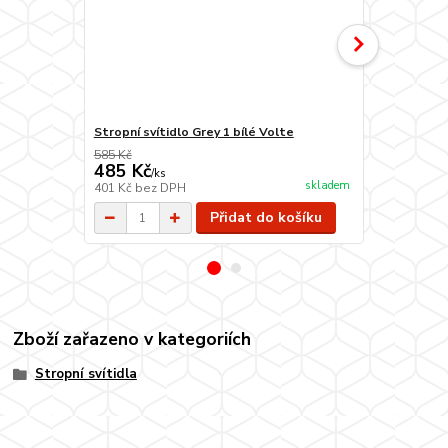
Stropní svítidlo Grey 1 bílé Volte
Stropní svít
585 Kč
1 590 Kč
485 Kč
1 390 Kč
/
ks
skladem
401 Kč
bez DPH
1 149 Kč
bez
Přidat do košíku
Zboží zařazeno v kategoriích
Stropní svítidla