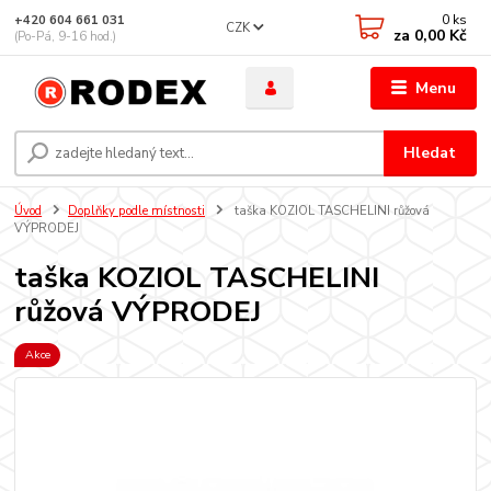
0
ks
+420 604 661 031
CZK
za
0,00 Kč
(Po-Pá, 9-16 hod.)
Menu
Hledat
Úvod
Doplňky podle místnosti
taška KOZIOL TASCHELINI růžová
VÝPRODEJ
taška KOZIOL TASCHELINI
růžová VÝPRODEJ
Akce