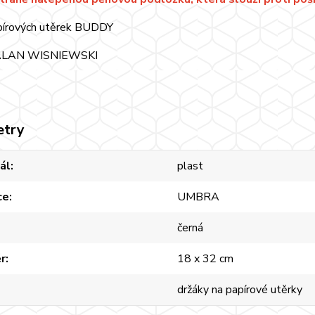
pírových utěrek BUDDY
 ALAN WISNIEWSKI
etry
ál
plast
ce
UMBRA
černá
r
18 x 32 cm
držáky na papírové utěrky