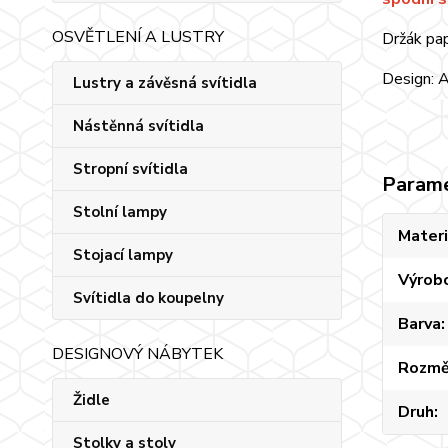
OSVĚTLENÍ A LUSTRY
Držák pa
Design:
Lustry a závěsná svítidla
Nástěnná svítidla
Stropní svítidla
Param
Stolní lampy
Materi
Stojací lampy
Výrob
Svítidla do koupelny
Barva
DESIGNOVÝ NÁBYTEK
Rozmě
Židle
Druh
Stolky a stoly