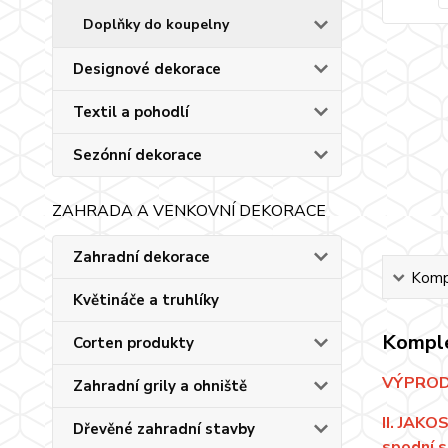
Doplňky do koupelny
Designové dekorace
Textil a pohodlí
Sezónní dekorace
ZAHRADA A VENKOVNÍ DEKORACE
Zahradní dekorace
Kompl
Květináče a truhlíky
Komple
Corten produkty
VÝPRODE
Zahradní grily a ohniště
II. JAKO
Dřevěné zahradní stavby
spodní s