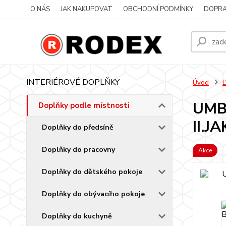
O NÁS
JAK NAKUPOVAT
OBCHODNÍ PODMÍNKY
DOPRA
INTERIÉROVÉ DOPLŇKY
Úvod
D
UMBR
Doplňky podle místnosti
II.J
Doplňky do předsíně
Doplňky do pracovny
Akce
Doplňky do dětského pokoje
Doplňky do obývacího pokoje
Doplňky do kuchyně