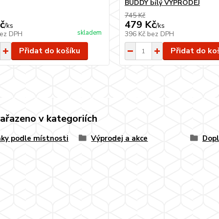
BUDDY bílý VÝPRODEJ
745 Kč
č
479 Kč
/
ks
/
ks
skladem
ez DPH
396 Kč
bez DPH
Přidat do košíku
Přidat do ko
zařazeno v kategoriích
ky podle místnosti
Výprodej a akce
Dopl