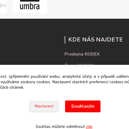
KDE NÁS NAJDETE
Prodejna RODEX
Školní 1975/21
ost, zpříjemnění používání webu, analytické účely a v případě uděle
430 01 Chomutov
y využíváme soubory cookies. Nastavení vlastních preferencí cookies mů
ásti stránek.
Souhlasím
Nastavení
Souhlas můžete odmítnout
zde
.