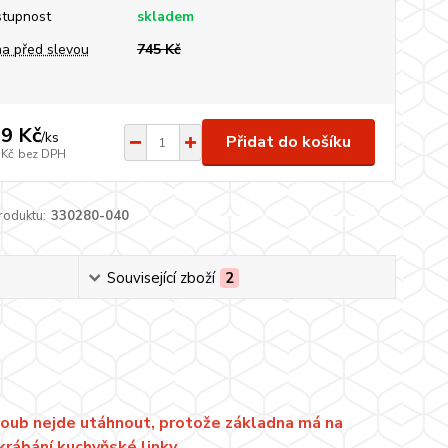
tupnost
skladem
a před slevou
745 Kč
9 Kč
/
ks
Přidat do košíku
 Kč
bez DPH
roduktu:
330280-040
Související zboží
2
 Šroub nejde utáhnout, protože základna má na
rábání kuchyňské linky.