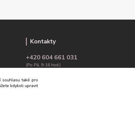
Kontakty
+420 604 661 031
(Po-Pá, 9-16 hod.)
info@rodex.cz
ní souhlasu také pro
žete kdykoli upravit
Vytvořeno na
Eshop-rychle.cz