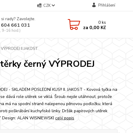
Přihlášení
CZK
 si rady? Zavolejte.
0
ks
 604 661 031
za
0,00 Kč
, 9-16 hod.)
ý VÝPRODEJ II.JAKOST
těrky černý VÝPRODEJ
EJ - SKLADEM POSLEDNÍ KUS!! II. JAKOST - Kovová tyčka na
 se dává role utěrek se viklá. Šroub nejde utáhnout, protože
na má na spodní straně nalepenou pěnovou podložku, která
 proti poškrábání kuchyňské linky. Držák papírových utěrek
 Design: ALAN WISNIEWSKI
celý popis