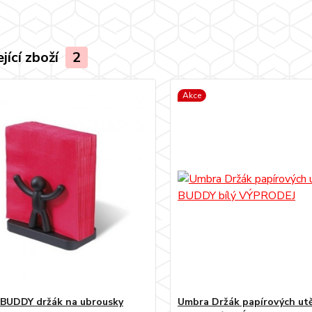
jící zboží
2
Akce
BUDDY držák na ubrousky
Umbra Držák papírových ut