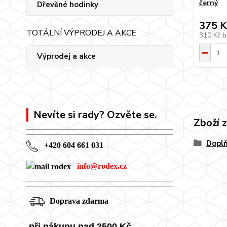
černý
Dřevěné hodinky
375 K
TOTÁLNÍ VÝPRODEJ A AKCE
310 Kč
b
Výprodej a akce
Nevíte si rady? Ozvěte se.
Zboží 
Doplň
+420 604 661 031
info@rodex.cz
Doprava zdarma
při nákupu nad 2500 Kč