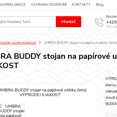
VA/REKLAMACE
OCHRANA SOUKROMÍ
KONTAKTY
Blog
Nevíte
Hledat
+420
(Po-Pá
oplňky podle místnosti
UMBRA BUDDY stojan na papírové utěrky čern
A BUDDY stojan na papírové u
AKOST
VÝPROD
kterou
základ
slouží
BUDDY