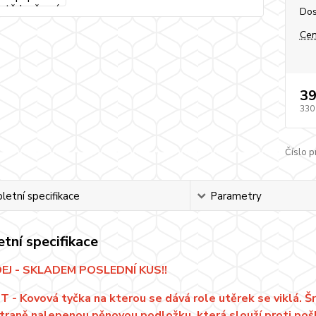
Dos
Cen
39
330
Číslo p
etní specifikace
Parametry
tní specifikace
J - SKLADEM POSLEDNÍ KUS!!
ST - Kovová tyčka na kterou se dává role utěrek se viklá.
traně nalepenou pěnovou podložku, která slouží proti pošk