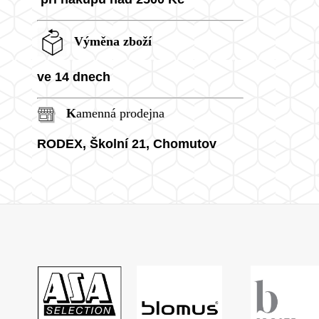
Výměna zboží
ve 14 dnech
K
amenná prodejna
RODEX, Školní
21, Chomutov