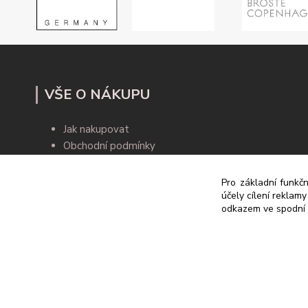
VŠE O NÁKUPU
Jak nakupovat
Obchodní podmínky
Kontakty
Blog
Pro základní funkčn
účely cílení reklam
odkazem ve spodní č
© 2019 Rodex.cz