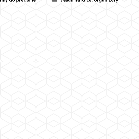
ňky do předsíně
Věšák na klíče, organizéry