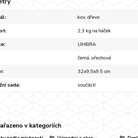
etry
ál
kov, dřevo
st
2,3 kg na háček
ce
UMBRA
černá, ořechová
r
32x9,5x9,5 cm
žní sada
součástí
zařazeno v kategoriích