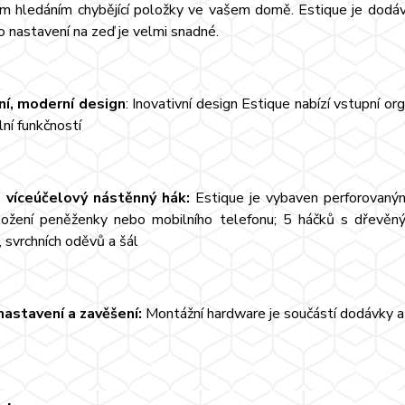
m hledáním chybějící položky ve vašem domě. Estique je dod
o nastavení na zeď je velmi snadné.
ní, moderní design
: Inovativní design Estique nabízí vstupní o
ní funkčností
, víceúčelový nástěnný hák:
Estique je vybaven perforovaným
ložení peněženky nebo mobilního telefonu; 5 háčků s dřevěnými
 svrchních oděvů a šál
astavení a zavěšení:
Montážní hardware je součástí dodávky a 