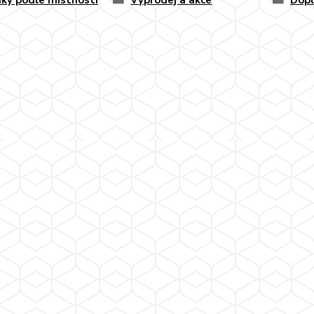
ky podle místnosti
Výprodej a akce
Dopl