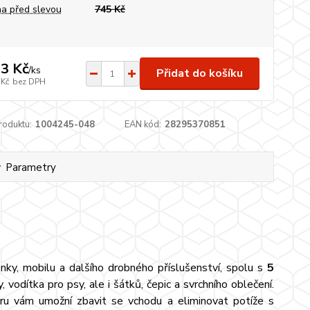
a před slevou
745 Kč
3 Kč
/
ks
Přidat do košíku
 Kč
bez DPH
roduktu:
1004245-048
EAN kód:
28295370851
Parametry
nky, mobilu a dalšího drobného příslušenství, spolu s
5
y, vodítka pro psy, ale i šátků, čepic a svrchního oblečení.
ru vám umožní zbavit se vchodu a eliminovat potíže s