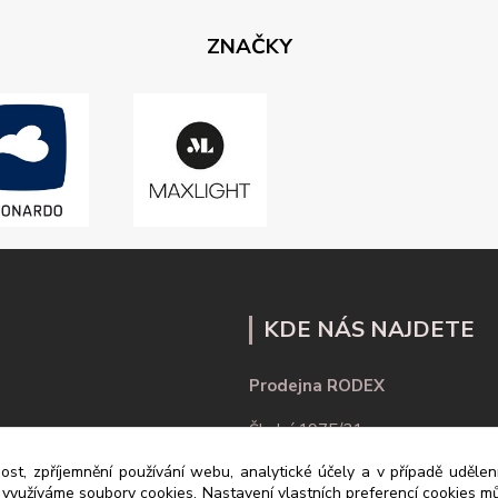
ZNAČKY
KDE NÁS NAJDETE
Prodejna RODEX
Školní 1975/21
ost, zpříjemnění používání webu, analytické účely a v případě uděle
430 01 Chomutov
y využíváme soubory cookies. Nastavení vlastních preferencí cookies mů