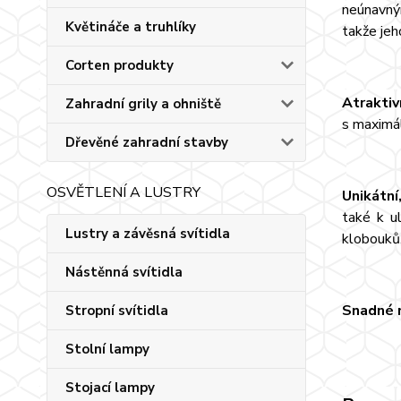
neúnavný
Květináče a truhlíky
takže jeh
Corten produkty
Atraktiv
Zahradní grily a ohniště
s maximál
Dřevěné zahradní stavby
OSVĚTLENÍ A LUSTRY
Unikátní
také k u
Lustry a závěsná svítidla
klobouků,
Nástěnná svítidla
Snadné n
Stropní svítidla
Stolní lampy
Stojací lampy