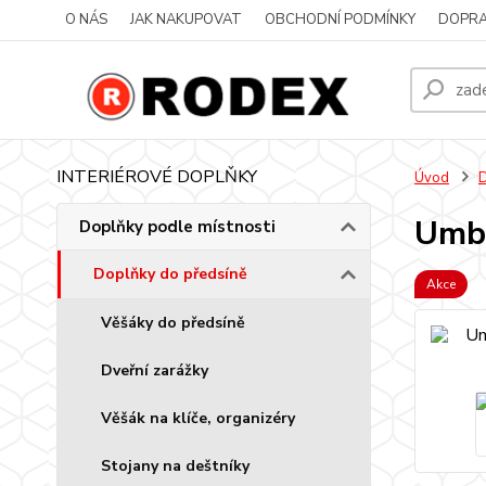
O NÁS
JAK NAKUPOVAT
OBCHODNÍ PODMÍNKY
DOPRA
INTERIÉROVÉ DOPLŇKY
Úvod
D
Umbr
Doplňky podle místnosti
Doplňky do předsíně
Akce
Věšáky do předsíně
Dveřní zarážky
Věšák na klíče, organizéry
Stojany na deštníky