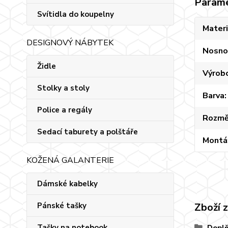
Param
Svítidla do koupelny
Materi
DESIGNOVÝ NÁBYTEK
Nosno
Židle
Výrob
Stolky a stoly
Barva
Police a regály
Rozmě
Sedací taburety a polštáře
Montá
KOŽENÁ GALANTERIE
Dámské kabelky
Pánské tašky
Zboží 
Tašky na notebook