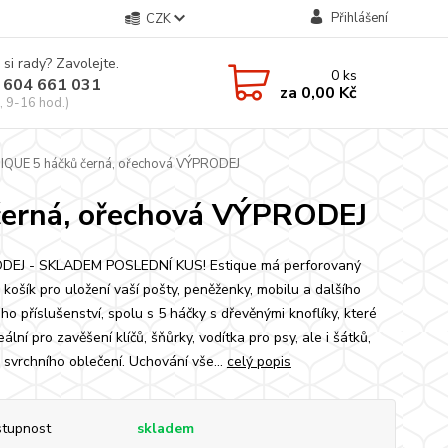
Přihlášení
CZK
 si rady? Zavolejte.
0
ks
 604 661 031
za
0,00 Kč
, 9-16 hod.)
IQUE 5 háčků černá, ořechová VÝPRODEJ
černá, ořechová VÝPRODEJ
DEJ - SKLADEM POSLEDNÍ KUS! Estique má perforovaný
 košík pro uložení vaší pošty, peněženky, mobilu a dalšího
o příslušenství, spolu s 5 háčky s dřevěnými knoflíky, které
eální pro zavěšení klíčů, šňůrky, vodítka pro psy, ale i šátků,
a svrchního oblečení. Uchování vše...
celý popis
tupnost
skladem