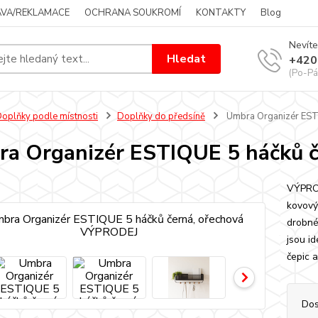
VA/REKLAMACE
OCHRANA SOUKROMÍ
KONTAKTY
Blog
Nevíte
Hledat
+420
(Po-Pá
oplňky podle místnosti
Doplňky do předsíně
Umbra Organizér EST
a Organizér ESTIQUE 5 háčků 
VÝPRO
kovový
drobnéh
jsou id
čepic 
Dos