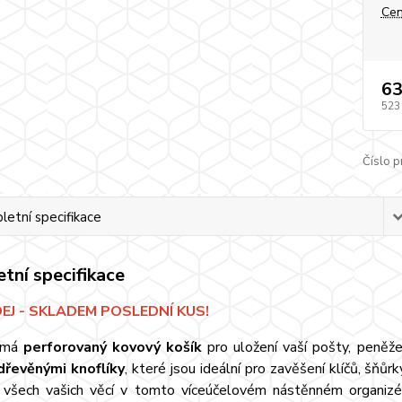
Cen
63
523
Číslo p
etní specifikace
tní specifikace
J - SKLADEM POSLEDNÍ KUS!
má
perforovaný kovový košík
pro uložení vaší pošty, peněže
dřevěnými knoflíky
, které jsou ideální pro zavěšení klíčů, šňůrk
 všech vašich věcí v tomto víceúčelovém nástěnném organizé