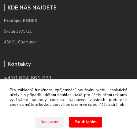
KDE NÁS NAJDETE
Prodejna RODEX
Školní 1975/21
430 01 Chomutov
Kontakty
+420 604 661 031
(Po-Pá, 9-16 hod.)
Pro základní funkčnost, zpříjemnění používání webu, analytické
účely a v případě udělení souhlasu také pro účely cílení reklamy
info@rodex.cz
využíváme soubory cookies. Nastavení vlastních preferencí
cookies můžete kdykoli upravit odkazem ve spodní části stránek.
Souhlasím
Nastavení