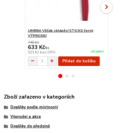
UMBRA Věšák sklápěcí STICKS černý
UMBRA Věšá
VÝPRODEJ
VÝPRODEJ
745 Kč
745 Kč
633 Kč
633 Kč
/
ks
/
ks
skladem
523 Kč
bez DPH
523 Kč
bez 
Přidat do košíku
Zboží zařazeno v kategoriích
Doplňky podle místnosti
Výprodej a akce
Doplňky do předsíně