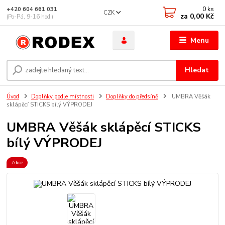
0
ks
+420 604 661 031
CZK
za
0,00 Kč
(Po-Pá, 9-16 hod.)
Menu
Hledat
Úvod
Doplňky podle místnosti
Doplňky do předsíně
UMBRA Věšák
sklápěcí STICKS bílý VÝPRODEJ
UMBRA Věšák sklápěcí STICKS
bílý VÝPRODEJ
Akce