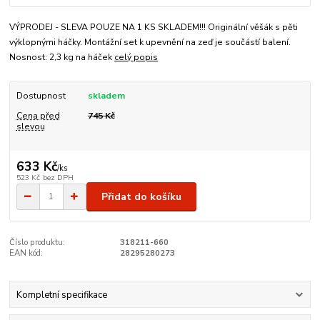
VÝPRODEJ - SLEVA POUZE NA 1 KS SKLADEM!!! Originální věšák s pěti
výklopnými háčky. Montážní set k upevnění na zeď je součástí balení.
Nosnost: 2,3 kg na háček
celý popis
Dostupnost
skladem
Cena před
745 Kč
slevou
633 Kč
/
ks
523 Kč
bez DPH
Přidat do košíku
Číslo produktu:
318211-660
EAN kód:
28295280273
Kompletní specifikace