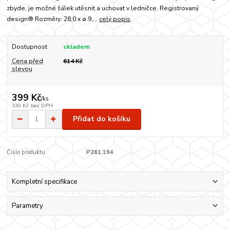
zbyde, je možné šálek utěsnit a uchovat v ledničce. Registrovaný
design® Rozměry: 28,0 x ø 9,...
celý popis
Dostupnost
skladem
Cena před
614 Kč
slevou
399 Kč
/
ks
330 Kč
bez DPH
Přidat do košíku
Číslo produktu:
P261.194
Kompletní specifikace
Parametry