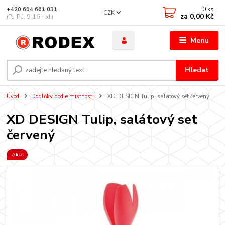
0
ks
+420 604 661 031
CZK
za
0,00 Kč
(Po-Pá, 9-16 hod.)
Menu
Hledat
Úvod
Doplňky podle místnosti
XD DESIGN Tulip, salátový set červený
XD DESIGN Tulip, salátový set
červený
Akce