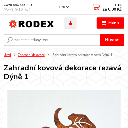
0
ks
+420 604 661 031
CZK
za
0,00 Kč
(Po-Pá, 9-16 hod.)
Menu
Hledat
Úvod
Zahradní dekorace
Zahradní kovová dekorace rezavá Dýně 1
Zahradní kovová dekorace rezavá
Dýně 1