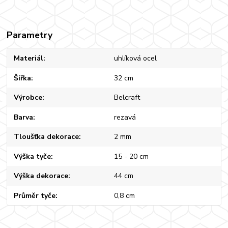
Parametry
Materiál
uhlíková ocel
Šířka
32 cm
Výrobce
Belcraft
Barva
rezavá
Tloušťka dekorace
2 mm
Výška tyče
15 - 20 cm
Výška dekorace
44 cm
Průměr tyče
0,8 cm