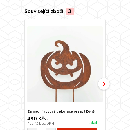
Související zboží
3
Zahradní kovová dekorace rezavá Dýně
Zahradní ko
490 Kč
490 Kč
/
ks
/
ks
skladem
405 Kč
bez DPH
405 Kč
bez 