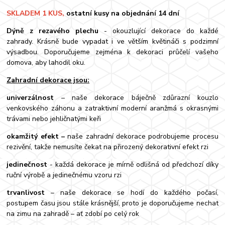
SKLADEM 1 KUS,
ostatní kusy na objednání 14 dní
Dýně z rezavého plechu
- okouzlující dekorace do každé
zahrady. Krásně bude vypadat i ve větším květináči s podzimní
výsadbou. Doporučujeme zejména k dekoraci průčelí vašeho
domova, aby lahodil oku.
Zahradní dekorace jsou:
univerzálnost
– naše dekorace báječně zdůrazní kouzlo
venkovského záhonu a zatraktivní moderní aranžmá s okrasnými
trávami nebo jehličnatými keři
okamžitý efekt –
naše zahradní dekorace podrobujeme procesu
rezivění, takže nemusíte čekat na přirozený dekorativní efekt rzi
jedinečnost
- každá dekorace je mírně odlišná od předchozí díky
ruční výrobě a jedinečnému vzoru rzi
trvanlivost
– naše dekorace se hodí do každého počasí,
postupem času jsou stále krásnější, proto je doporučujeme nechat
na zimu na zahradě – ať zdobí po celý rok