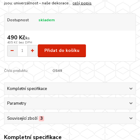
jsou: univerzálnost – naše dekorace...
celý popis
Dostupnost
skladem
490 Kč
/
ks
405 Kč
bez DPH
Přidat do košíku
Číslo produktu:
OS49
Kompletní specifikace
Parametry
Související zboží
3
Kompletní specifikace