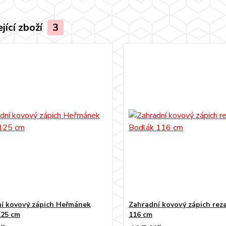
jící zboží
3
í kovový zápich Heřmánek
Zahradní kovový zápich rez
125 cm
116 cm