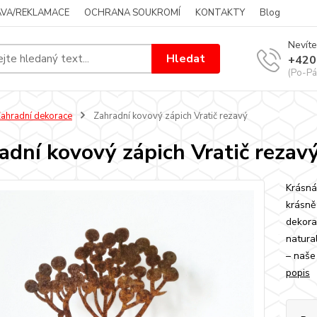
VA/REKLAMACE
OCHRANA SOUKROMÍ
KONTAKTY
Blog
Nevíte
Hledat
+420
(Po-Pá
ahradní dekorace
Zahradní kovový zápich Vratič rezavý
adní kovový zápich Vratič rezav
Krásná
krásně
dekora
natura
– naše
popis