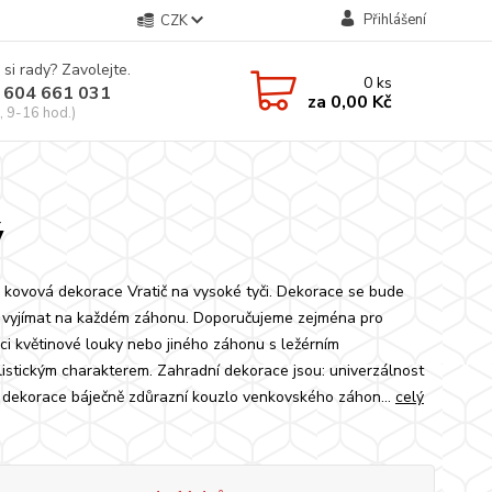
Přihlášení
CZK
 si rady? Zavolejte.
0
ks
 604 661 031
za
0,00 Kč
, 9-16 hod.)
ý
 kovová dekorace Vratič na vysoké tyči. Dekorace se bude
 vyjímat na každém záhonu. Doporučujeme zejména pro
ci květinové louky nebo jiného záhonu s ležérním
listickým charakterem. Zahradní dekorace jsou: univerzálnost
 dekorace báječně zdůrazní kouzlo venkovského záhon...
celý