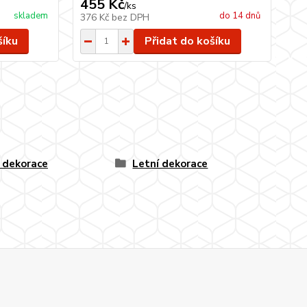
455 Kč
/
ks
skladem
do 14 dnů
376 Kč
bez DPH
šíku
Přidat do košíku
í dekorace
Letní dekorace