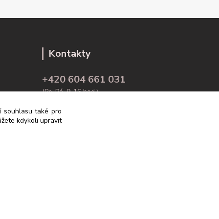
Kontakty
+420 604 661 031
(Po-Pá, 9-16 hod.)
ní souhlasu také pro
info@rodex.cz
žete kdykoli upravit
Vytvořeno na
Eshop-rychle.cz