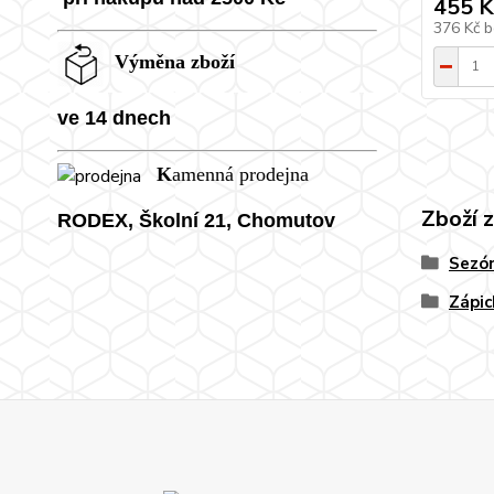
455 K
376 Kč
b
Výměna zboží
ve 14 dnech
K
amenná prodejna
Zboží 
RODEX, Školní
21, Chomutov
Sezón
Zápic