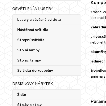
Komple
OSVĚTLENÍ A LUSTRY
Krásná
k
dekoraci 
Lustry a závěsná svítidla
Zahradní
Nástěnná svítidla
univerzá
Stropní svítidla
nebo jehl
Stolní lampy
okamžitý
Stojací lampy
jedineč
trvanliv
Svítidla do koupelny
zimu na z
DESIGNOVÝ NÁBYTEK
Židle
Param
Stolky a stoly