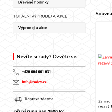
Dřevěné hodinky
Souvise
TOTÁLNÍ VÝPRODEJ A AKCE
Výprodej a akce
Nevíte si rady? Ozvěte se.
+420 604 661 031
info@rodex.cz
Doprava zdarma
Zahradn
rezavý 
při nákupu nad 2500 Kč