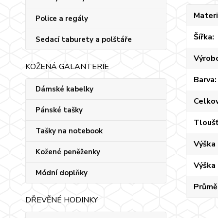
Materi
Police a regály
Šířka
Sedací taburety a polštáře
Výrob
KOŽENÁ GALANTERIE
Barva
Dámské kabelky
Celko
Pánské tašky
Tlouš
Tašky na notebook
Výška 
Kožené peněženky
Výška
Módní doplňky
Průmě
DŘEVĚNÉ HODINKY