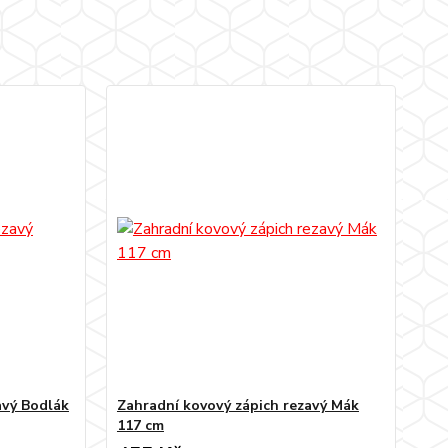
avý Bodlák
Zahradní kovový zápich rezavý Mák
117 cm