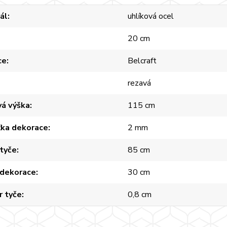
ál
uhlíková ocel
20 cm
ce
Belcraft
rezavá
vá výška
115 cm
ťka dekorace
2 mm
tyče
85 cm
 dekorace
30 cm
r tyče
0,8 cm