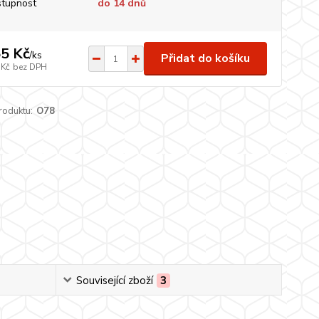
tupnost
do 14 dnů
5 Kč
/
ks
Přidat do košíku
 Kč
bez DPH
roduktu:
O78
Související zboží
3