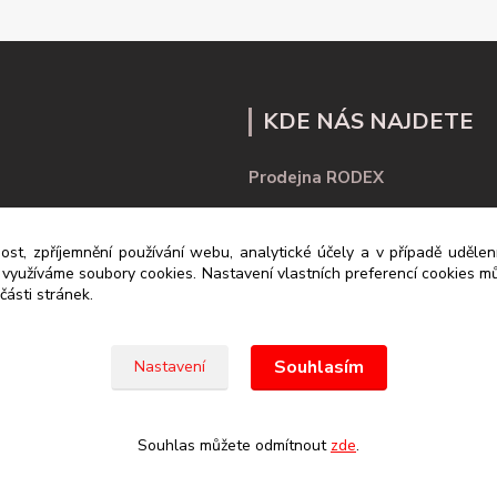
KDE NÁS NAJDETE
Prodejna RODEX
Školní 1975/21
ost, zpříjemnění používání webu, analytické účely a v případě uděle
430 01 Chomutov
y využíváme soubory cookies. Nastavení vlastních preferencí cookies mů
ásti stránek.
Souhlasím
Nastavení
Souhlas můžete odmítnout
zde
.