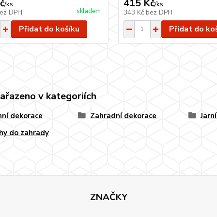
č
415 Kč
/
ks
/
ks
skladem
ez DPH
343 Kč
bez DPH
Přidat do košíku
Přidat do ko
zařazeno v kategoriích
ní dekorace
Zahradní dekorace
Jarn
hy do zahrady
ZNAČKY