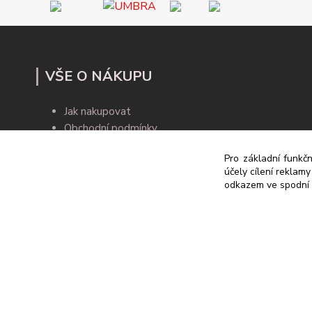
VŠE O NÁKUPU
Jak nakupovat
Obchodní podmínky
Kontakty
Pro základní funkčn
Blog
účely cílení reklam
odkazem ve spodní č
© 2019 Rodex.cz