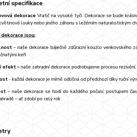
tní specifikace
ovová dekorace
Vratič na vysoké tyči. Dekorace se bude krás
květinové louky nebo jiného záhonu s ležérním naturalistickým c
 dekorace jsou:
lnost
– naše dekorace báječně zdůrazní kouzlo venkovského zá
ičnatými keři
 efekt –
naše zahradní dekorace podrobujeme procesu rezivění, t
nost
- každá dekorace je mírně odlišná od předchozí díky ruční vý
ost
– naše dekorace se hodí do každého počasí, postupem času 
ahradě – ať zdobí po celý rok
etry