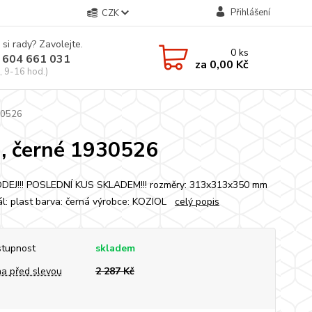
Přihlášení
CZK
 si rady? Zavolejte.
0
ks
 604 661 031
za
0,00 Kč
, 9-16 hod.)
30526
, černé 1930526
EJ!!! POSLEDNÍ KUS SKLADEM!!! rozměry: 313x313x350 mm
ál: plast barva: černá výrobce: KOZIOL
celý popis
tupnost
skladem
a před slevou
2 287 Kč