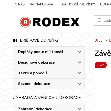
O NÁS
JAK NAKUPOVAT
OBCHODNÍ PODMÍNKY
DOPRA
INTERIÉROVÉ DOPLŇKY
Úvod
L
Závě
Doplňky podle místnosti
Designové dekorace
Akce
Textil a pohodlí
Sezónní dekorace
ZAHRADA A VENKOVNÍ DEKORACE
Zahradní dekorace