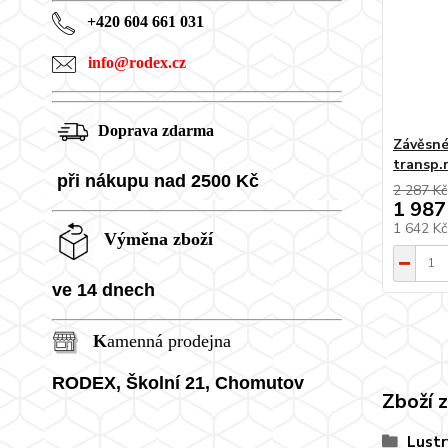
+420 604 661 031
info@rodex.cz
Doprava zdarma
Závěsné
transp.
při nákupu nad 2500 Kč
2 287 Kč
1 987
1 642 K
Výměna zboží
ve 14 dnech
K
amenná prodejna
RODEX, Školní
21, Chomutov
Zboží 
Lustr