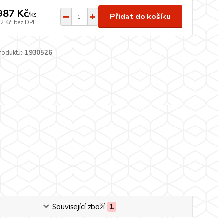
987 Kč
/
ks
Přidat do košíku
42 Kč
bez DPH
roduktu:
1930526
Související zboží
1