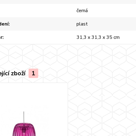
černá
dení
plast
r
31,3 x 31,3 x 35 cm
jící zboží
1