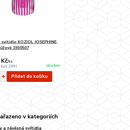
 svítidlo KOZIOL JOSEPHINE,
růžové 1930507
 Kč
/
ks
skladem
č
bez DPH
Přidat do košíku
zařazeno v kategoriích
y a závěsná svítidla