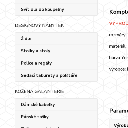
Svítidla do koupelny
Komple
VÝPRODE
DESIGNOVÝ NÁBYTEK
rozměry
Židle
materiál:
Stolky a stoly
barva: če
Police a regály
výrobce:
Sedací taburety a polštáře
KOŽENÁ GALANTERIE
Dámské kabelky
Param
Pánské tašky
Výrob