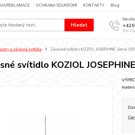
VA/REKLAMACE
OCHRANA SOUKROMÍ
KONTAKTY
Blog
Nevíte
Hledat
+420
(Po-Pá
ustry a závěsná svítidla
Závěsné svítidlo KOZIOL JOSEPHINE, černé 19
sné svítidlo KOZIOL JOSEPHINE
VÝPROD
materi
Dos
Cen