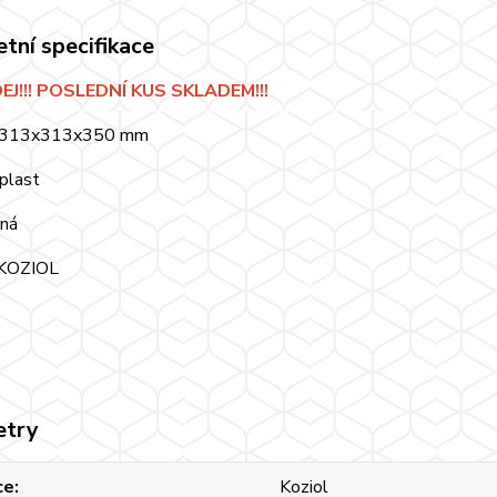
tní specifikace
J!!! POSLEDNÍ KUS SKLADEM!!!
: 313x313x350 mm
 plast
rná
 KOZIOL
etry
ce
Koziol