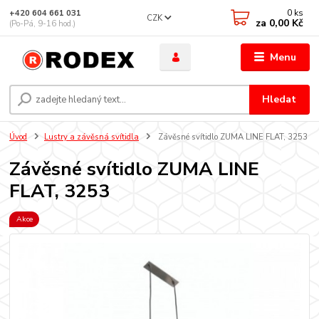
0
ks
+420 604 661 031
CZK
za
0,00 Kč
(Po-Pá, 9-16 hod.)
Menu
Hledat
Úvod
Lustry a závěsná svítidla
Závěsné svítidlo ZUMA LINE FLAT, 3253
Závěsné svítidlo ZUMA LINE
FLAT, 3253
Akce