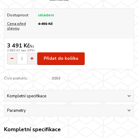
Dostupnost
skladem
Cena před
4 491 Kč
slevou
3 491 Kč
/
ks
2 885 Kč
bez DPH
Přidat do košíku
Číslo produktu:
3253
Kompletní specifikace
Parametry
Kompletní specifikace