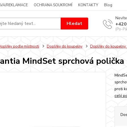
VA/REKLAMACE
OCHRANA SOUKROMÍ
KONTAKTY
Blog
Nevíte
Hledat
+420
(Po-Pá
oplňky podle místnosti
Doplňky do koupelny
Doplňky do koupelny -
antia MindSet sprchová polička s
MindSe
sprchov
proti k
celý p
Dos