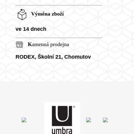
Výměna zboží
ve 14 dnech
K
amenná prodejna
RODEX, Školní
21, Chomutov