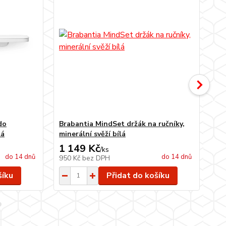
do
Brabantia MindSet držák na ručníky,
Br
lá
minerální svěží bílá
pap
1 149 Kč
1 
/
ks
do 14 dnů
do 14 dnů
950 Kč
bez DPH
95
šíku
Přidat do košíku