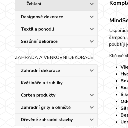
Komple
Žehlení
Designové dekorace
MindSe
Textil a pohodlí
Uspořáde
šampon, 
Sezónní dekorace
použití j
Klíčové v
ZAHRADA A VENKOVNÍ DEKORACE
Vše
Zahradní dekorace
Hyg
Be
Květináče a truhlíky
Sna
Šik
Corten produkty
Odo
Zahradní grily a ohniště
Sil
Bez
Dřevěné zahradní stavby
Udr