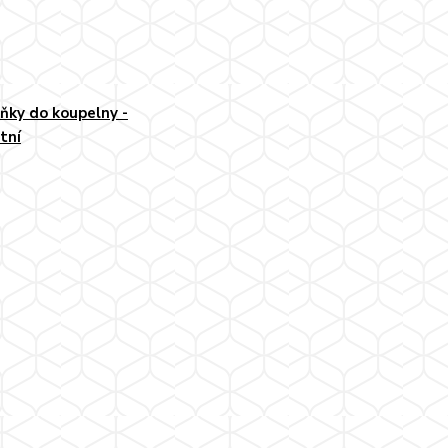
ňky do koupelny -
tní