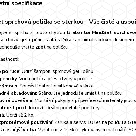
tní specifikace
t sprchová polička se stěrkou - Vše čisté a usp
jte si sprchu s touto chytrou
Brabantia MindSet sprchovo
sprchový gel i pěnu. Malá stěrka s minimalistickým designem j
i jednoduše vraťte zpět na poličku.
lastnosti:
 po ruce
: Udrží šampon, sprchový gel i pěnu.
ienický
: Voda odtéká přes otvory v poličce.
z šmouh
: Součástí balení je silikonová stěrka.
dné skladování
: Stěrku lze jednoduše umístit na poličku.
ovné pověšení
: Montážní pokyny a připevňovací materiály jsou s
lnost proti korozi
: Ideální pro vlhké prostory.
ná
: Udrží až 2 kg.
problémové používání
: Záruka a servis 10 let na poličku a 5 l
žitelnější volba
: Vyrobeno z 10% recyklovaných materiálů, 90%