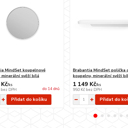
ia MindSet koupelnové
Brabantia MindSet polička 
 minerální svěží bílá
koupelny, minerální svěží bí
 Kč
1 149 Kč
/
ks
/
ks
do 14 dnů
č
bez DPH
950 Kč
bez DPH
Přidat do košíku
Přidat do ko