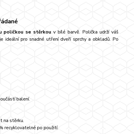
ořádané
u poličkou se stěrkou
v bílé barvě. Polička udrží váš
e ideální pro snadné utření dveří sprchy a obkladů. Po
oučástí balení.
et na stěrku.
 recyklovatelné po použití.