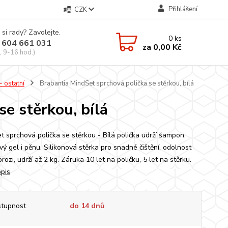
Přihlášení
CZK
 si rady? Zavolejte.
0
ks
 604 661 031
za
0,00 Kč
, 9-16 hod.)
 ostatní
Brabantia MindSet sprchová polička se stěrkou, bílá
e stěrkou, bílá
t sprchová polička se stěrkou - Bílá polička udrží šampon,
ý gel i pěnu. Silikonová stěrka pro snadné čištění, odolnost
orozi, udrží až 2 kg. Záruka 10 let na poličku, 5 let na stěrku.
opis
tupnost
do 14 dnů