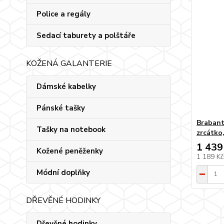
Police a regály
Sedací taburety a polštáře
KOŽENÁ GALANTERIE
Dámské kabelky
Pánské tašky
Brabant
Tašky na notebook
zrcátko,
1 439
Kožené peněženky
1 189 K
Módní doplňky
DŘEVĚNÉ HODINKY
Dřevěné hodinky