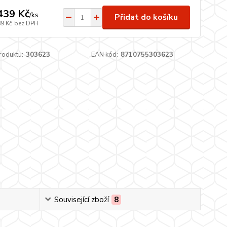
439 Kč
/
ks
Přidat do košíku
89 Kč
bez DPH
roduktu:
303623
EAN kód:
8710755303623
Související zboží
8