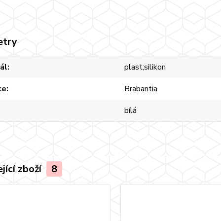
etry
ál
plast;silikon
ce
Brabantia
bílá
jící zboží
8