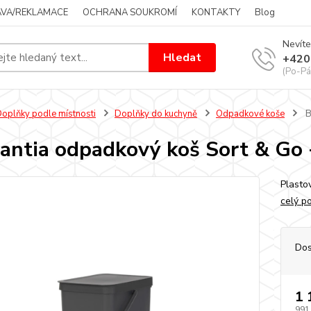
VA/REKLAMACE
OCHRANA SOUKROMÍ
KONTAKTY
Blog
Nevíte
Hledat
+420
(Po-Pá
oplňky podle místnosti
Doplňky do kuchyně
Odpadkové koše
B
antia odpadkový koš Sort & Go -
Plasto
celý p
Dos
1 
991