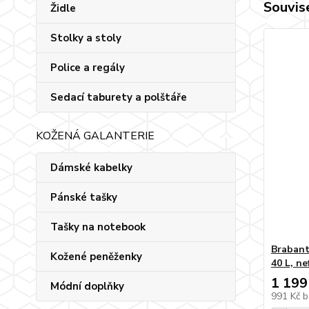
Souvise
Židle
Stolky a stoly
Police a regály
Sedací taburety a polštáře
KOŽENÁ GALANTERIE
Dámské kabelky
Pánské tašky
Tašky na notebook
Brabant
Kožené peněženky
40 L, ne
1 199
Módní doplňky
991 Kč
b