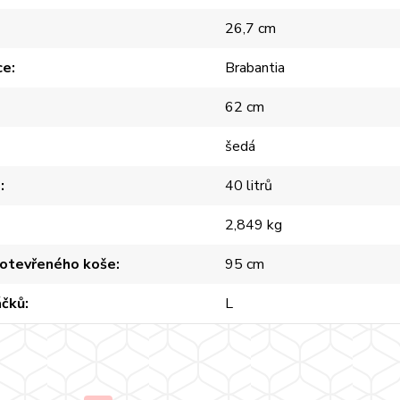
26,7 cm
ce
Brabantia
62 cm
šedá
m
40 litrů
2,849 kg
 otevřeného koše
95 cm
áčků
L