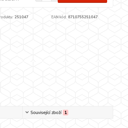
roduktu:
251047
EAN kód:
8710755251047
Související zboží
1