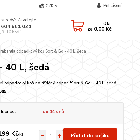
Přihlášení
CZK
 si rady? Zavolejte.
0
ks
 604 661 031
za
0,00 Kč
, 9-16 hod.)
rabantia odpadkový koš Sort & Go - 40 L, šedá
 40 L, šedá
vý odpadkový koš na tříděný odpad 'Sort & Go' - 40 L, šedá
opis
tupnost
do 14 dnů
199 Kč
/
ks
Přidat do košíku
 Kč
bez DPH