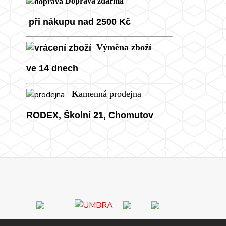
Doprava zdarma
při nákupu nad 2500 Kč
Výměna zboží
ve 14 dnech
K
amenná prodejna
RODEX, Školní
21, Chomutov