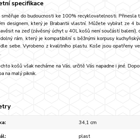
tní specifikace
a směřuje do budoucnosti ke 100% recyklovatelnosti. Přinesla 
ým designem, který je Brabantii vlastní. Můžete vybírat ze 4 
věsit na zeď (závěsný úchyt u 40L košů není součástí balení), 
dolný rám, který je kompatibilní s běžnými korpusy kuchyňských
dle sebe. Vyrobeno z kvalitního plastu. Koše jsou opatřeny vel
.
ěchto košů však necháme na Vás, určitě Vás napadne i jiné. Dopo
ba na malý piknik.
etry
ka
34,1 cm
ál
plast