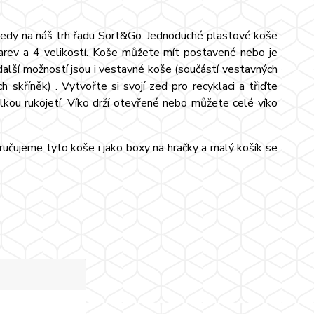
tedy na náš trh řadu Sort&Go. Jednoduché plastové koše
barev a 4 velikostí. Koše můžete mít postavené nebo je
další možností jsou i vestavné koše (součástí vestavných
 skříněk) . Vytvořte si svojí zeď pro recyklaci a třiďte
kou rukojetí. Víko drží otevřené nebo můžete celé víko
ručujeme tyto koše i jako boxy na hračky a malý košík se