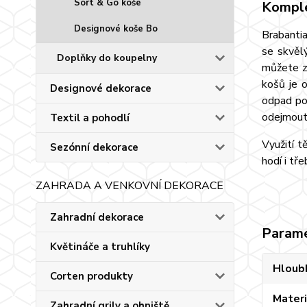
Sort & Go koše
Komple
Designové koše Bo
Brabanti
se skvěl
Doplňky do koupelny
můžete za
košů je o
Designové dekorace
odpad po
odejmout
Textil a pohodlí
Využití t
Sezónní dekorace
hodí i tře
ZAHRADA A VENKOVNÍ DEKORACE
Zahradní dekorace
Param
Květináče a truhlíky
Hloub
Corten produkty
Materi
Zahradní grily a ohniště