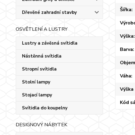
Šířka
Dřevěné zahradní stavby
Výrob
OSVĚTLENÍ A LUSTRY
Výška
Lustry a závěsná svítidla
Barva
Nástěnná svítidla
Obje
Stropní svítidla
Váha
Stolní lampy
Výška
Stojací lampy
Kód s
Svítidla do koupelny
DESIGNOVÝ NÁBYTEK