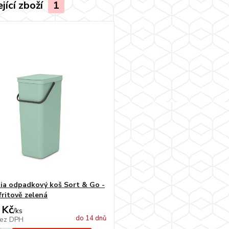
jící zboží
1
ia odpadkový koš Sort & Go -
fritově zelená
 Kč
/
ks
do 14 dnů
ez DPH