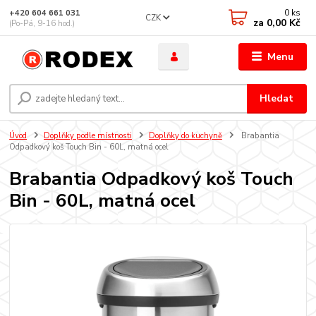
0
ks
+420 604 661 031
CZK
za
0,00 Kč
(Po-Pá, 9-16 hod.)
Menu
Hledat
Úvod
Doplňky podle místnosti
Doplňky do kuchyně
Brabantia
Odpadkový koš Touch Bin - 60L, matná ocel
Brabantia Odpadkový koš Touch
Bin - 60L, matná ocel