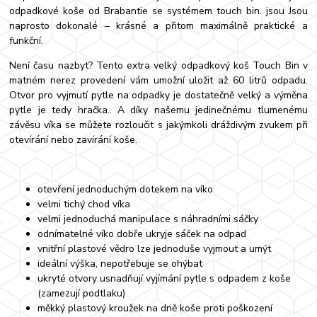
odpadkové koše od Brabantie se systémem touch bin. jsou Jsou
naprosto dokonalé – krásné a přitom maximálně praktické a
funkční.
Není času nazbyt? Tento extra velký odpadkový koš Touch Bin v
matném nerez provedení vám umožní uložit až 60 litrů odpadu.
Otvor pro vyjmutí pytle na odpadky je dostatečně velký a výměna
pytle je tedy hračka.. A díky našemu jedinečnému tlumenému
závěsu víka se můžete rozloučit s jakýmkoli dráždivým zvukem při
otevírání nebo zavírání koše.
otevření jednoduchým dotekem na víko
velmi tichý chod víka
velmi jednoduchá manipulace s náhradními sáčky
odnímatelné víko dobře ukryje sáček na odpad
vnitřní plastové vědro lze jednoduše vyjmout a umýt
ideální výška, nepotřebuje se ohýbat
ukryté otvory usnadňují vyjímání pytle s odpadem z koše
(zamezují podtlaku)
měkký plastový kroužek na dně koše proti poškození