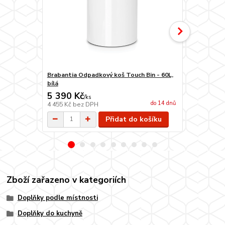
Brabantia Odpadkový koš Touch Bin - 60L,
Brabantia O
bílá
jemná béžo
5 390 Kč
5 390 Kč
/
ks
do 14 dnů
4 455 Kč
bez DPH
4 455 Kč
bez
Přidat do košíku
Zboží zařazeno v kategoriích
Doplňky podle místnosti
Doplňky do kuchyně