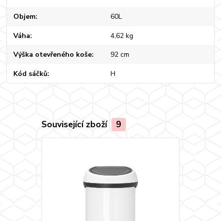
Objem
60L
Váha
4,62 kg
Výška otevřeného koše
92 cm
Kód sáčků
H
Související zboží
9