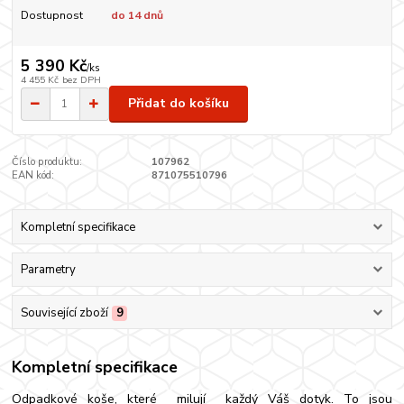
Dostupnost
do 14 dnů
5 390 Kč
/
ks
4 455 Kč
bez DPH
Přidat do košíku
Číslo produktu:
107962
EAN kód:
871075510796
Kompletní specifikace
Parametry
Související zboží
9
Kompletní specifikace
Odpadkové koše, které milují každý Váš dotyk. To jsou