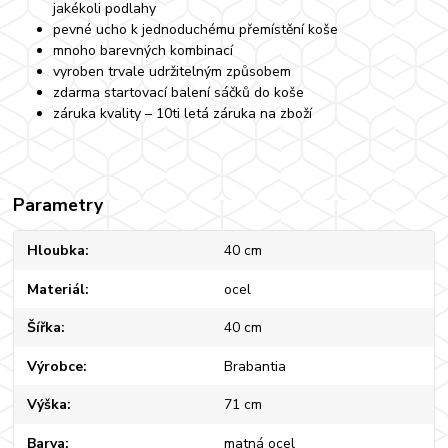
jakékoli podlahy
pevné ucho k jednoduchému přemístění koše
mnoho barevných kombinací
vyroben trvale udržitelným způsobem
zdarma startovací balení sáčků do koše
záruka kvality – 10ti letá záruka na zboží
Parametry
Hloubka
40 cm
Materiál
ocel
Šířka
40 cm
Výrobce
Brabantia
Výška
71 cm
Barva
matná ocel