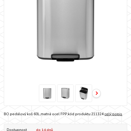
BO pedálový koš 60L,matná ocel FPP,kód produktu:211324
celý popis
Dostupnost
do 14 dnů