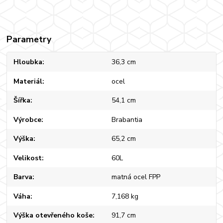
Parametry
Hloubka
36,3 cm
Materiál
ocel
Šířka
54,1 cm
Výrobce
Brabantia
Výška
65,2 cm
Velikost
60L
Barva
matná ocel FPP
Váha
7,168 kg
Výška otevřeného koše
91,7 cm