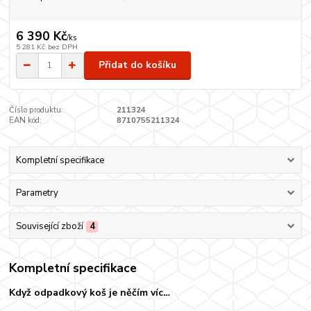
6 390 Kč
/
ks
5 281 Kč
bez DPH
Přidat do košíku
Číslo produktu:
211324
EAN kód:
8710755211324
Kompletní specifikace
Parametry
Související zboží
4
Kompletní specifikace
Když odpadkový koš je něčím víc…