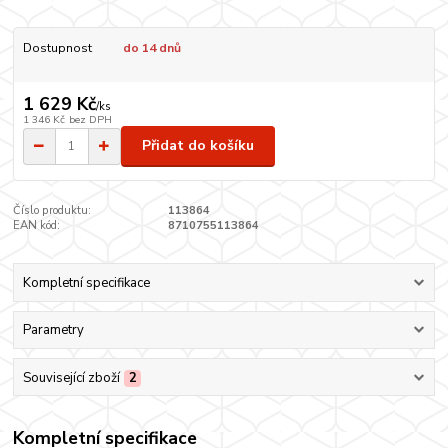
Dostupnost
do 14 dnů
1 629 Kč
/
ks
1 346 Kč
bez DPH
Přidat do košíku
Číslo produktu:
113864
EAN kód:
8710755113864
Kompletní specifikace
Parametry
Související zboží
2
Kompletní specifikace