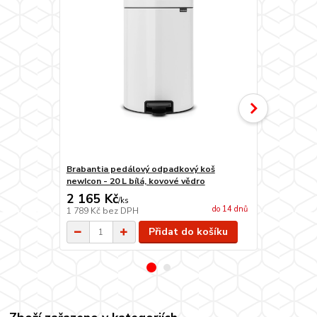
Brabantia pedálový odpadkový koš
Brabantia p
newIcon - 20 L bílá, kovové vědro
newIcon - 30
2 165 Kč
2 690 Kč
/
ks
do 14 dnů
1 789 Kč
bez DPH
2 223 Kč
bez
Přidat do košíku