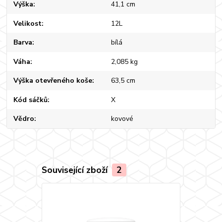
Výška
41,1 cm
Velikost
12L
Barva
bílá
Váha
2,085 kg
Výška otevřeného koše
63,5 cm
Kód sáčků
X
Vědro
kovové
Související zboží
2