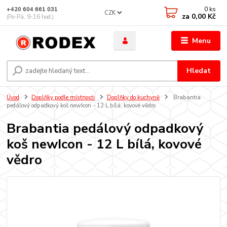
0
ks
+420 604 661 031
CZK
za
0,00 Kč
(Po-Pá, 9-16 hod.)
Menu
Hledat
Úvod
Doplňky podle místnosti
Doplňky do kuchyně
Brabantia
pedálový odpadkový koš newIcon - 12 L bílá, kovové vědro
Brabantia pedálový odpadkový
koš newIcon - 12 L bílá, kovové
vědro