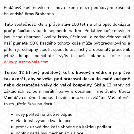
Pedálový koš newIcon - nová ikona mezi pedálovými koši od
holandské firmy Brabantia.
Tato společnost, která právě slaví 100 let na trhu opět dokázala
proč je špičkou v tomto segmentu na trhu. Pedálové koše newIcon
jsou tichou harmonií kvality, krásy, účelnosti a zodpovědnosti vůči
naší planetě. 98% každého tohoto koše může být zrecyklováno a
přitom je schopný sloužit spoustu let. Tichý a dokonalý pracovník
jehož koupí pomáháte vyčistit naši planetu. Více na
www.plasticwhale.com
.
Tento 12 litrový pedálový koš s kovovým vědrem je právě
tak akorát, aby se vešel pod pracovní desku do malé kuchyně
nebo dostatečně velký do velké koupelny.
Škála 12 barev od
základních až po minerální barvy s obsahem minerálního třpytu
Vám dává možnost popustit uzdu fantazii a ozvláštnit Váš interiér
touto „třešničkou na dortu“.
nový pohled na tříděný odpad
vlastnosti vysoce kvalitní oceli
protiskluzové dno koše vhodné na každou podlahu
odolný pedálový mechanismu z oceli