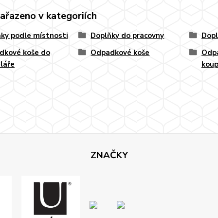
zařazeno v kategoriích
ky podle místnosti
Doplňky do pracovny
Dopl
dkové koše do
Odpadkové koše
Odpa
láře
koup
ZNAČKY