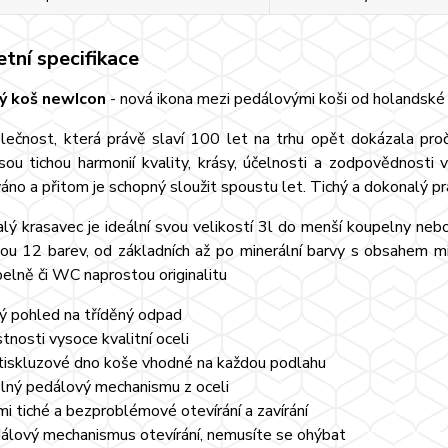
tní specifikace
ý koš newIcon
- nová ikona mezi pedálovými koši od holandské 
lečnost, která právě slaví 100 let na trhu opět dokázala pr
sou tichou harmonií kvality, krásy, účelnosti a zodpovědnost
áno a přitom je schopný sloužit spoustu let. Tichý a dokonalý pr
ý krasavec je ideální svou velikostí 3l do menší koupelny neb
álou 12 barev, od základních až po minerální barvy s obsahem
pelně či WC naprostou originalitu
ý pohled na tříděný odpad
stnosti vysoce kvalitní oceli
tiskluzové dno koše vhodné na každou podlahu
lný pedálový mechanismu z oceli
mi tiché a bezproblémové otevírání a zavírání
álový mechanismus otevírání, nemusíte se ohýbat