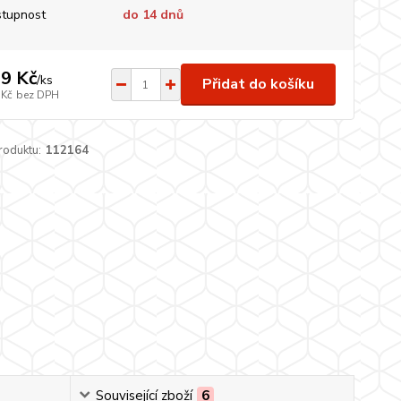
tupnost
do 14 dnů
9 Kč
/
ks
Přidat do košíku
 Kč
bez DPH
roduktu:
112164
Související zboží
6