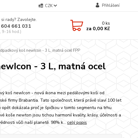
Přihlášení
CZK
 si rady? Zavolejte.
0
ks
 604 661 031
za
0,00 Kč
, 9-16 hod.)
dpadkový koš newIcon - 3 L, matná ocel FPP
ewIcon - 3 L, matná ocel
vý koš newIcon - nová ikona mezi pedálovými koši od
ské firmy Brabantia. Tato společnost, která právě slaví 100 let
u opět dokázala proč je špičkou v tomto segmentu na trhu.
vé koše newton jsou tichou harmonií kvality, krásy, účelnosti a
ědnosti vůči naší planetě. 98% k...
celý popis