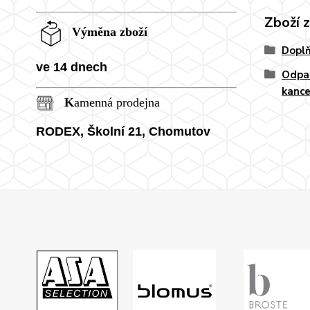
Zboží 
Výměna zboží
Doplň
ve 14 dnech
Odpa
kance
K
amenná prodejna
RODEX, Školní
21, Chomutov