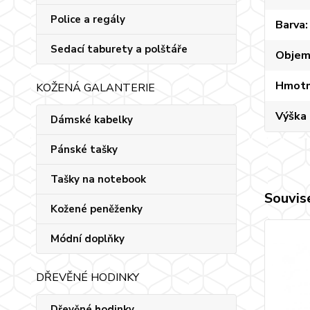
Police a regály
Barva
Sedací taburety a polštáře
Obje
Hmotn
KOŽENÁ GALANTERIE
Výška
Dámské kabelky
Pánské tašky
Tašky na notebook
Souvise
Kožené peněženky
Módní doplňky
DŘEVĚNÉ HODINKY
Dřevěné hodinky