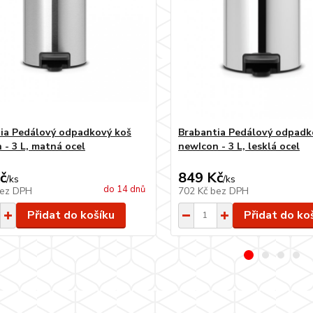
ia Pedálový odpadkový koš
Brabantia Pedálový odpadk
 - 3 L, matná ocel
newIcon - 3 L, lesklá ocel
č
849 Kč
/
ks
/
ks
do 14 dnů
ez DPH
702 Kč
bez DPH
Přidat do košíku
Přidat do ko