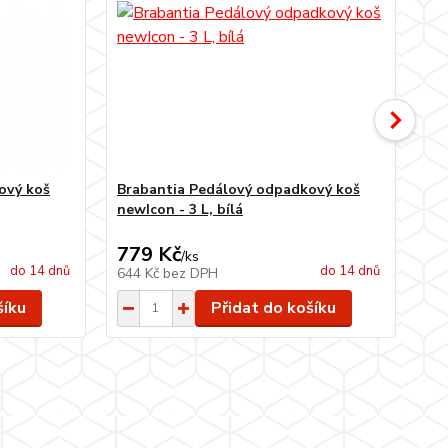
ový koš
Brabantia Pedálový odpadkový koš
Br
newIcon - 3 L, bílá
ne
849
779 Kč
7
/
ks
do 14 dnů
do 14 dnů
644 Kč
bez DPH
61
šíku
Přidat do košíku