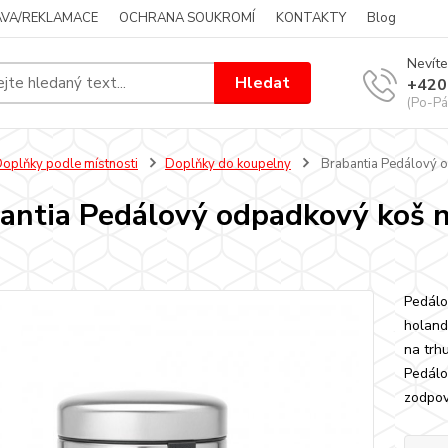
VA/REKLAMACE
OCHRANA SOUKROMÍ
KONTAKTY
Blog
Nevíte
Hledat
+420
(Po-Pá
oplňky podle místnosti
Doplňky do koupelny
Brabantia Pedálový o
antia Pedálový odpadkový koš n
Pedálo
holand
na trh
Pedálo
zodpov