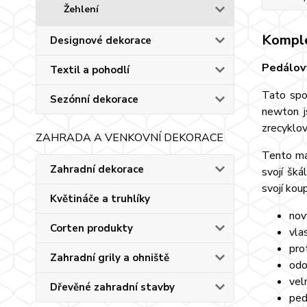
Žehlení
Komple
Designové dekorace
Pedálov
Textil a pohodlí
Tato spo
Sezónní dekorace
newton j
zrecyklov
ZAHRADA A VENKOVNÍ DEKORACE
Tento mal
Zahradní dekorace
svojí šk
svojí kou
Květináče a truhlíky
nov
Corten produkty
vla
pro
Zahradní grily a ohniště
odo
vel
Dřevěné zahradní stavby
ped