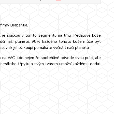
firmy Brabantia.
oč je špičkou v tomto segmentu na trhu. Pedálové koše
i vůči naší planetě. 98% každého tohoto koše může být
acovník jehož koupí pomáháte vyčistit naši planetu.
o na WC, kde nejen že spolehlivě odvede svou práci, ale
 minerálního třpytu a svým tvarem umožní každému dodat