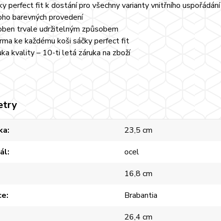
ky perfect fit k dostání pro všechny varianty vnitřního uspořádání
ho barevných provedení
oben trvale udržitelným způsobem
rma ke každému koši sáčky perfect fit
uka kvality – 10-ti letá záruka na zboží
etry
ka
23,5 cm
ál
ocel
16,8 cm
ce
Brabantia
26,4 cm