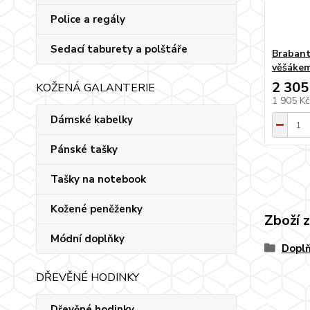
Police a regály
Sedací taburety a polštáře
Brabant
věšákem
2 305
KOŽENÁ GALANTERIE
1 905 K
Dámské kabelky
Pánské tašky
Tašky na notebook
Kožené peněženky
Zboží 
Módní doplňky
Doplň
DŘEVĚNÉ HODINKY
Dřevěné hodinky