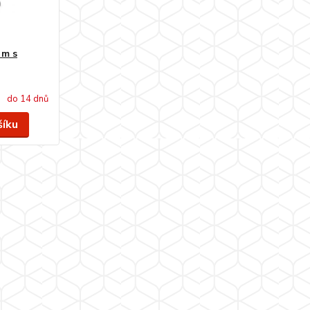
 m s
do 14 dnů
šíku