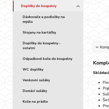
Doplňky do koupelny
Dávkovače a podložky na
mýdlo
Stojany na kartáčky
Doplňky do koupelny -
Kompl
ostatní
Odpadkové koše do koupelny
Komple
WC doplňky
Skládací
Venkovní sušáky
Fle
Poj
Domácí sušáky
Suš
Šet
Koše na prádlo
Pro