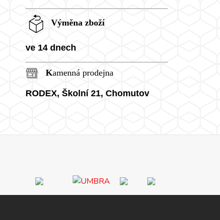
Výměna zboží
ve 14 dnech
K
amenná prodejna
RODEX, Školní
21, Chomutov