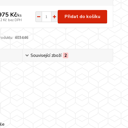
975 Kč
/
ks
Přidat do košíku
32 Kč
bez DPH
roduktu:
403446
Související zboží
2
ile