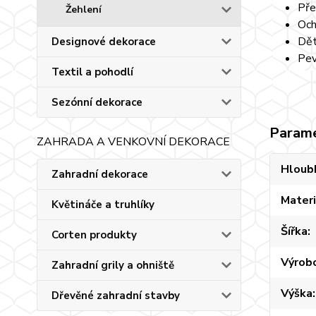
Pře
Žehlení
Och
Dět
Designové dekorace
Pev
Textil a pohodlí
Sezónní dekorace
Param
ZAHRADA A VENKOVNÍ DEKORACE
Hloub
Zahradní dekorace
Materi
Květináče a truhlíky
Šířka
Corten produkty
Výrob
Zahradní grily a ohniště
Výška
Dřevěné zahradní stavby