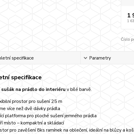
1 
1 6
Číslo p
etní specifikace
Parametry
tní specifikace
 sušák na prádlo do interiéru
v bílé barvě.
xibilní prostor pro sušení 25 m
me více než dvě dávky prádla
ící platforma pro ploché sušení jemného prádla
ří místo – kompaktní a skládací
stor pro zavěšení 8ks ramínek na oblečení, ideální na blůzy a koš