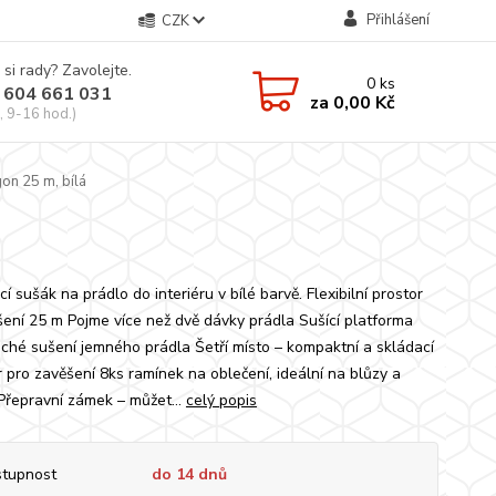
Přihlášení
CZK
 si rady? Zavolejte.
0
ks
 604 661 031
za
0,00 Kč
, 9-16 hod.)
on 25 m, bílá
í sušák na prádlo do interiéru v bílé barvě. Flexibilní prostor
šení 25 m Pojme více než dvě dávky prádla Sušící platforma
oché sušení jemného prádla Šetří místo – kompaktní a skládací
r pro zavěšení 8ks ramínek na oblečení, ideální na blůzy a
 Přepravní zámek – můžet...
celý popis
tupnost
do 14 dnů