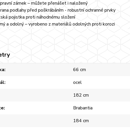
pravní zámek – můžete přenášet i naložený
rana podlahy před poškrábáním - robustní ochranné prvky
ská pojistka proti náhodnému složení
ný a odolný – vyrobeno z materiálů odolných proti korozi
etry
ka
66 cm
ál
ocel
182 cm
ce
Brabantia
184 cm