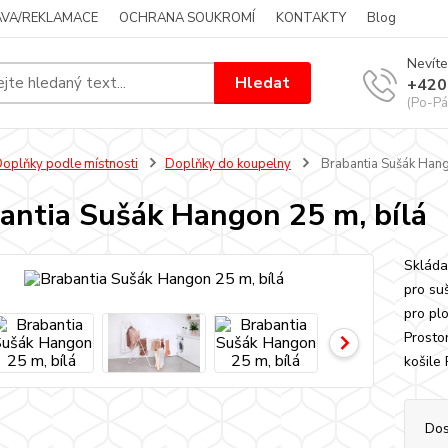
VA/REKLAMACE
OCHRANA SOUKROMÍ
KONTAKTY
Blog
Nevíte
Hledat
+420
(Po-Pá
oplňky podle místnosti
Doplňky do koupelny
Brabantia Sušák Hang
antia Sušák Hangon 25 m, bílá
Skládac
pro su
pro pl
Prosto
košile
Dos