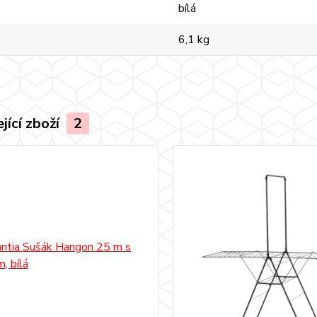
bílá
6,1 kg
jící zboží
2