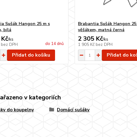
ia Sušák Hangon 25 m s
Brabantia Sušák Hangon 25
, bílá
věšákem, matná černá
 Kč
2 305 Kč
/
ks
/
ks
do 14 dnů
č
bez DPH
1 905 Kč
bez DPH
Přidat do košíku
Přidat do ko
zařazeno v kategoriích
ky do koupelny
Domácí sušáky