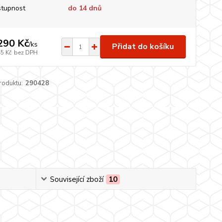
tupnost
do 14 dnů
290 Kč
/
ks
Přidat do košíku
45 Kč
bez DPH
roduktu:
290428
Související zboží
10