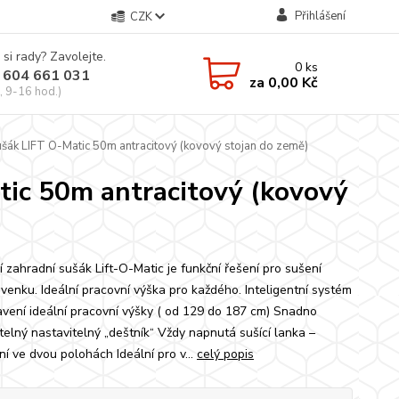
Přihlášení
CZK
 si rady? Zavolejte.
0
ks
 604 661 031
za
0,00 Kč
, 9-16 hod.)
šák LIFT O-Matic 50m antracitový (kovový stojan do země)
tic 50m antracitový (kovový
í zahradní sušák Lift-O-Matic je funkční řešení pro sušení
 venku. Ideální pracovní výška pro každého. Inteligentní systém
avení ideální pracovní výšky ( od 129 do 187 cm) Snadno
telný nastavitelný „deštník“ Vždy napnutá sušící lanka –
ní ve dvou polohách Ideální pro v...
celý popis