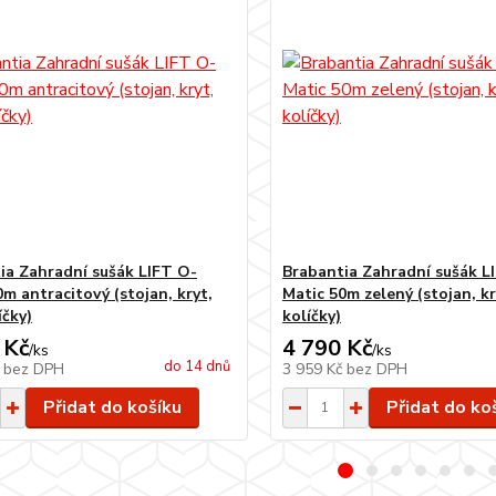
ia Zahradní sušák LIFT O-
Brabantia Zahradní sušák L
m antracitový (stojan, kryt,
Matic 50m zelený (stojan, kr
íčky)
kolíčky)
 Kč
4 790 Kč
/
ks
/
ks
do 14 dnů
č
bez DPH
3 959 Kč
bez DPH
Přidat do košíku
Přidat do ko