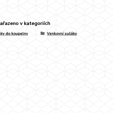
zařazeno v kategoriích
ky do koupelny
Venkovní sušáky