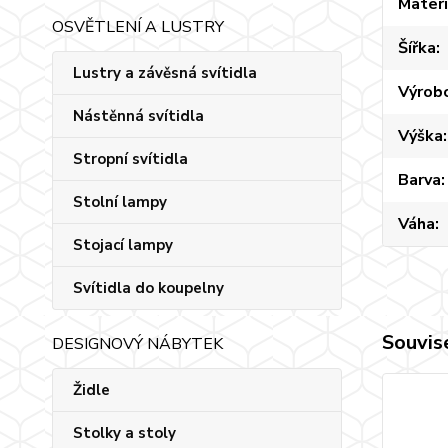
Materi
OSVĚTLENÍ A LUSTRY
Šířka
Lustry a závěsná svítidla
Výrob
Nástěnná svítidla
Výška
Stropní svítidla
Barva
Stolní lampy
Váha
Stojací lampy
Svítidla do koupelny
Souvise
DESIGNOVÝ NÁBYTEK
Židle
Stolky a stoly