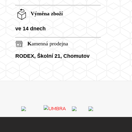
Výměna zboží
ve 14 dnech
K
amenná prodejna
RODEX, Školní
21, Chomutov