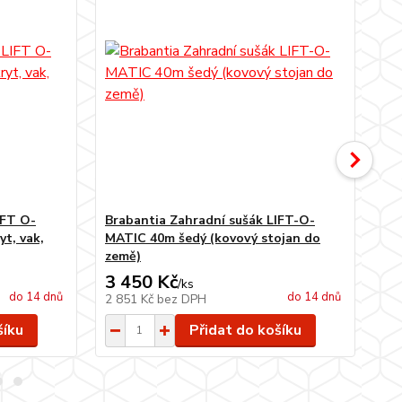
IFT O-
Brabantia Zahradní sušák LIFT-O-
Br
yt, vak,
MATIC 40m šedý (kovový stojan do
MA
země)
ze
3 450 Kč
4 
/
ks
do 14 dnů
do 14 dnů
2 851 Kč
bez DPH
3 
šíku
Přidat do košíku