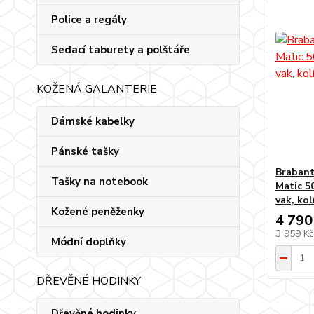
Police a regály
Sedací taburety a polštáře
KOŽENÁ GALANTERIE
Dámské kabelky
Pánské tašky
Brabant
Tašky na notebook
Matic 50
vak, kol
Kožené peněženky
4 790
3 959 K
Módní doplňky
DŘEVĚNÉ HODINKY
Dřevěné hodinky