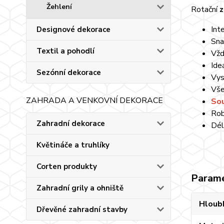
Žehlení
Rotační
z
Int
Designové dekorace
Sna
Textil a pohodlí
Vžd
Ide
Sezónní dekorace
Vys
Vše
ZAHRADA A VENKOVNÍ DEKORACE
Sou
Rob
Zahradní dekorace
Dél
Květináče a truhlíky
Corten produkty
Param
Zahradní grily a ohniště
Hloub
Dřevěné zahradní stavby