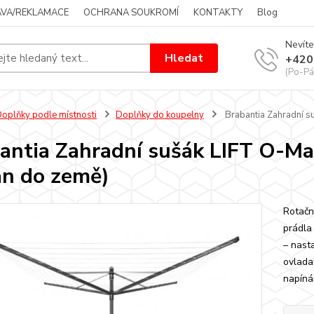
VA/REKLAMACE
OCHRANA SOUKROMÍ
KONTAKTY
Blog
Nevíte
Hledat
+420
(Po-Pá
oplňky podle místnosti
Doplňky do koupelny
Brabantia Zahradní su
antia Zahradní sušák LIFT O-Ma
an do země)
Rotačn
prádla
– nast
ovlada
napíná