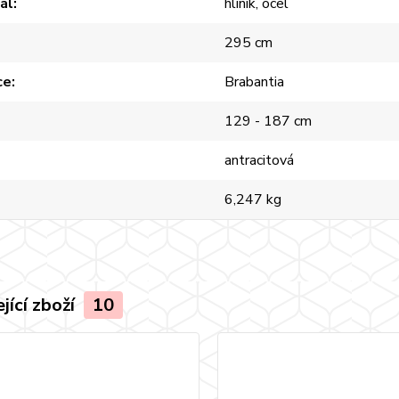
ál
hliník, ocel
295 cm
ce
Brabantia
129 - 187 cm
antracitová
6,247 kg
jící zboží
10