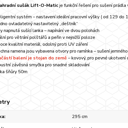
ahradní sušák Lift-O-Matic
je funkční řešení pro sušení prádla
eligentní systém – nastavení ideální pracovní výšky ( od 129 do
dno ovladatelný nastavitelný „deštník“
y napnutá sušící lanka – napínání ve dvou polohách
ální pro větrání polštářů a peřin v nejnižší poloze
oce kvalitní materiál, odolný proti UV záření
chna ramena jsou vybavena otvory pro ramínka – sušení jemného
částí balení je stojan do země
– kovový, pro pevné ukotvení
ustní závěsná smyčka pro snadné skladování
ka šňůry 50m
etry
ka
295 cm