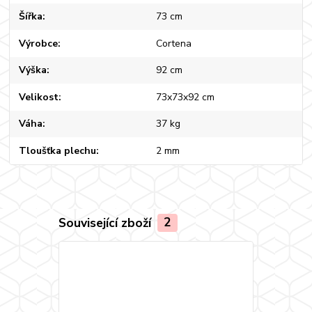
Šířka
73 cm
Výrobce
Cortena
Výška
92 cm
Velikost
73x73x92 cm
Váha
37 kg
Tloušťka plechu
2 mm
Související zboží
2