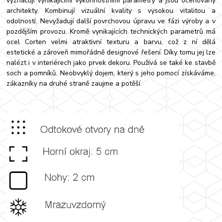
vyznačují vynikajícími výkonnostními parametry a jsou oceňovány
architekty. Kombinují vizuální kvality s vysokou vitalitou a
odolností. Nevyžadují další povrchovou úpravu ve fázi výroby a v
pozdějším provozu. Kromě vynikajících technických parametrů má
ocel Corten velmi atraktivní texturu a barvu, což z ní dělá
estetické a zároveň mimořádně designové řešení. Díky tomu jej lze
nalézt i v interiérech jako prvek dekoru. Používá se také ke stavbě
soch a pomníků. Neobvyklý dojem, který s jeho pomocí získáváme,
zákazníky na druhé straně zaujme a potěší.