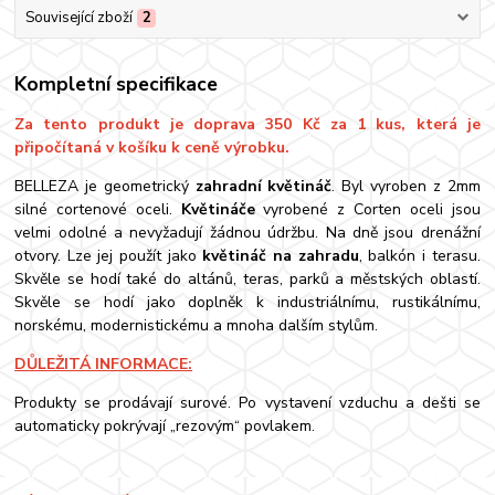
Související zboží
2
Kompletní specifikace
Za tento produkt je doprava 350 Kč za 1 kus, která je
připočítaná v košíku k ceně výrobku.
BELLEZA je geometrický
zahradní květináč
. Byl vyroben z 2mm
silné cortenové oceli.
Květináče
vyrobené z Corten oceli jsou
velmi odolné a nevyžadují žádnou údržbu. Na dně jsou drenážní
otvory. Lze jej použít jako
květináč na zahradu
, balkón i terasu.
Skvěle se hodí také do altánů, teras, parků a městských oblastí.
Skvěle se hodí jako doplněk k industriálnímu, rustikálnímu,
norskému, modernistickému a mnoha dalším stylům.
DŮLEŽITÁ INFORMACE:
Produkty se prodávají surové. Po vystavení vzduchu a dešti se
automaticky pokrývají „rezovým“ povlakem.