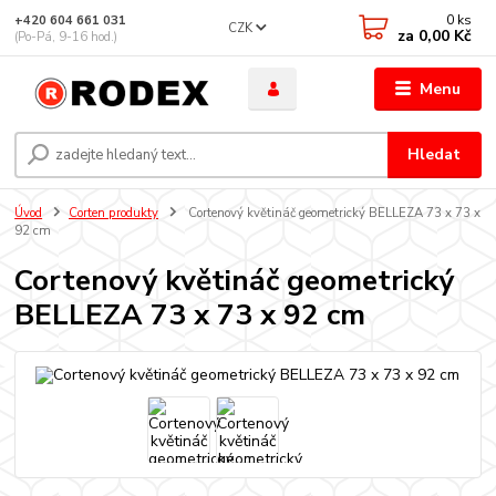
0
ks
+420 604 661 031
CZK
za
0,00 Kč
(Po-Pá, 9-16 hod.)
Menu
Hledat
Úvod
Corten produkty
Cortenový květináč geometrický BELLEZA 73 x 73 x
92 cm
Cortenový květináč geometrický
BELLEZA 73 x 73 x 92 cm