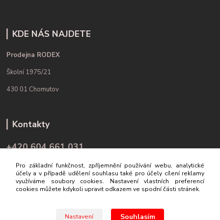
KDE NÁS NAJDETE
Prodejna RODEX
Školní 1975/21
430 01 Chomutov
Kontakty
+420 604 661 031
(Po-Pá, 9-16 hod.)
Pro základní funkčnost, zpříjemnění používání webu, analytické
účely a v případě udělení souhlasu také pro účely cílení reklamy
info@rodex.cz
využíváme soubory cookies. Nastavení vlastních preferencí
cookies můžete kdykoli upravit odkazem ve spodní části stránek.
Souhlasím
Nastavení