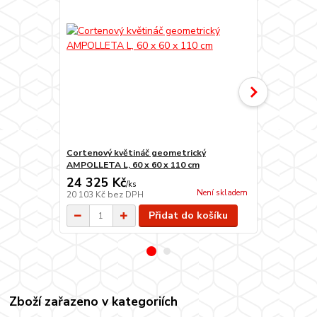
Cortenový květináč geometrický
Cortenový k
AMPOLLETA L, 60 x 60 x 110 cm
AMPOLLETA S
24 325 Kč
23 505 
/
ks
Není skladem
20 103 Kč
bez DPH
19 426 Kč
be
Přidat do košíku
Zboží zařazeno v kategoriích