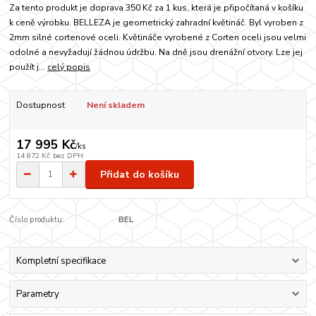
Za tento produkt je doprava 350 Kč za 1 kus, která je připočítaná v košíku
k ceně výrobku. BELLEZA je geometrický zahradní květináč. Byl vyroben z
2mm silné cortenové oceli. Květináče vyrobené z Corten oceli jsou velmi
odolné a nevyžadují žádnou údržbu. Na dně jsou drenážní otvory. Lze jej
použít j...
celý popis
Dostupnost
Není skladem
17 995 Kč
/
ks
14 872 Kč
bez DPH
Přidat do košíku
Číslo produktu:
BEL
Kompletní specifikace
Parametry