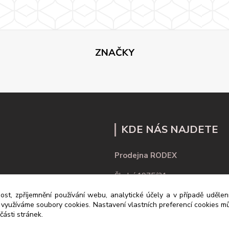
ZNAČKY
KDE NÁS NAJDETE
Prodejna RODEX
Školní 1975/21
ost, zpříjemnění používání webu, analytické účely a v případě uděle
430 01 Chomutov
y využíváme soubory cookies. Nastavení vlastních preferencí cookies mů
ásti stránek.