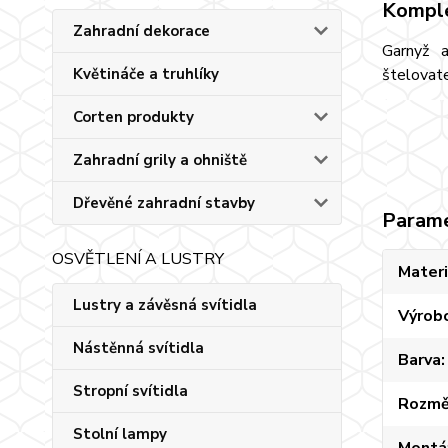
Komple
Zahradní dekorace
Garnyž a
štelovate
Květináče a truhlíky
Corten produkty
Zahradní grily a ohniště
Dřevěné zahradní stavby
Param
OSVĚTLENÍ A LUSTRY
Materi
Lustry a závěsná svítidla
Výrob
Nástěnná svítidla
Barva
Stropní svítidla
Rozmě
Stolní lampy
Montá