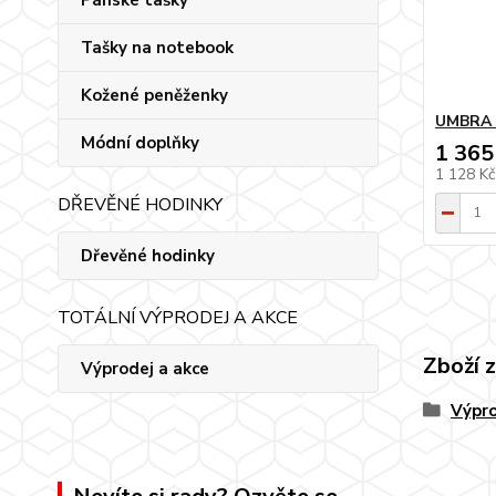
Pánské tašky
Tašky na notebook
Kožené peněženky
UMBRA k
Módní doplňky
1 365
1 128 K
DŘEVĚNÉ HODINKY
Dřevěné hodinky
TOTÁLNÍ VÝPRODEJ A AKCE
Zboží 
Výprodej a akce
Výpro