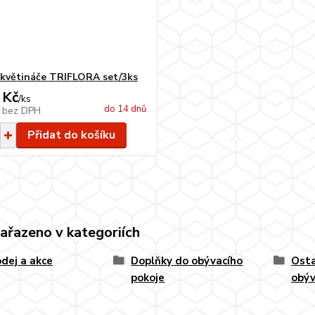
větináče TRIFLORA set/3ks
 Kč
/
ks
do 14 dnů
č
bez DPH
Přidat do košíku
zařazeno v kategoriích
dej a akce
Doplňky do obývacího
Osta
pokoje
obý