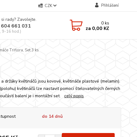
Přihlášení
CZK
 si rady? Zavolejte.
0
ks
 604 661 031
za
0,00 Kč
, 9-16 hod.)
če Triflora, Set 3 ks
 a držáky květináčů jsou kovové, květináče plastové (melamin).
(polohu) květináčů lze nastavit pomocí štelovatelných černých
Součástí balení je i montážní set.
celý popis
tupnost
do 14 dnů