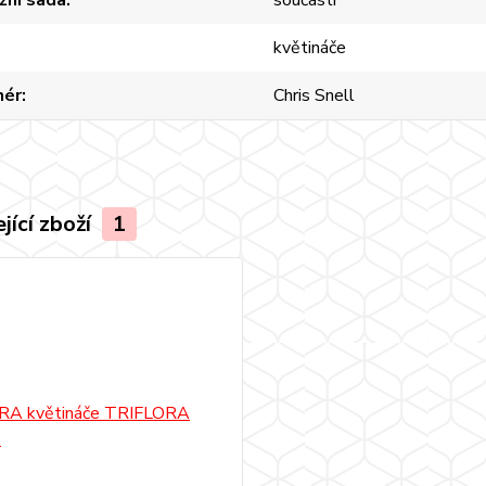
květináče
nér
Chris Snell
jící zboží
1