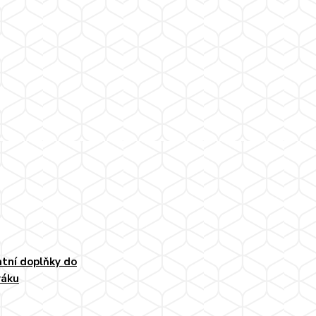
tní doplňky do
váku