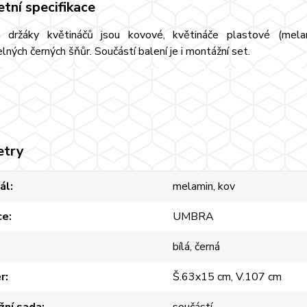
tní specifikace
 držáky květináčů jsou kovové, květináče plastové (mela
lných černých šňůr. Součástí balení je i montážní set.
etry
ál
melamin, kov
ce
UMBRA
bílá, černá
r
Š.63x15 cm, V.107 cm
žní sada
součástí