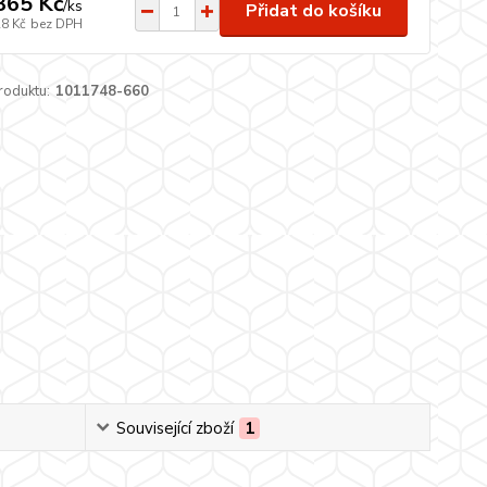
365 Kč
/
ks
Přidat do košíku
28 Kč
bez DPH
roduktu:
1011748-660
Související zboží
1