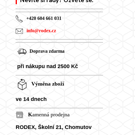
Nevíte si rady? Ozvěte se.
+420 604 661 031
info@rodex.cz
Doprava zdarma
při nákupu nad 2500 Kč
Výměna zboží
ve 14 dnech
K
amenná prodejna
RODEX, Školní
21, Chomutov