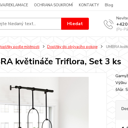
VA/REKLAMACE
OCHRANA SOUKROMÍ
KONTAKTY
Blog
Nevíte
Hledat
+420
(Po-Pá
oplňky podle místnosti
Doplňky do obývacího pokoje
UMBRA květiná
A květináče Triflora, Set 3 ks
Garnyž
Výšku 
šňůr. 
Dos