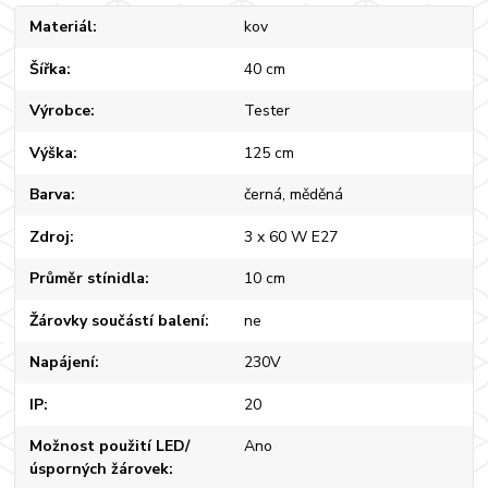
Materiál
kov
Šířka
40 cm
Výrobce
Tester
Výška
125 cm
Barva
černá, měděná
Zdroj
3 x 60 W E27
Průměr stínidla
10 cm
Žárovky součástí balení
ne
Napájení
230V
IP
20
Možnost použití LED/
Ano
úsporných žárovek