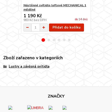
Nástěnné svítidlo loftové MECHANICAL 1
Nástěnné sv
měděné
měděné
1 190 Kč
2 190 Kč
do 14 dnů
983 Kč
bez DPH
1 810 Kč
bez
Přidat do košíku
Zboží zařazeno v kategoriích
Lustry a závěsná svítidla
ZNAČKY