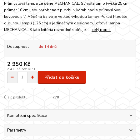
Průmyslová lampa ze série MECHANICAL. Stínidla lamp (výška 25 cm,
průměr 10 cm) jsou vyrobena z plechu v kombinaci s průmyslovou
kovovou sítí. Měděná barva je velkou výhodou lampy. Pokud hledáte
dlouhou lampu (125 cm) s jedinečným designem, loftová lampa
MECHANICAL 3 tato kritéria rozhodně splňuje. ...
celý popis
Dostupnost
do 14 dnů
2 950 Kč
2 438 Kč
bez DPH
Přidat do košíku
Číslo produktu:
778
Kompletní specifikace
Parametry