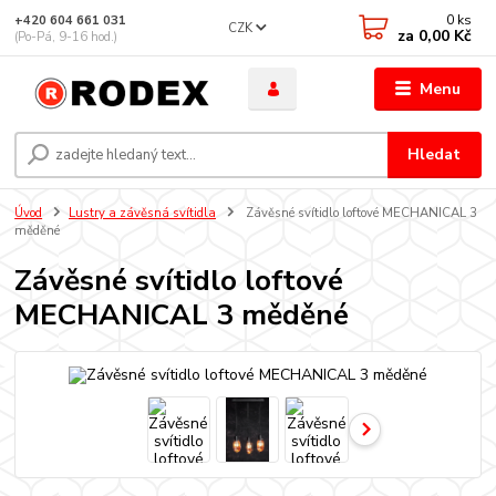
0
ks
+420 604 661 031
CZK
za
0,00 Kč
(Po-Pá, 9-16 hod.)
Menu
Hledat
Úvod
Lustry a závěsná svítidla
Závěsné svítidlo loftové MECHANICAL 3
měděné
Závěsné svítidlo loftové
MECHANICAL 3 měděné