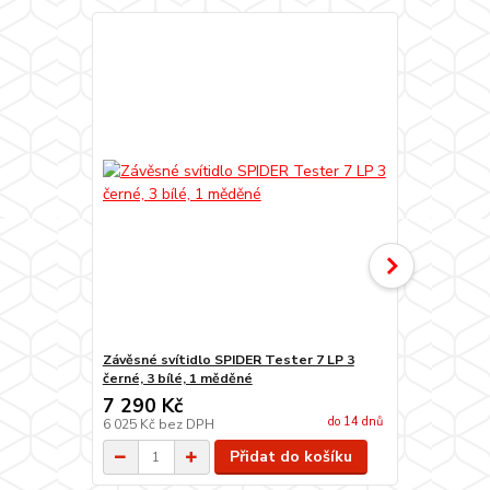
Závěsné svítidlo SPIDER Tester 7 LP 3
Závěsné sví
černé, 3 bílé, 1 měděné
7 290 Kč
6 490 Kč
do 14 dnů
6 025 Kč
bez DPH
5 364 Kč
bez
Přidat do košíku