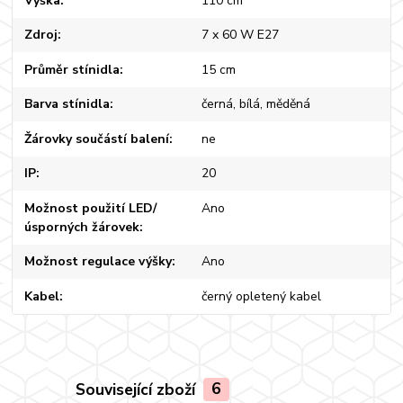
Výška
110 cm
Zdroj
7 x 60 W E27
Průměr stínidla
15 cm
Barva stínidla
černá, bílá, měděná
Žárovky součástí balení
ne
IP
20
Možnost použití LED/
Ano
úsporných žárovek
Možnost regulace výšky
Ano
Kabel
černý opletený kabel
Související zboží
6