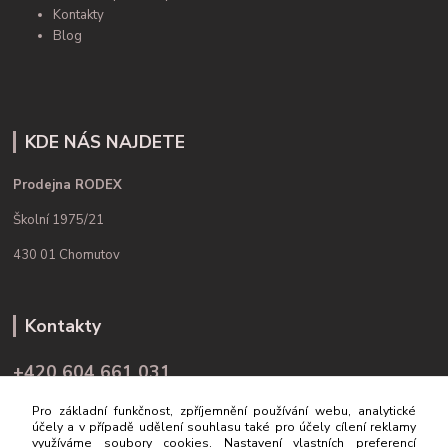
Kontakty
Blog
KDE NÁS NAJDETE
Prodejna RODEX
Školní 1975/21
430 01 Chomutov
Kontakty
+420 604 661 031
(Po-Pá, 9-16 hod.)
Pro základní funkčnost, zpříjemnění používání webu, analytické
účely a v případě udělení souhlasu také pro účely cílení reklamy
info@rodex.cz
využíváme soubory cookies. Nastavení vlastních preferencí