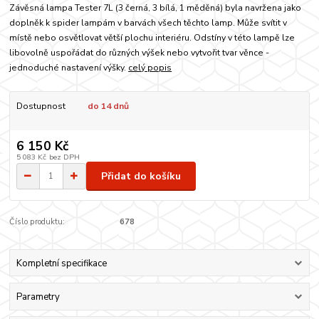
Závěsná lampa Tester 7L (3 černá, 3 bílá, 1 měděná) byla navržena jako
doplněk k spider lampám v barvách všech těchto lamp. Může svítit v
místě nebo osvětlovat větší plochu interiéru. Odstíny v této lampě lze
libovolně uspořádat do různých výšek nebo vytvořit tvar věnce -
jednoduché nastavení výšky.
celý popis
Dostupnost
do 14 dnů
6 150 Kč
5 083 Kč
bez DPH
Přidat do košíku
Číslo produktu:
678
Kompletní specifikace
Parametry