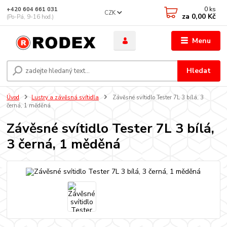
0
ks
+420 604 661 031
CZK
za
0,00 Kč
(Po-Pá, 9-16 hod.)
Menu
Hledat
Úvod
Lustry a závěsná svítidla
Závěsné svítidlo Tester 7L 3 bílá, 3
černá, 1 měděná
Závěsné svítidlo Tester 7L 3 bílá,
3 černá, 1 měděná